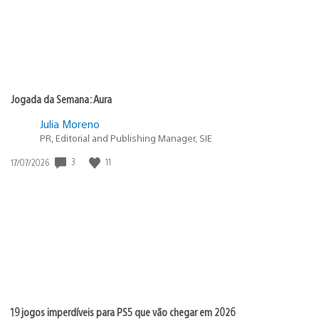
Jogada da Semana: Aura
Julia Moreno
PR, Editorial and Publishing Manager, SIE
3
11
Data
17/07/2026
de
publicação:
19 jogos imperdíveis para PS5 que vão chegar em 2026