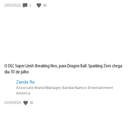
2
46
Data
27/07/2026
de
publicação:
O DLC Super Limit-Breaking Neo, para Dragon Ball: Sparking Zero chega
dia 30 de julho
Zanda Ra
Associate Brand Manager, Bandai Namco Entertainment
America
42
Data
23/07/2026
de
publicação: