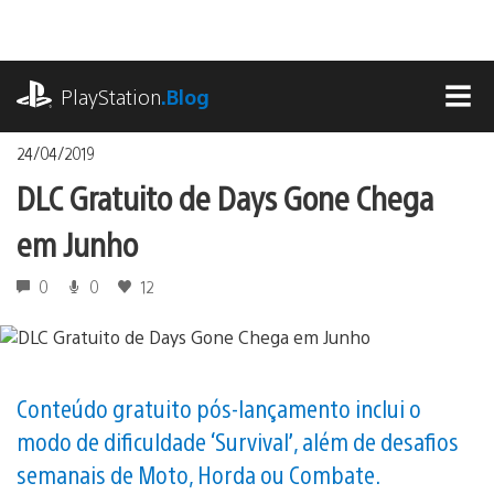
Ir
para
o
playstation.com
conteúdo
PlayStation
.Blog
MEN
24/04/2019
DLC Gratuito de Days Gone Chega
em Junho
0
0
12
Conteúdo gratuito pós-lançamento inclui o
modo de dificuldade ‘Survival’, além de desafios
semanais de Moto, Horda ou Combate.