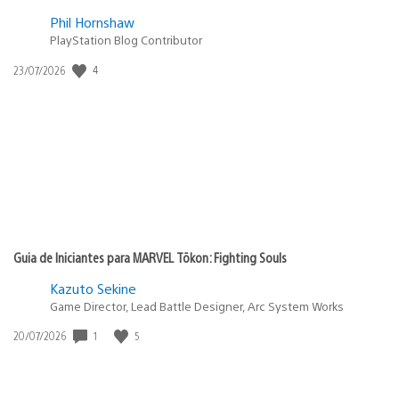
Phil Hornshaw
PlayStation Blog Contributor
4
Data
23/07/2026
de
publicação:
Guia de Iniciantes para MARVEL Tōkon: Fighting Souls
Kazuto Sekine
Game Director, Lead Battle Designer, Arc System Works
1
5
Data
20/07/2026
de
publicação: