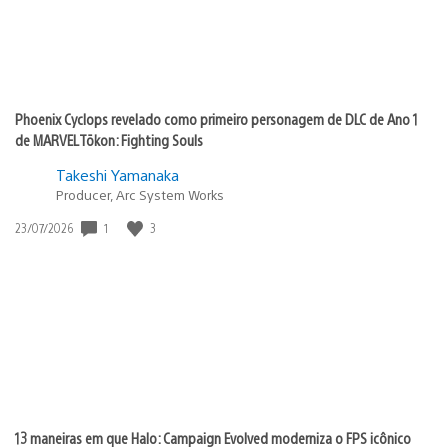
Phoenix Cyclops revelado como primeiro personagem de DLC de Ano 1
de MARVEL Tōkon: Fighting Souls
Takeshi Yamanaka
Producer, Arc System Works
1
3
Data
23/07/2026
de
publicação:
13 maneiras em que Halo: Campaign Evolved moderniza o FPS icônico