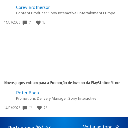
Corey Brotherson
Content Producer, Sony Interactive Entertainment Europe
7
13
Data
14/07/2026
de
publicação:
Novos jogos entram para a Promoção de Inverno da PlayStation Store
Peter Boda
Promotions Delivery Manager, Sony Interactive
17
22
Data
14/07/2026
de
publicação:
Voltar ao topo
Portuguese (Br)