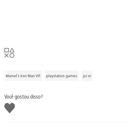
Marvel's Iron Man VR
playstation games
ps vr
Você gostou disso?
Curtir