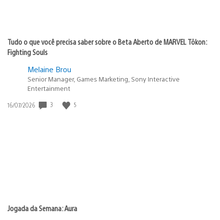
Tudo o que você precisa saber sobre o Beta Aberto de MARVEL Tōkon:
Fighting Souls
Melaine Brou
Senior Manager, Games Marketing, Sony Interactive
Entertainment
3
5
Data
16/07/2026
de
publicação:
Jogada da Semana: Aura