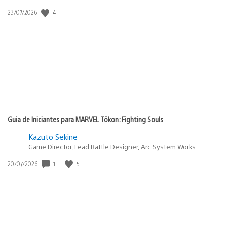
4
Data
23/07/2026
de
publicação:
Guia de Iniciantes para MARVEL Tōkon: Fighting Souls
Kazuto Sekine
Game Director, Lead Battle Designer, Arc System Works
1
5
Data
20/07/2026
de
publicação: