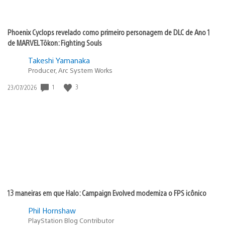
Phoenix Cyclops revelado como primeiro personagem de DLC de Ano 1
de MARVEL Tōkon: Fighting Souls
Takeshi Yamanaka
Producer, Arc System Works
1
3
Data
23/07/2026
de
publicação:
13 maneiras em que Halo: Campaign Evolved moderniza o FPS icônico
Phil Hornshaw
PlayStation Blog Contributor