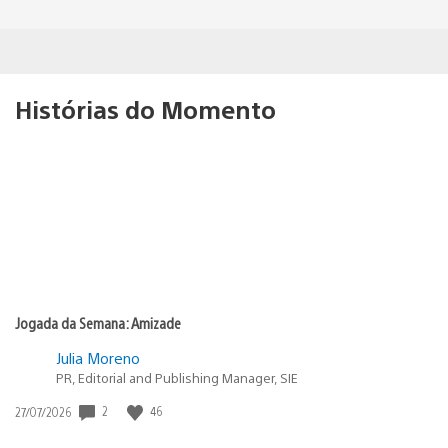
Histórias do Momento
Jogada da Semana: Amizade
Julia Moreno
PR, Editorial and Publishing Manager, SIE
2
46
Data
27/07/2026
de
publicação: