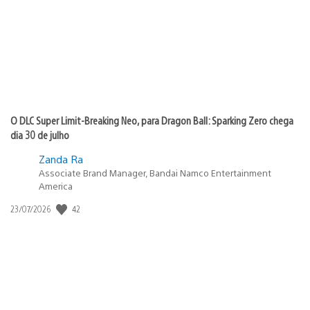
O DLC Super Limit-Breaking Neo, para Dragon Ball: Sparking Zero chega
dia 30 de julho
Zanda Ra
Associate Brand Manager, Bandai Namco Entertainment
America
42
Data
23/07/2026
de
publicação: