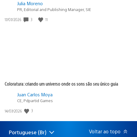
Julia Moreno
PR, Editorial and Publishing Manager, SIE
3
11
Data
17/07/2026
de
publicação:
Coloratura: criando um universo onde os sons são seu único guia
Juan Carlos Moya
CE, Pdpartid Games
3
Data
14/07/2026
de
publicação:
Voltar ao topo
Portuguese (Br)
Selecione
Região