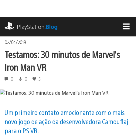
Ir
para
o
playstation.com
conteúdo
PlayStation
.Blog
MEN
02/04/2019
Testamos: 30 minutos de Marvel’s
Iron Man VR
0
0
5
Um primeiro contato emocionante com o mais
novo jogo de ação da desenvolvedora Camouflaj
para o PS VR.