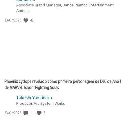
Associate Brand Manager, Bandai Namco Entertainment
America
42
Data
23/07/2026
de
publicação:
Phoenix Cyclops revelado como primeiro personagem de DLC de Ano 1
de MARVEL Tōkon: Fighting Souls
Takeshi Yamanaka
Producer, Arc System Works
1
3
Data
23/07/2026
de
publicação: