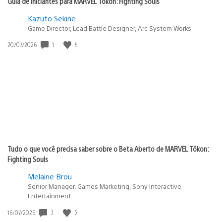
Guia de Iniciantes para MARVEL Tōkon: Fighting Souls
Kazuto Sekine
Game Director, Lead Battle Designer, Arc System Works
1
5
Data
20/07/2026
de
publicação:
Tudo o que você precisa saber sobre o Beta Aberto de MARVEL Tōkon:
Fighting Souls
Melaine Brou
Senior Manager, Games Marketing, Sony Interactive
Entertainment
3
5
Data
16/07/2026
de