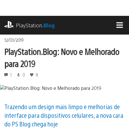
Ir
para
o
playstation.com
conteúdo
PlayStation
.Blog
MEN
12/03/2019
PlayStation.Blog: Novo e Melhorado
para 2019
1
0
8
Trazendo um design mais limpo e melhorias de
interface para dispositivos celulares, a nova cara
do PS Blog chega hoje