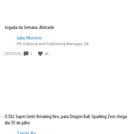
Jogada da Semana: Amizade
Julia Moreno
PR, Editorial and Publishing Manager, SIE
2
46
Data
27/07/2026
de
publicação:
O DLC Super Limit-Breaking Neo, para Dragon Ball: Sparking Zero chega
dia 30 de julho
Zanda Ra