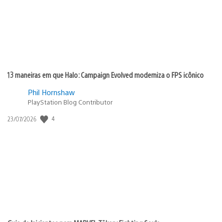
13 maneiras em que Halo: Campaign Evolved moderniza o FPS icônico
Phil Hornshaw
PlayStation Blog Contributor
4
Data
23/07/2026
de
publicação: