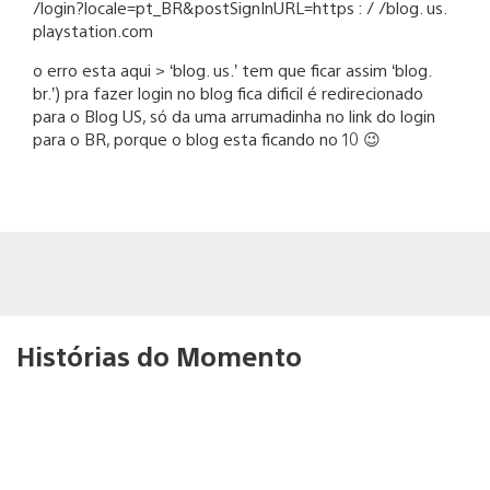
/login?locale=pt_BR&postSignInURL=https : / /blog. us.
playstation.com
o erro esta aqui > ‘blog. us.’ tem que ficar assim ‘blog.
br.’) pra fazer login no blog fica dificil é redirecionado
para o Blog US, só da uma arrumadinha no link do login
para o BR, porque o blog esta ficando no 10 😉
Histórias do Momento