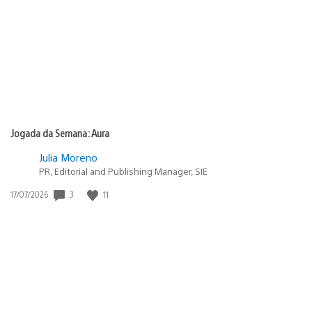
publicação:
Jogada da Semana: Aura
Julia Moreno
PR, Editorial and Publishing Manager, SIE
3
11
Data
17/07/2026
de
publicação: