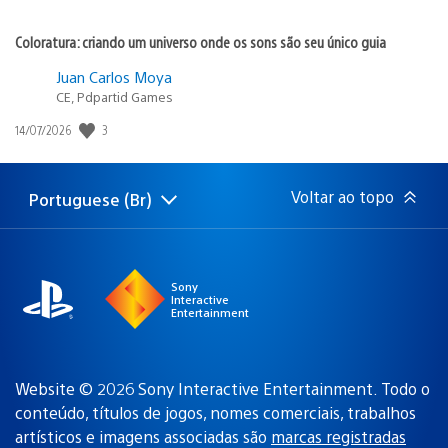
Coloratura: criando um universo onde os sons são seu único guia
Juan Carlos Moya
CE, Pdpartid Games
3
Data
14/07/2026
de
publicação:
Voltar ao topo
Portuguese (Br)
Selecione
Região
uma
atual:
região
Sony
Interactive
Entertainment
Website © 2026 Sony Interactive Entertainment. Todo o
conteúdo, títulos de jogos, nomes comerciais, trabalhos
artísticos e imagens associadas são
marcas registradas