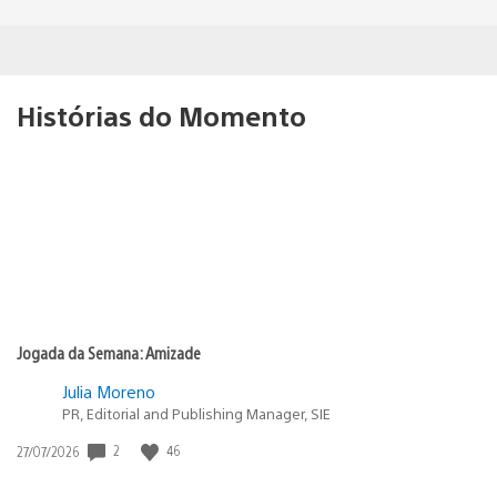
Histórias do Momento
Jogada da Semana: Amizade
Julia Moreno
PR, Editorial and Publishing Manager, SIE
2
46
Data
27/07/2026
de
publicação: