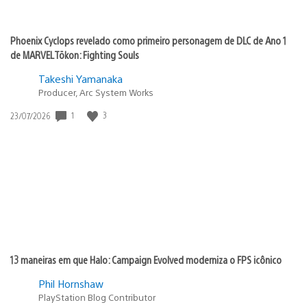
Phoenix Cyclops revelado como primeiro personagem de DLC de Ano 1
de MARVEL Tōkon: Fighting Souls
Takeshi Yamanaka
Producer, Arc System Works
1
3
Data
23/07/2026
de
publicação:
13 maneiras em que Halo: Campaign Evolved moderniza o FPS icônico
Phil Hornshaw
PlayStation Blog Contributor