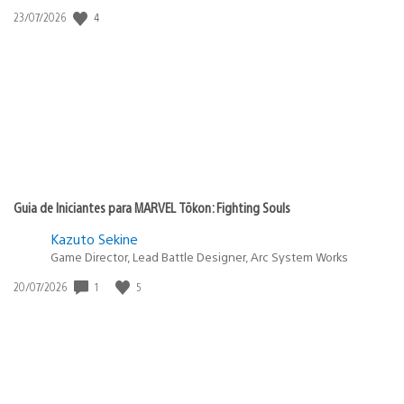
4
Data
23/07/2026
de
publicação:
Guia de Iniciantes para MARVEL Tōkon: Fighting Souls
Kazuto Sekine
Game Director, Lead Battle Designer, Arc System Works
1
5
Data
20/07/2026
de
publicação: