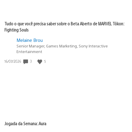
Tudo o que você precisa saber sobre o Beta Aberto de MARVEL Tōkon:
Fighting Souls
Melaine Brou
Senior Manager, Games Marketing, Sony Interactive
Entertainment
3
5
Data
16/07/2026
de
publicação:
Jogada da Semana: Aura