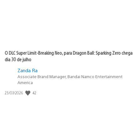
O DLC Super Limit-Breaking Neo, para Dragon Ball: Sparking Zero chega
dia 30 de julho
Zanda Ra
Associate Brand Manager, Bandai Namco Entertainment
America
42
Data
23/07/2026
de
publicação: