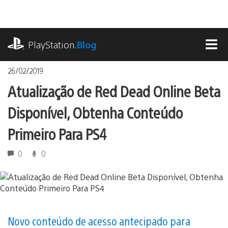
Ir
para
o
playstation.com
conteúdo
PlayStation
.Blog
MEN
26/02/2019
Atualização de Red Dead Online Beta
Disponível, Obtenha Conteúdo
Primeiro Para PS4
0
0
Novo conteúdo de acesso antecipado para