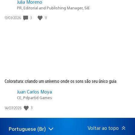
Julia Moreno
PR, Editorial and Publishing Manager, SIE
3
11
Data
17/07/2026
de
publicação:
Coloratura: criando um universo onde os sons são seu único guia
Juan Carlos Moya
CE, Pdpartid Games
3
Data
14/07/2026
de
publicação:
Voltar ao topo
Portuguese (Br)
Selecione
Região