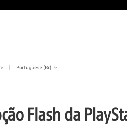
re
Portuguese (Br)
Selecione
Região
uma
atual:
região
ão Flash da PlaySt