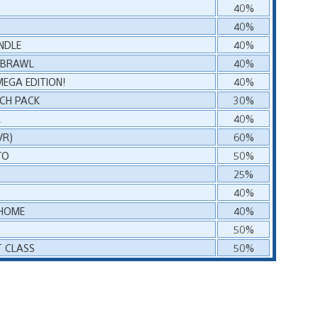
40%
3
40%
NDLE
40%
Y BRAWL
40%
MEGA EDITION!
40%
CH PACK
30%
R
40%
VR)
60%
TO
50%
25%
E
40%
 HOME
40%
E
50%
T CLASS
50%