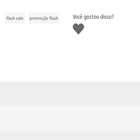
Você gostou disso?
flash sale
promoção flash
Curtir