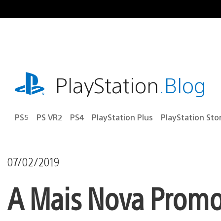
Ir
para
o
conteúdo
playstation.com
PlayStation
.Blog
PS5
PS VR2
PS4
PlayStation Plus
PlayStation Sto
07/02/2019
A Mais Nova Promoç