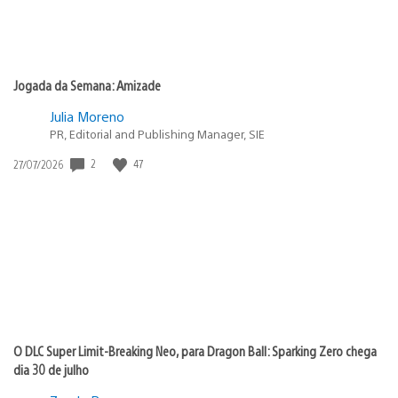
Jogada da Semana: Amizade
Julia Moreno
PR, Editorial and Publishing Manager, SIE
2
47
Data
27/07/2026
de
publicação:
O DLC Super Limit-Breaking Neo, para Dragon Ball: Sparking Zero chega
dia 30 de julho