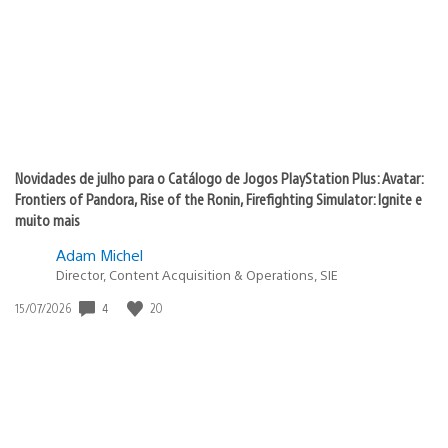
publicação:
Novidades de julho para o Catálogo de Jogos PlayStation Plus: Avatar:
Frontiers of Pandora, Rise of the Ronin, Firefighting Simulator: Ignite e
muito mais
Adam Michel
Director, Content Acquisition & Operations, SIE
4
20
Data
15/07/2026
de
publicação: