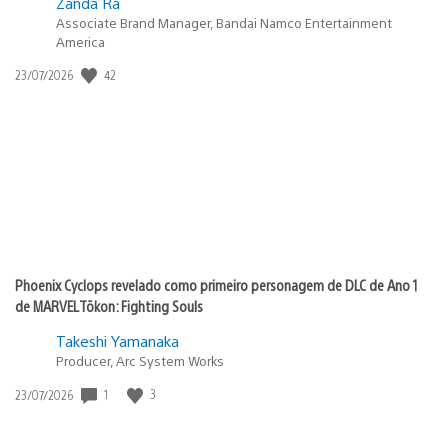
Zanda Ra
Associate Brand Manager, Bandai Namco Entertainment
America
42
Data
23/07/2026
de
publicação:
Phoenix Cyclops revelado como primeiro personagem de DLC de Ano 1
de MARVEL Tōkon: Fighting Souls
Takeshi Yamanaka
Producer, Arc System Works
1
3
Data
23/07/2026
de
publicação: