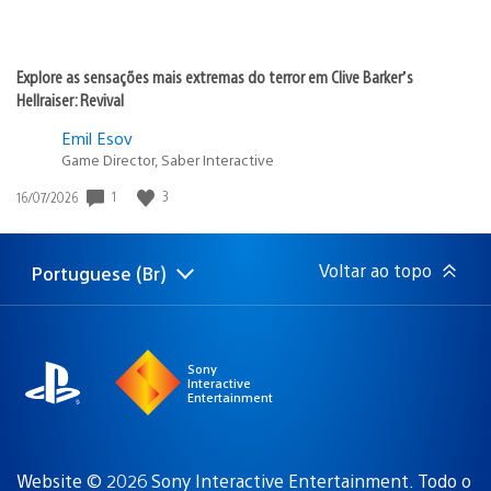
Explore as sensações mais extremas do terror em Clive Barker’s
Hellraiser: Revival
Emil Esov
Game Director, Saber Interactive
1
3
Data
16/07/2026
de
publicação:
Voltar ao topo
Portuguese (Br)
Selecione
Região
uma
atual:
região
Sony
Interactive
Entertainment
Website © 2026 Sony Interactive Entertainment. Todo o