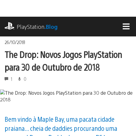
Ir
para
o
playstation.com
conteúdo
PlayStation
.Blog
MEN
26/10/2018
The Drop: Novos Jogos PlayStation
para 30 de Outubro de 2018
1
0
Bem vindo à Maple Bay, uma pacata cidade
praiana... cheia de daddies procurando uma