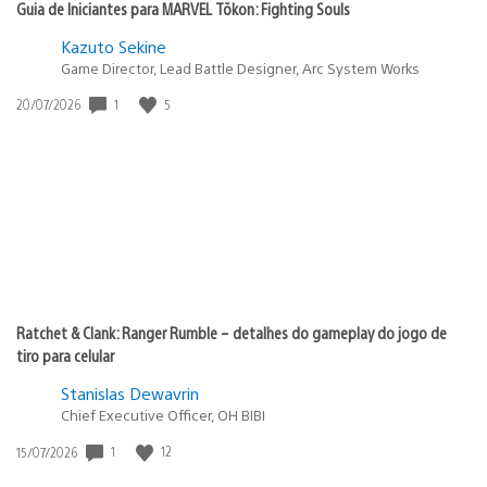
Guia de Iniciantes para MARVEL Tōkon: Fighting Souls
Kazuto Sekine
Game Director, Lead Battle Designer, Arc System Works
1
5
Data
20/07/2026
de
publicação:
Ratchet & Clank: Ranger Rumble – detalhes do gameplay do jogo de
tiro para celular
Stanislas Dewavrin
Chief Executive Officer, OH BIBI
1
12
Data
15/07/2026
de