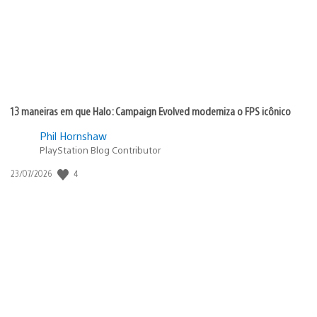
13 maneiras em que Halo: Campaign Evolved moderniza o FPS icônico
Phil Hornshaw
PlayStation Blog Contributor
4
Data
23/07/2026
de
publicação: