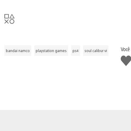
Você
bandai namco
playstation games
ps4
soul calibur vi
Curt