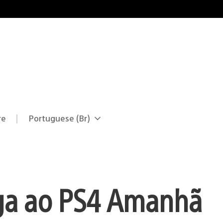
re
Portuguese (Br)
Selecione
Região
uma
atual:
região
ega ao PS4 Amanhã