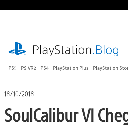
Ir
para
o
conteúdo
playstation.com
PlayStation
.Blog
PS5
PS VR2
PS4
PlayStation Plus
PlayStation Sto
18/10/2018
SoulCalibur VI Ch