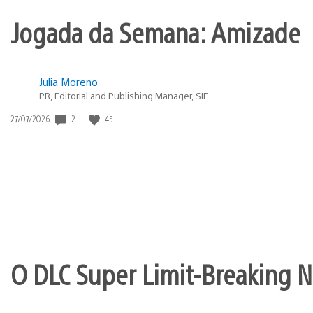
Jogada da Semana: Amizade
Julia Moreno
PR, Editorial and Publishing Manager, SIE
2
45
Data
27/07/2026
de
publicação:
O DLC Super Limit-Breaking Ne