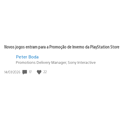
Novos jogos entram para a Promoção de Inverno da PlayStation Store
Peter Boda
Promotions Delivery Manager, Sony Interactive
17
22
Data
14/07/2026
de
publicação: