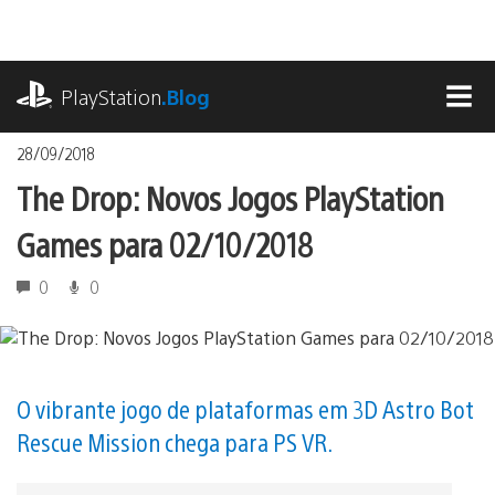
Ir
para
o
playstation.com
conteúdo
PlayStation
.Blog
MEN
28/09/2018
The Drop: Novos Jogos PlayStation
Games para 02/10/2018
0
0
O vibrante jogo de plataformas em 3D Astro Bot
Rescue Mission chega para PS VR.