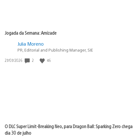
Jogada da Semana: Amizade
Julia Moreno
PR, Editorial and Publishing Manager, SIE
2
46
Data
27/07/2026
de
publicação:
O DLC Super Limit-Breaking Neo, para Dragon Ball: Sparking Zero chega
dia 30 de julho