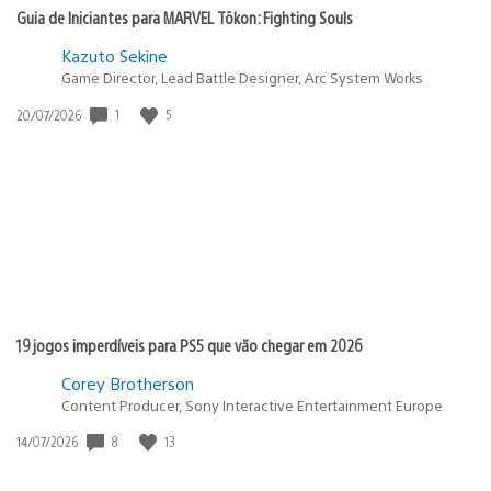
Guia de Iniciantes para MARVEL Tōkon: Fighting Souls
Kazuto Sekine
Game Director, Lead Battle Designer, Arc System Works
1
5
Data
20/07/2026
de
publicação:
19 jogos imperdíveis para PS5 que vão chegar em 2026
Corey Brotherson
Content Producer, Sony Interactive Entertainment Europe
8
13
Data
14/07/2026
de
publicação: