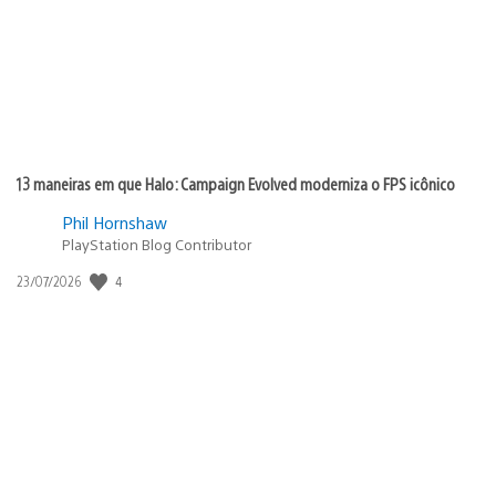
13 maneiras em que Halo: Campaign Evolved moderniza o FPS icônico
Phil Hornshaw
PlayStation Blog Contributor
4
Data
23/07/2026
de
publicação: