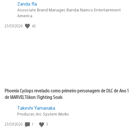
Zanda Ra
Associate Brand Manager, Bandai Namco Entertainment
America
42
Data
23/07/2026
de
publicação:
Phoenix Cyclops revelado como primeiro personagem de DLC de Ano 1
de MARVEL Tōkon: Fighting Souls
Takeshi Yamanaka
Producer, Arc System Works
1
3
Data
23/07/2026
de
publicação: