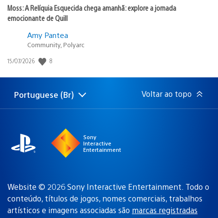
Moss: A Relíquia Esquecida chega amanhã: explore a jornada
emocionante de Quill
Amy Pantea
Community, Polyarc
8
Data
15/07/2026
de
publicação:
Voltar ao topo
Portuguese (Br)
Selecione
Região
uma
atual:
região
Sony
Interactive
Entertainment
Website © 2026 Sony Interactive Entertainment. Todo o
conteúdo, títulos de jogos, nomes comerciais, trabalhos
artísticos e imagens associadas são
marcas registradas