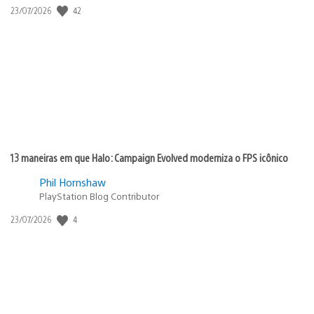
42
Data
23/07/2026
de
publicação:
13 maneiras em que Halo: Campaign Evolved moderniza o FPS icônico
Phil Hornshaw
PlayStation Blog Contributor
4
Data
23/07/2026
de
publicação: