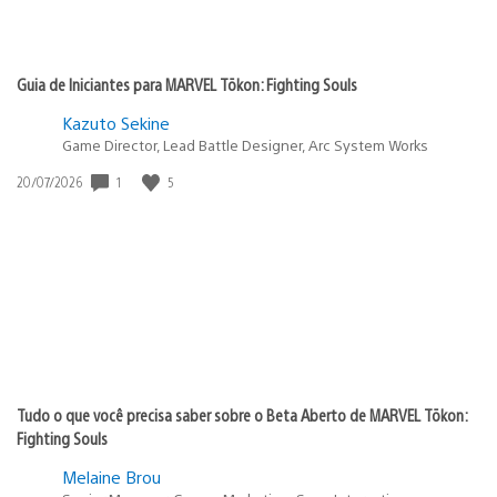
Guia de Iniciantes para MARVEL Tōkon: Fighting Souls
Kazuto Sekine
Game Director, Lead Battle Designer, Arc System Works
1
5
Data
20/07/2026
de
publicação:
Tudo o que você precisa saber sobre o Beta Aberto de MARVEL Tōkon:
Fighting Souls
Melaine Brou