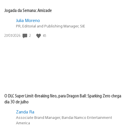
Jogada da Semana: Amizade
Julia Moreno
PR, Editorial and Publishing Manager, SIE
2
45
Data
27/07/2026
de
publicação:
O DLC Super Limit-Breaking Neo, para Dragon Ball: Sparking Zero chega
dia 30 de julho
Zanda Ra
Associate Brand Manager, Bandai Namco Entertainment
America