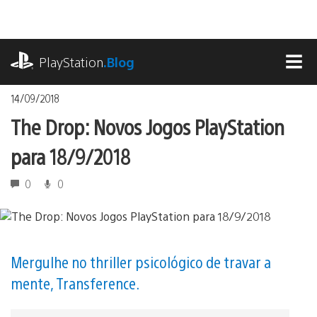
Ir
para
o
playstation.com
conteúdo
PlayStation
.Blog
MEN
14/09/2018
The Drop: Novos Jogos PlayStation
para 18/9/2018
0
0
Mergulhe no thriller psicológico de travar a
mente, Transference.