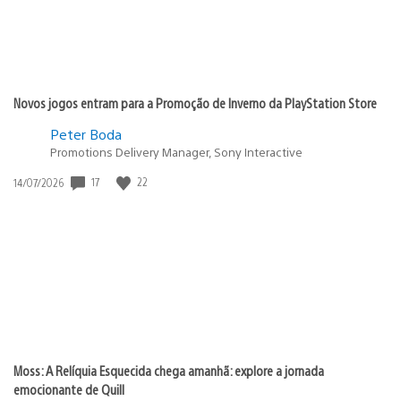
Novos jogos entram para a Promoção de Inverno da PlayStation Store
Peter Boda
Promotions Delivery Manager, Sony Interactive
17
22
Data
14/07/2026
de
publicação:
Moss: A Relíquia Esquecida chega amanhã: explore a jornada
emocionante de Quill