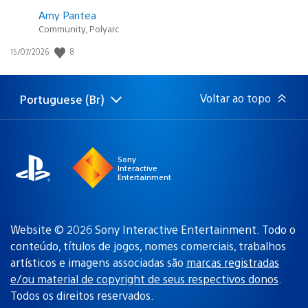
Amy Pantea
Community, Polyarc
8
Data
15/07/2026
de
publicação:
Voltar ao topo
Portuguese (Br)
Selecione
Região
uma
atual:
região
Sony
Interactive
Entertainment
Website © 2026 Sony Interactive Entertainment. Todo o
conteúdo, títulos de jogos, nomes comerciais, trabalhos
artísticos e imagens associadas são
marcas registradas
e/ou material de copyright de seus respectivos donos
.
Todos os direitos reservados.