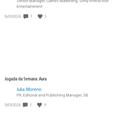
Senior Manager, Games Marketing, Sony Interactive
Entertainment
3
5
Data
16/07/2026
de
publicação:
Jogada da Semana: Aura
Julia Moreno
PR, Editorial and Publishing Manager, SIE
3
11
Data
17/07/2026
de
publicação: