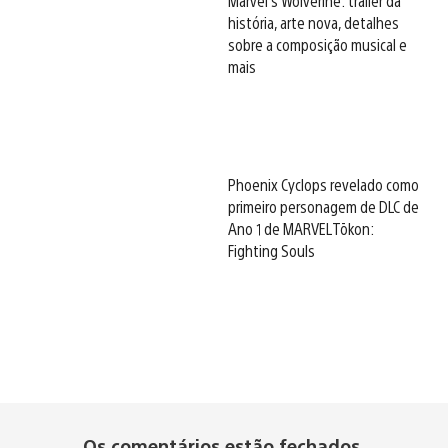
Marvel’s Wolverine: trailer da
história, arte nova, detalhes
sobre a composição musical e
mais
Phoenix Cyclops revelado como
primeiro personagem de DLC de
Ano 1 de MARVEL Tōkon:
Fighting Souls
Os comentários estão fechados.