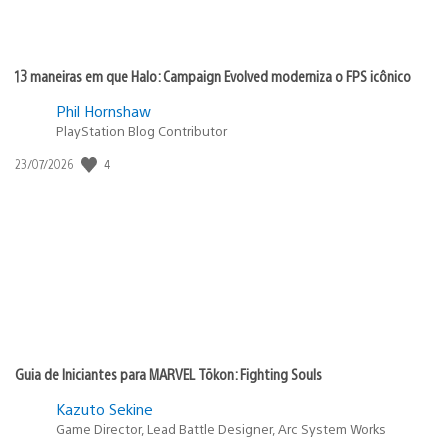
13 maneiras em que Halo: Campaign Evolved moderniza o FPS icônico
Phil Hornshaw
PlayStation Blog Contributor
4
Data
23/07/2026
de
publicação:
Guia de Iniciantes para MARVEL Tōkon: Fighting Souls
Kazuto Sekine
Game Director, Lead Battle Designer, Arc System Works