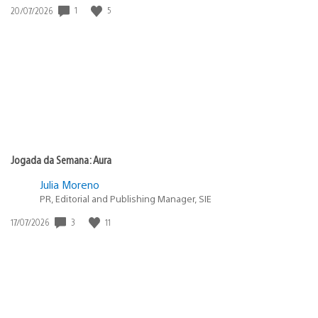
1
5
Data
20/07/2026
de
publicação:
Jogada da Semana: Aura
Julia Moreno
PR, Editorial and Publishing Manager, SIE
3
11
Data
17/07/2026
de
publicação: