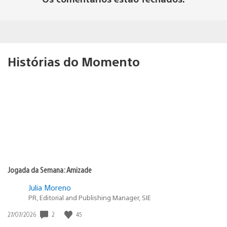
Histórias do Momento
Jogada da Semana: Amizade
Julia Moreno
PR, Editorial and Publishing Manager, SIE
2
45
Data
27/07/2026
de