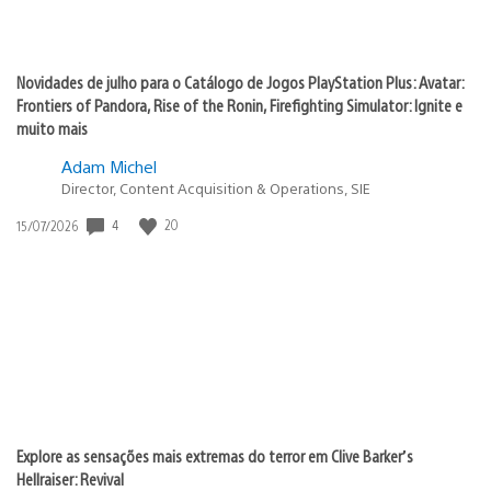
Novidades de julho para o Catálogo de Jogos PlayStation Plus: Avatar:
Frontiers of Pandora, Rise of the Ronin, Firefighting Simulator: Ignite e
muito mais
Adam Michel
Director, Content Acquisition & Operations, SIE
4
20
Data
15/07/2026
de
publicação:
Explore as sensações mais extremas do terror em Clive Barker’s
Hellraiser: Revival