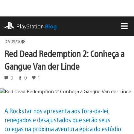
Ir
para
o
playstation.com
conteúdo
PlayStation
.Blog
MEN
07/09/2018
Red Dead Redemption 2: Conheça a
Gangue Van der Linde
0
0
1
A Rockstar nos apresenta aos fora-da-lei,
renegados e desajustados que serão seus
colegas na próxima aventura épica do estúdio.