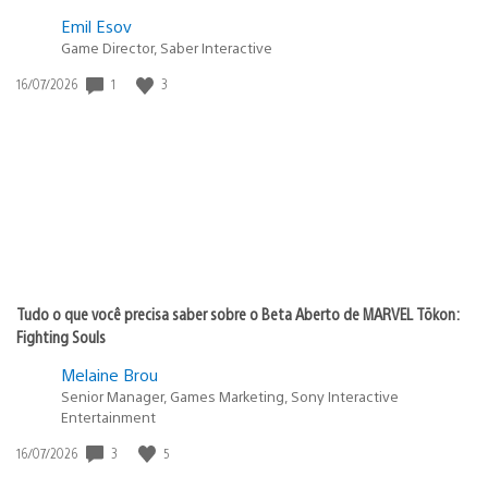
Emil Esov
Game Director, Saber Interactive
1
3
Data
16/07/2026
de
publicação:
Tudo o que você precisa saber sobre o Beta Aberto de MARVEL Tōkon:
Fighting Souls
Melaine Brou
Senior Manager, Games Marketing, Sony Interactive
Entertainment
3
5
Data
16/07/2026
de