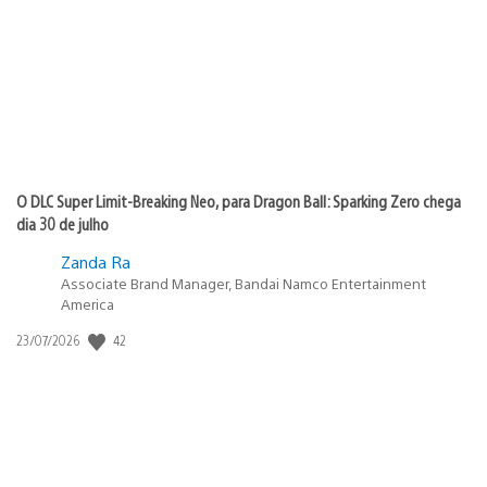
publicação:
O DLC Super Limit-Breaking Neo, para Dragon Ball: Sparking Zero chega
dia 30 de julho
Zanda Ra
Associate Brand Manager, Bandai Namco Entertainment
America
42
Data
23/07/2026
de
publicação: