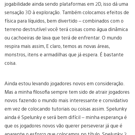
jogabilidade ainda sendo plataformas em 2D, isso dá uma
sensação 3D à exploração. Também colocamos efeitos de
física para líquidos, bem divertido – combinados com o
terreno destrutível você terá coisas como água dinâmica
ou cachoeiras de lava que terá de enfrentar. O mundo
respira mais assim, E claro, temos as novas áreas,
monstros, itens e armadilhas que já espera. É bastante
coisa.
Ainda estou levando jogadores novos em consideração.
Mas a minha filosofia sempre tem sido de atrair jogadores
novos fazendo o mundo mais interessante e convidativo
em vez de colocando tutoriais ou coisas assim. Spelunky
ainda é Spelunky e será bem difícil – minha esperança é
que os jogadores novos vão querer perseverar já que é
aparente o esforço que colocamos no título. Spelunky 2