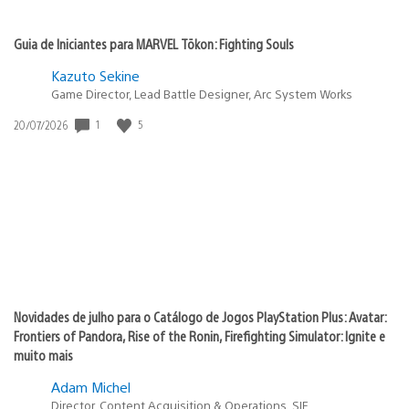
Guia de Iniciantes para MARVEL Tōkon: Fighting Souls
Kazuto Sekine
Game Director, Lead Battle Designer, Arc System Works
1
5
Data
20/07/2026
de
publicação:
Novidades de julho para o Catálogo de Jogos PlayStation Plus: Avatar:
Frontiers of Pandora, Rise of the Ronin, Firefighting Simulator: Ignite e
muito mais
Adam Michel
Director, Content Acquisition & Operations, SIE