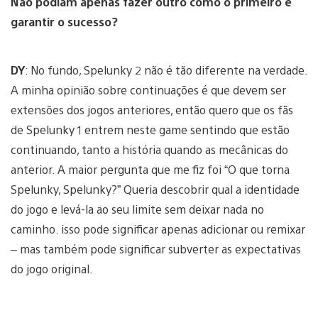
Não podiam apenas fazer outro como o primeiro e
garantir o sucesso?
DY
: No fundo, Spelunky 2 não é tão diferente na verdade.
A minha opinião sobre continuações é que devem ser
extensões dos jogos anteriores, então quero que os fãs
de Spelunky 1 entrem neste game sentindo que estão
continuando, tanto a história quando as mecânicas do
anterior. A maior pergunta que me fiz foi “O que torna
Spelunky, Spelunky?” Queria descobrir qual a identidade
do jogo e levá-la ao seu limite sem deixar nada no
caminho. isso pode significar apenas adicionar ou remixar
– mas também pode significar subverter as expectativas
do jogo original.