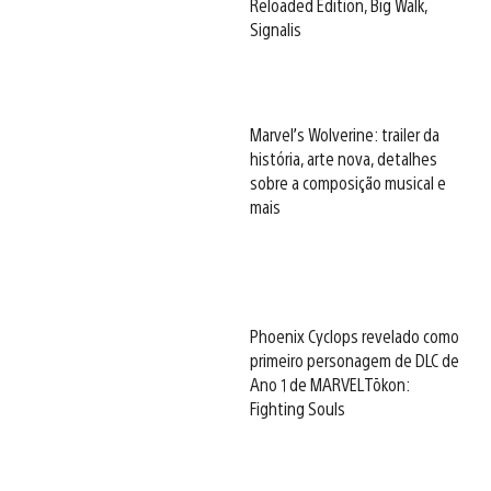
Reloaded Edition, Big Walk,
Signalis
Marvel’s Wolverine: trailer da
história, arte nova, detalhes
sobre a composição musical e
mais
Phoenix Cyclops revelado como
primeiro personagem de DLC de
Ano 1 de MARVEL Tōkon:
Fighting Souls