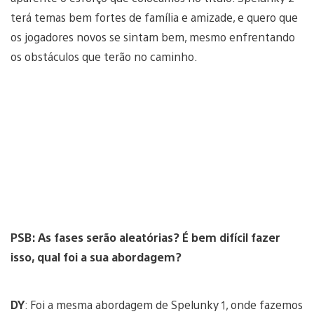
terá temas bem fortes de família e amizade, e quero que
os jogadores novos se sintam bem, mesmo enfrentando
os obstáculos que terão no caminho.
PSB: As fases serão aleatórias? É bem difícil fazer
isso, qual foi a sua abordagem?
DY
: Foi a mesma abordagem de Spelunky 1, onde fazemos