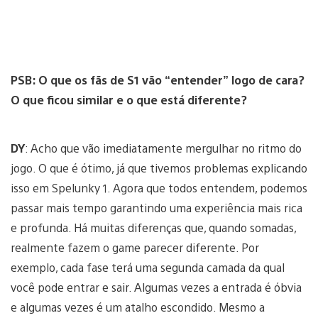
PSB: O que os fãs de S1 vão “entender” logo de cara?
O que ficou similar e o que está diferente?
DY
: Acho que vão imediatamente mergulhar no ritmo do
jogo. O que é ótimo, já que tivemos problemas explicando
isso em Spelunky 1. Agora que todos entendem, podemos
passar mais tempo garantindo uma experiência mais rica
e profunda. Há muitas diferenças que, quando somadas,
realmente fazem o game parecer diferente. Por
exemplo, cada fase terá uma segunda camada da qual
você pode entrar e sair. Algumas vezes a entrada é óbvia
e algumas vezes é um atalho escondido. Mesmo a