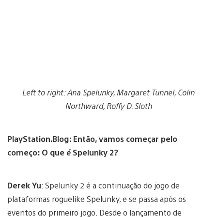
Left to right: Ana Spelunky, Margaret Tunnel, Colin
Northward, Roffy D. Sloth
PlayStation.Blog: Então, vamos começar pelo
começo: O que
é
Spelunky 2?
Derek Yu
: Spelunky 2 é a continuação do jogo de
plataformas roguelike Spelunky, e se passa após os
eventos do primeiro jogo. Desde o lançamento de