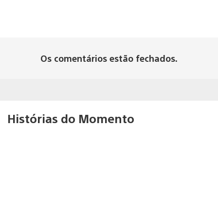
Os comentários estão fechados.
Histórias do Momento