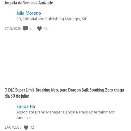
Jogada da Semana: Amizade
Julia Moreno
PR, Editorial and Publishing Manager, SIE
2
46
Data
27/07/2026
de
publicação:
O DLC Super Limit-Breaking Neo, para Dragon Ball: Sparking Zero chega
dia 30 de julho
Zanda Ra
Associate Brand Manager, Bandai Namco Entertainment
America
42
Data
23/07/2026