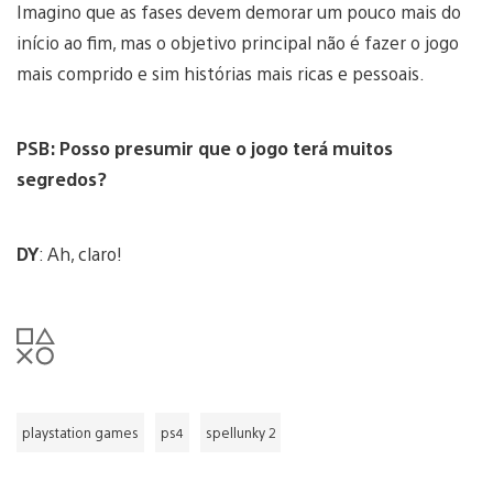
Imagino que as fases devem demorar um pouco mais do
início ao fim, mas o objetivo principal não é fazer o jogo
mais comprido e sim histórias mais ricas e pessoais.
PSB: Posso presumir que o jogo terá muitos
segredos?
DY
: Ah, claro!
playstation games
ps4
spellunky 2