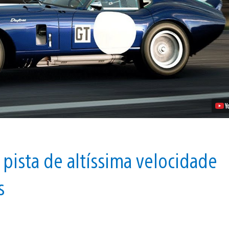
de
GT
Sport
Disponível
Amanhã:
Novos
Carros,
Pistas
e
Mais
Vídeo
 pista de altíssima velocidade
s