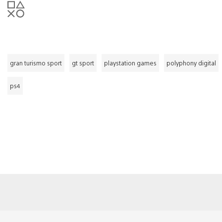
gran turismo sport
gt sport
playstation games
polyphony digital
ps4