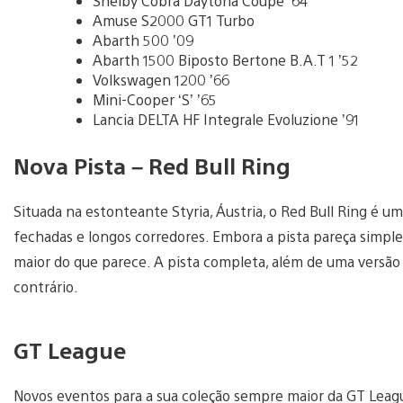
Shelby Cobra Daytona Coupé ’64
Amuse S2000 GT1 Turbo
Abarth 500 ’09
Abarth 1500 Biposto Bertone B.A.T 1 ’52
Volkswagen 1200 ’66
Mini-Cooper ‘S’ ’65
Lancia DELTA HF Integrale Evoluzione ’91
Nova Pista – Red Bull Ring
Situada na estonteante Styria, Áustria, o Red Bull Ring é u
fechadas e longos corredores. Embora a pista pareça simpl
maior do que parece. A pista completa, além de uma versão
contrário.
GT League
Novos eventos para a sua coleção sempre maior da GT Leagu