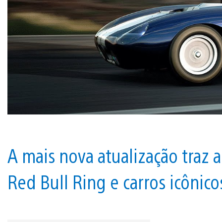
A mais nova atualização traz a
Red Bull Ring e carros icônico