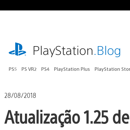
Ir
para
o
conteúdo
playstation.com
PlayStation
.Blog
PS5
PS VR2
PS4
PlayStation Plus
PlayStation Sto
28/08/2018
Atualização 1.25 de