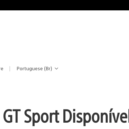
re
Portuguese (Br)
Selecione
Região
uma
atual:
região
 GT Sport Disponíve