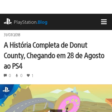
Ir
para
o
playstation.com
conteúdo
PlayStation
.Blog
MEN
31/07/2018
A História Completa de Donut
County, Chegando em 28 de Agosto
ao PS4
0
0
1