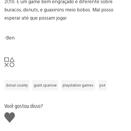
2018. É um game bem engraçado e diferente sobre
buracos, donuts, e guaxinins meio bobos. Mal posso
esperar até que possam jogar.
-Ben
donut county
giant sparrow
playstation games
ps4
Você gostou disso?
Curtir