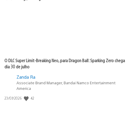
de
publicação:
O DLC Super Limit-Breaking Neo, para Dragon Ball: Sparking Zero chega
dia 30 de julho
Zanda Ra
Associate Brand Manager, Bandai Namco Entertainment
America
42
Data
23/07/2026
de
publicação: