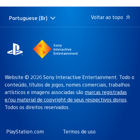
de
publicação:
Voltar ao topo
Portuguese (Br)
Selecione
Região
uma
atual:
região
Sony
Interactive
Entertainment
Website © 2026 Sony Interactive Entertainment. Todo o
conteúdo, títulos de jogos, nomes comerciais, trabalhos
artísticos e imagens associadas são
marcas registradas
e/ou material de copyright de seus respectivos donos
.
Todos os direitos reservados.
PlayStation.com
Termos de uso