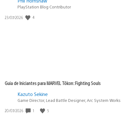
Phil Hornshaw
PlayStation Blog Contributor
4
Data
23/07/2026
de
publicação:
Guia de Iniciantes para MARVEL Tōkon: Fighting Souls
Kazuto Sekine
Game Director, Lead Battle Designer, Arc System Works
1
5
Data
20/07/2026
de
publicação: