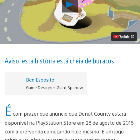
Reproduzir
A
História
Completa
de
Donut
County,
Chegando
em
28
de
Aviso: esta história está cheia de buracos
Agosto
ao
PS4
Ben Esposito
Vídeo
Game Designer, Giant Sparrow
É
com prazer que anuncio que Donut County estará
disponível na PlayStation Store em 28 de agosto de 2018,
com a pré-venda começando hoje mesmo. É um jogo