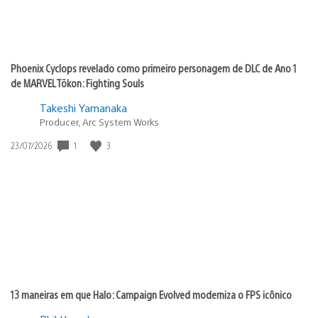
Phoenix Cyclops revelado como primeiro personagem de DLC de Ano 1
de MARVEL Tōkon: Fighting Souls
Takeshi Yamanaka
Producer, Arc System Works
1
3
Data
23/07/2026
de
publicação:
13 maneiras em que Halo: Campaign Evolved moderniza o FPS icônico