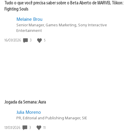
Tudo o que você precisa saber sobre o Beta Aberto de MARVEL Tōkon:
Fighting Souls
Melaine Brou
Senior Manager, Games Marketing, Sony Interactive
Entertainment
3
5
Data
16/07/2026
de
publicação:
Jogada da Semana: Aura
Julia Moreno
PR, Editorial and Publishing Manager, SIE
3
11
Data
17/07/2026