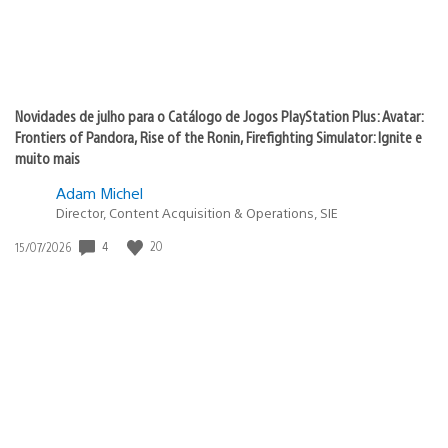
Novidades de julho para o Catálogo de Jogos PlayStation Plus: Avatar:
Frontiers of Pandora, Rise of the Ronin, Firefighting Simulator: Ignite e
muito mais
Adam Michel
Director, Content Acquisition & Operations, SIE
4
20
Data
15/07/2026
de
publicação: