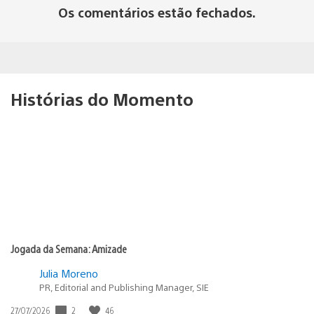
Os comentários estão fechados.
Histórias do Momento
Jogada da Semana: Amizade
Julia Moreno
PR, Editorial and Publishing Manager, SIE
2
46
Data
27/07/2026