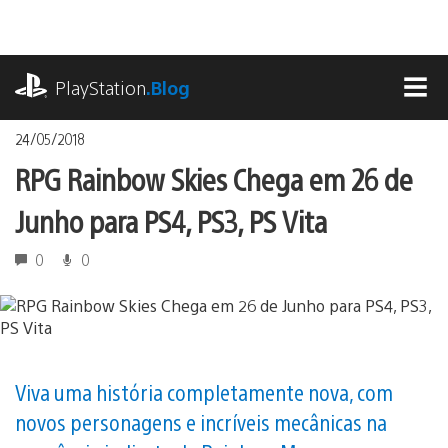
Ir
para
o
playstation.com
conteúdo
PlayStation
.Blog
MEN
24/05/2018
RPG Rainbow Skies Chega em 26 de
Junho para PS4, PS3, PS Vita
0
0
Viva uma história completamente nova, com
novos personagens e incríveis mecânicas na