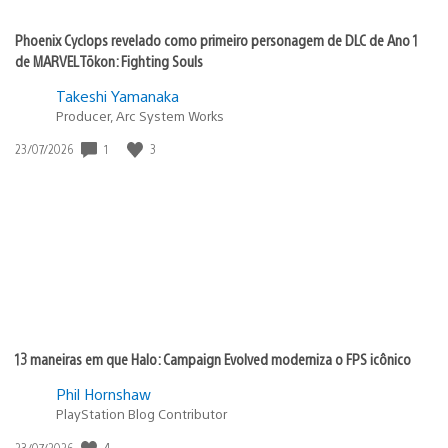
Phoenix Cyclops revelado como primeiro personagem de DLC de Ano 1
de MARVEL Tōkon: Fighting Souls
Takeshi Yamanaka
Producer, Arc System Works
1
3
Data
23/07/2026
de
publicação:
13 maneiras em que Halo: Campaign Evolved moderniza o FPS icônico
Phil Hornshaw
PlayStation Blog Contributor
4
Data
23/07/2026