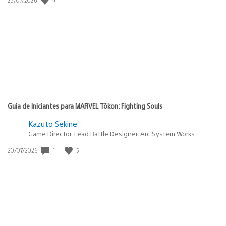
de
publicação:
Guia de Iniciantes para MARVEL Tōkon: Fighting Souls
Kazuto Sekine
Game Director, Lead Battle Designer, Arc System Works
1
5
Data
20/07/2026
de
publicação: