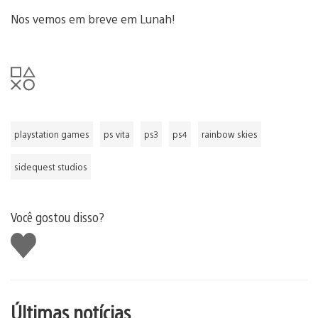
Nos vemos em breve em Lunah!
playstation games
ps vita
ps3
ps4
rainbow skies
sidequest studios
Você gostou disso?
Curtir
Últimas notícias