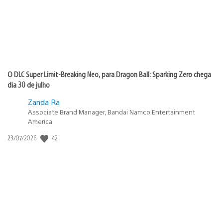
O DLC Super Limit-Breaking Neo, para Dragon Ball: Sparking Zero chega
dia 30 de julho
Zanda Ra
Associate Brand Manager, Bandai Namco Entertainment
America
42
Data
23/07/2026
de
publicação: