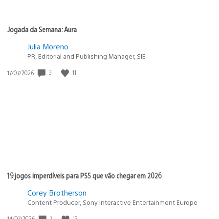
Jogada da Semana: Aura
Julia Moreno
PR, Editorial and Publishing Manager, SIE
3
11
Data
17/07/2026
de
publicação:
19 jogos imperdíveis para PS5 que vão chegar em 2026
Corey Brotherson
Content Producer, Sony Interactive Entertainment Europe
7
13
Data
14/07/2026