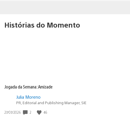
Histórias do Momento
Jogada da Semana: Amizade
Julia Moreno
PR, Editorial and Publishing Manager, SIE
2
46
Data
27/07/2026
de
publicação: