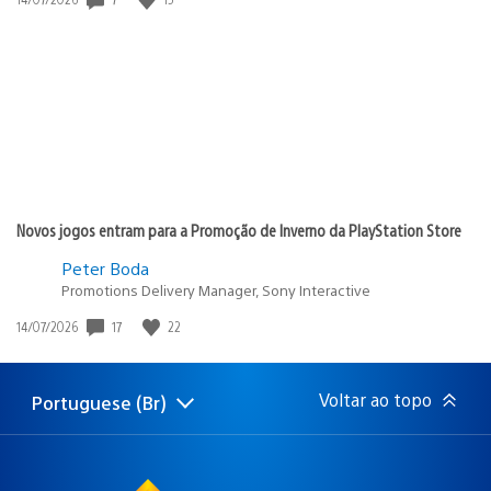
de
publicação:
Novos jogos entram para a Promoção de Inverno da PlayStation Store
Peter Boda
Promotions Delivery Manager, Sony Interactive
17
22
Data
14/07/2026
de
publicação:
Voltar ao topo
Portuguese (Br)
Selecione
Região
uma
atual:
região