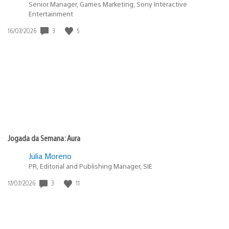
Senior Manager, Games Marketing, Sony Interactive
Entertainment
3
5
Data
16/07/2026
de
publicação:
Jogada da Semana: Aura
Julia Moreno
PR, Editorial and Publishing Manager, SIE
3
11
Data
17/07/2026
de
publicação: