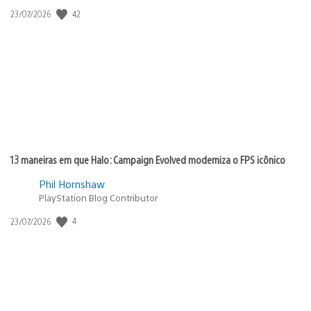
42
Data
23/07/2026
de
publicação:
13 maneiras em que Halo: Campaign Evolved moderniza o FPS icônico
Phil Hornshaw
PlayStation Blog Contributor
4
Data
23/07/2026
de
publicação: