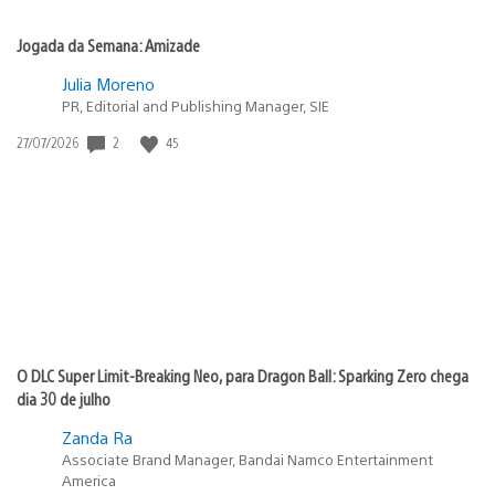
Jogada da Semana: Amizade
Julia Moreno
PR, Editorial and Publishing Manager, SIE
2
45
Data
27/07/2026
de
publicação:
O DLC Super Limit-Breaking Neo, para Dragon Ball: Sparking Zero chega
dia 30 de julho
Zanda Ra
Associate Brand Manager, Bandai Namco Entertainment
America