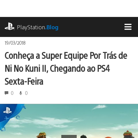
Ir
para
o
playstation.com
conteúdo
PlayStation
.Blog
MEN
19/03/2018
Conheça a Super Equipe Por Trás de
Ni No Kuni II, Chegando ao PS4
Sexta-Feira
0
0