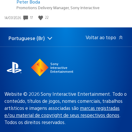
Peter Boda
Promotions Delivery Manager, Sony Interactive
17
22
Data
14/07/2026
de
publicação:
Voltar ao topo
Portuguese (Br)
Selecione
Região
uma
atual:
região
Sony
Interactive
Entertainment
Website © 2026 Sony Interactive Entertainment. Todo o
conteúdo, títulos de jogos, nomes comerciais, trabalhos
artísticos e imagens associadas são
marcas registradas
e/ou material de copyright de seus respectivos donos
.
Todos os direitos reservados.