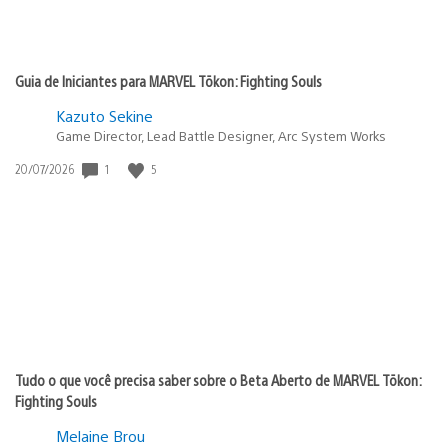
Guia de Iniciantes para MARVEL Tōkon: Fighting Souls
Kazuto Sekine
Game Director, Lead Battle Designer, Arc System Works
1
5
Data
20/07/2026
de
publicação:
Tudo o que você precisa saber sobre o Beta Aberto de MARVEL Tōkon:
Fighting Souls
Melaine Brou