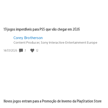
19 jogos imperdíveis para PS5 que vão chegar em 2026
Corey Brotherson
Content Producer, Sony Interactive Entertainment Europe
7
12
Data
14/07/2026
de
publicação:
Novos jogos entram para a Promoção de Inverno da PlayStation Store