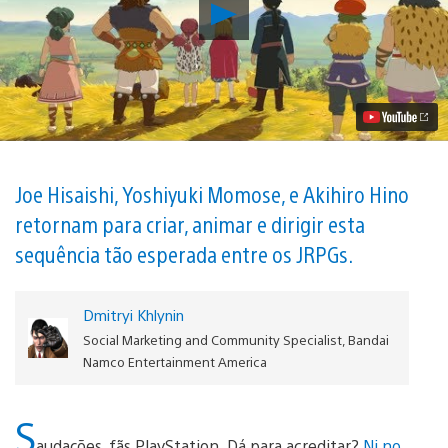
Reproduzir
Conheça
a
Super
Equipe
Por
Trás
de
Ni
No
Kuni
Joe Hisaishi, Yoshiyuki Momose, e Akihiro Hino
II,
retornam para criar, animar e dirigir esta
Chegando
ao
sequência tão esperada entre os JRPGs.
PS4
Sexta-
Feira
Vídeo
Dmitryi Khlynin
Social Marketing and Community Specialist, Bandai
Namco Entertainment America
S
audações, fãs PlayStation. Dá para acreditar?
Ni no