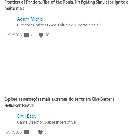
Frontiers of Pandora, Rise of the Ronin, Firefighting Simulator: Ignite e
muito mais
Adam Michel
Director, Content Acquisition & Operations, SIE
4
20
Data
15/07/2026
de
publicação:
Explore as sensações mais extremas do terror em Clive Barker’s
Hellraiser: Revival
Emil Esov
Game Director, Saber Interactive
1
3
Data
16/07/2026