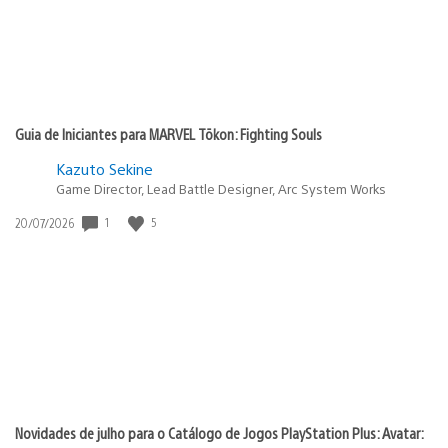
Guia de Iniciantes para MARVEL Tōkon: Fighting Souls
Kazuto Sekine
Game Director, Lead Battle Designer, Arc System Works
1
5
Data
20/07/2026
de
publicação:
Novidades de julho para o Catálogo de Jogos PlayStation Plus: Avatar: