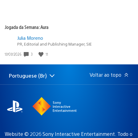
Jogada da Semana: Aura
Julia Moreno
PR, Editorial and Publishing Manager, SIE
3
11
Data
17/07/2026
de
publicação:
Voltar ao topo
Portuguese (Br)
Selecione
Região
uma
atual:
região
Sony
Interactive
Entertainment
Website © 2026 Sony Interactive Entertainment. Todo o