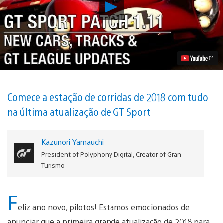
Reproduzir
Gran
Turismo
Sport
Atualização
1.11
Chega
Hoje,
Com
Novos
Carros,
Comece a estação de corridas de 2018 com tudo
Pistas
na última atualização de GT Sport
e
Eventos
Vídeo
Kazunori Yamauchi
President of Polyphony Digital, Creator of Gran
Turismo
F
eliz ano novo, pilotos! Estamos emocionados de
anunciar que a primeira grande atualização de 2018 para