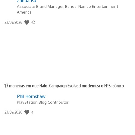
Zanda Ra
Associate Brand Manager, Bandai Namco Entertainment
America
42
Data
23/07/2026
de
publicação:
13 maneiras em que Halo: Campaign Evolved moderniza o FPS icônico
Phil Hornshaw
PlayStation Blog Contributor
4
Data
23/07/2026
de
publicação: