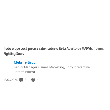
de
publicação:
Tudo o que você precisa saber sobre o Beta Aberto de MARVEL Tōkon:
Fighting Souls
Melaine Brou
Senior Manager, Games Marketing, Sony Interactive
Entertainment
3
5
Data
16/07/2026
de
publicação: