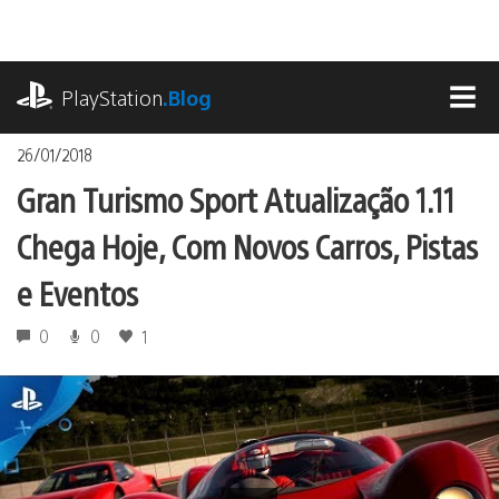
Ir
para
o
playstation.com
conteúdo
PlayStation
.Blog
MEN
26/01/2018
Gran Turismo Sport Atualização 1.11
Chega Hoje, Com Novos Carros, Pistas
e Eventos
0
0
1