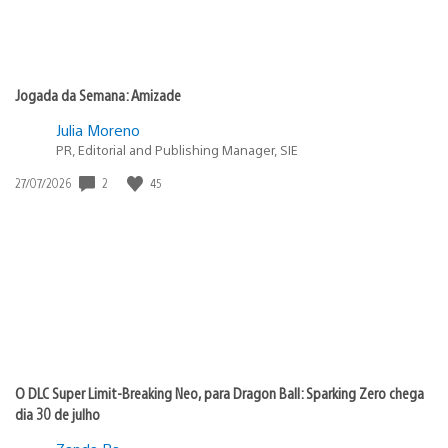
Jogada da Semana: Amizade
Julia Moreno
PR, Editorial and Publishing Manager, SIE
2
45
Data
27/07/2026
de
publicação:
O DLC Super Limit-Breaking Neo, para Dragon Ball: Sparking Zero chega
dia 30 de julho