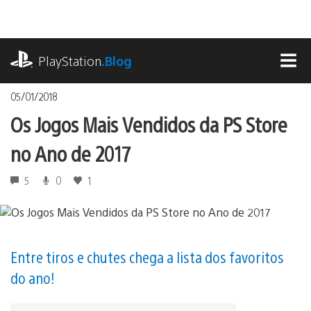
Ir
para
o
playstation.com
conteúdo
PlayStation
.Blog
MEN
05/01/2018
Os Jogos Mais Vendidos da PS Store
no Ano de 2017
5
0
1
Entre tiros e chutes chega a lista dos favoritos
do ano!