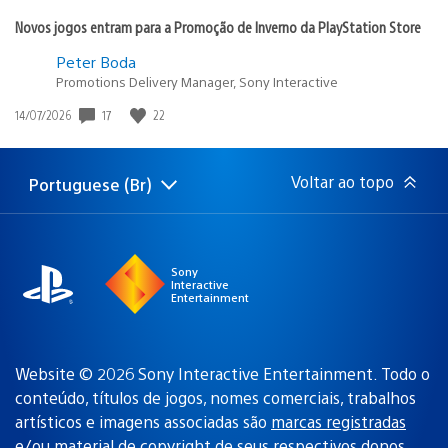
Novos jogos entram para a Promoção de Inverno da PlayStation Store
Peter Boda
Promotions Delivery Manager, Sony Interactive
17
22
Data
14/07/2026
de
publicação:
Voltar ao topo
Portuguese (Br)
Selecione
Região
uma
atual:
região
Sony
Interactive
Entertainment
Website © 2026 Sony Interactive Entertainment. Todo o
conteúdo, títulos de jogos, nomes comerciais, trabalhos
artísticos e imagens associadas são
marcas registradas
e/ou material de copyright de seus respectivos donos
.