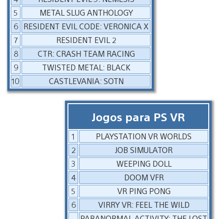
5
METAL SLUG ANTHOLOGY
6
RESIDENT EVIL CODE: VERONICA X
7
RESIDENT EVIL 2
8
CTR: CRASH TEAM RACING
9
TWISTED METAL: BLACK
10
CASTLEVANIA: SOTN
Jogos para PS VR
1
PLAYSTATION VR WORLDS
2
JOB SIMULATOR
3
WEEPING DOLL
4
DOOM VFR
5
VR PING PONG
6
VIRRY VR: FEEL THE WILD
PARANORMAL ACTIVITY: THE LOST