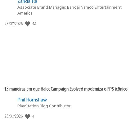
Zanda Ra
Associate Brand Manager, Bandai Namco Entertainment
America
42
Data
23/07/2026
de
publicação:
13 maneiras em que Halo: Campaign Evolved moderniza o FPS icônico
Phil Hornshaw
PlayStation Blog Contributor
4
Data
23/07/2026
de
publicação: