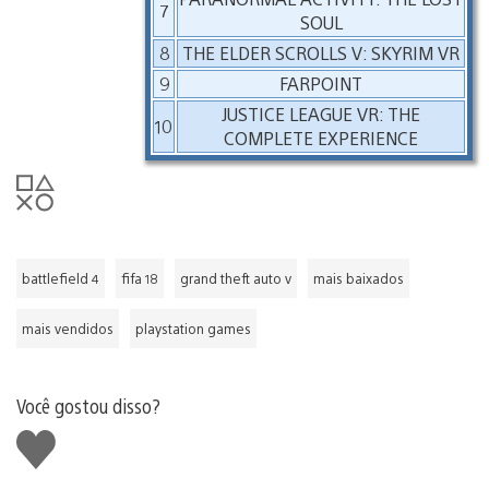
7
SOUL
8
THE ELDER SCROLLS V: SKYRIM VR
9
FARPOINT
JUSTICE LEAGUE VR: THE
10
COMPLETE EXPERIENCE
battlefield 4
fifa 18
grand theft auto v
mais baixados
mais vendidos
playstation games
Você gostou disso?
Curtir