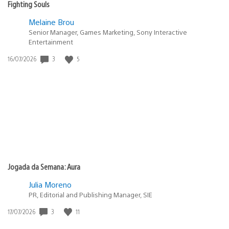
Fighting Souls
Melaine Brou
Senior Manager, Games Marketing, Sony Interactive
Entertainment
3
5
Data
16/07/2026
de
publicação:
Jogada da Semana: Aura
Julia Moreno
PR, Editorial and Publishing Manager, SIE
3
11
Data
17/07/2026
de