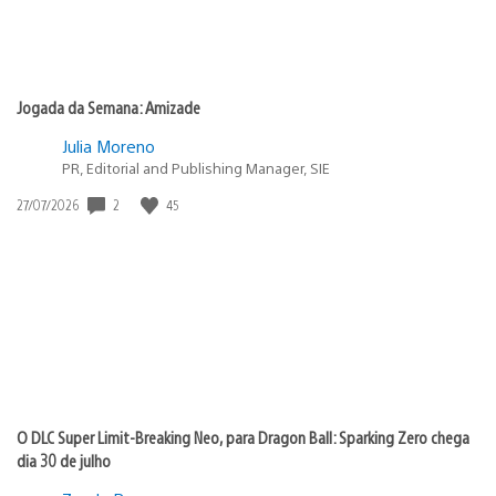
Jogada da Semana: Amizade
Julia Moreno
PR, Editorial and Publishing Manager, SIE
2
45
Data
27/07/2026
de
publicação:
O DLC Super Limit-Breaking Neo, para Dragon Ball: Sparking Zero chega
dia 30 de julho