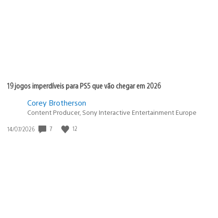
publicação:
19 jogos imperdíveis para PS5 que vão chegar em 2026
Corey Brotherson
Content Producer, Sony Interactive Entertainment Europe
7
12
Data
14/07/2026
de
publicação: