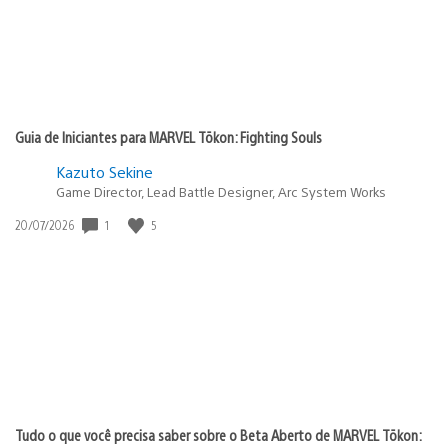
Guia de Iniciantes para MARVEL Tōkon: Fighting Souls
Kazuto Sekine
Game Director, Lead Battle Designer, Arc System Works
1
5
Data
20/07/2026
de
publicação:
Tudo o que você precisa saber sobre o Beta Aberto de MARVEL Tōkon: