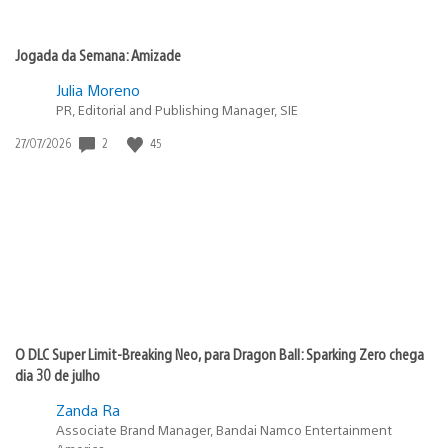
Jogada da Semana: Amizade
Julia Moreno
PR, Editorial and Publishing Manager, SIE
2
45
Data
27/07/2026
de
publicação:
O DLC Super Limit-Breaking Neo, para Dragon Ball: Sparking Zero chega
dia 30 de julho
Zanda Ra
Associate Brand Manager, Bandai Namco Entertainment