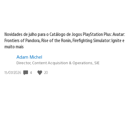
Novidades de julho para o Catálogo de Jogos PlayStation Plus: Avatar:
Frontiers of Pandora, Rise of the Ronin, Firefighting Simulator: Ignite e
muito mais
Adam Michel
Director, Content Acquisition & Operations, SIE
4
20
Data
15/07/2026
de
publicação: