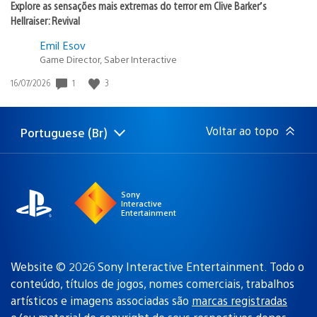
Explore as sensações mais extremas do terror em Clive Barker’s
Hellraiser: Revival
Emil Esov
Game Director, Saber Interactive
1
3
Data
16/07/2026
de
publicação:
Voltar ao topo
Portuguese (Br)
Selecione
Região
uma
atual:
região
Sony
Interactive
Entertainment
Website © 2026 Sony Interactive Entertainment. Todo o
conteúdo, títulos de jogos, nomes comerciais, trabalhos
artísticos e imagens associadas são
marcas registradas