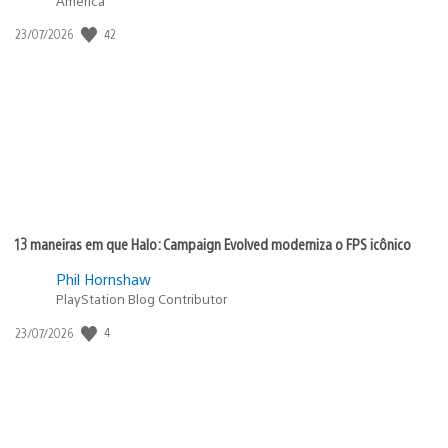
America
42
Data
23/07/2026
de
publicação:
13 maneiras em que Halo: Campaign Evolved moderniza o FPS icônico
Phil Hornshaw
PlayStation Blog Contributor
4
Data
23/07/2026
de
publicação: