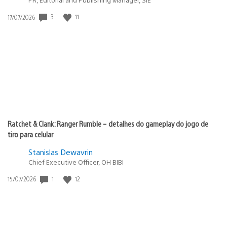
3
11
Data
17/07/2026
de
publicação:
Ratchet & Clank: Ranger Rumble – detalhes do gameplay do jogo de
tiro para celular
Stanislas Dewavrin
Chief Executive Officer, OH BIBI
1
12
Data
15/07/2026
de
publicação: