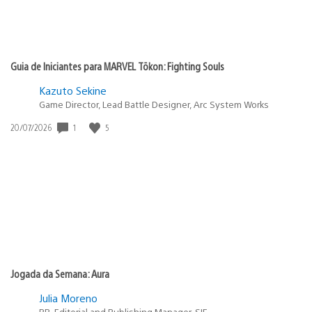
Guia de Iniciantes para MARVEL Tōkon: Fighting Souls
Kazuto Sekine
Game Director, Lead Battle Designer, Arc System Works
1
5
Data
20/07/2026
de
publicação:
Jogada da Semana: Aura
Julia Moreno
PR, Editorial and Publishing Manager, SIE