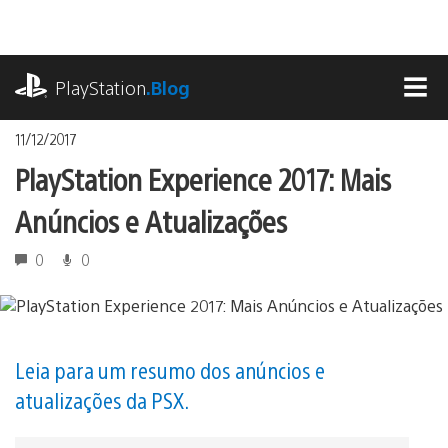
Ir
para
o
playstation.com
conteúdo
PlayStation
.Blog
MEN
11/12/2017
PlayStation Experience 2017: Mais
Anúncios e Atualizações
0
0
Leia para um resumo dos anúncios e
atualizações da PSX.