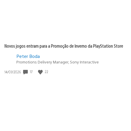
Novos jogos entram para a Promoção de Inverno da PlayStation Store
Peter Boda
Promotions Delivery Manager, Sony Interactive
17
22
Data
14/07/2026
de
publicação: