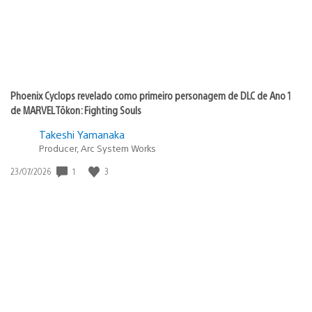
Phoenix Cyclops revelado como primeiro personagem de DLC de Ano 1
de MARVEL Tōkon: Fighting Souls
Takeshi Yamanaka
Producer, Arc System Works
1
3
Data
23/07/2026
de
publicação: