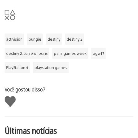
activision
bungie
destiny
destiny 2
destiny 2: curse of osiris
paris games week
pgw17
PlayStation 4
playstation games
Você gostou disso?
Curtir
Últimas notícias