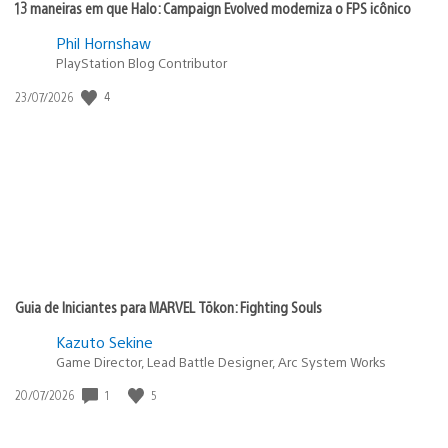
13 maneiras em que Halo: Campaign Evolved moderniza o FPS icônico
Phil Hornshaw
PlayStation Blog Contributor
4
Data
23/07/2026
de
publicação:
Guia de Iniciantes para MARVEL Tōkon: Fighting Souls
Kazuto Sekine
Game Director, Lead Battle Designer, Arc System Works
1
5
Data
20/07/2026
de
publicação: