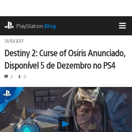
Ir
para
o
playstation.com
conteúdo
PlayStation
.Blog
MEN
31/10/2017
Destiny 2: Curse of Osiris Anunciado,
Disponível 5 de Dezembro no PS4
2
0
Reproduzir
Destiny