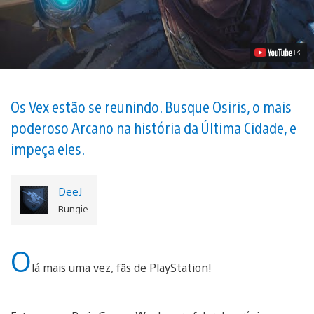
2:
Curse
of
Osiris
Anunciado,
Disponível
5
de
Dezembro
Os Vex estão se reunindo. Busque Osiris, o mais
no
poderoso Arcano na história da Última Cidade, e
PS4
Vídeo
impeça eles.
DeeJ
Bungie
O
lá mais uma vez, fãs de PlayStation!