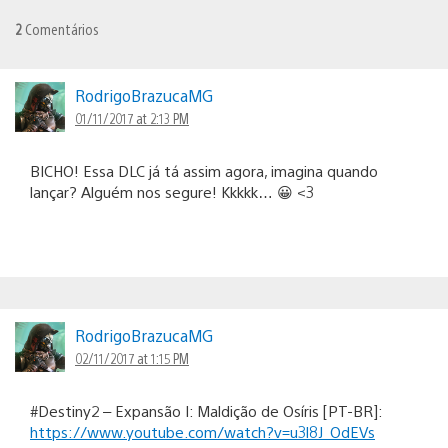
2
Comentários
RodrigoBrazucaMG
01/11/2017 at 2:13 PM
BICHO! Essa DLC já tá assim agora, imagina quando
lançar? Alguém nos segure! Kkkkk… 😀 <3
RodrigoBrazucaMG
02/11/2017 at 1:15 PM
#Destiny2 – Expansão I: Maldição de Osíris [PT-BR]:
https://www.youtube.com/watch?v=u3l8J_OdEVs