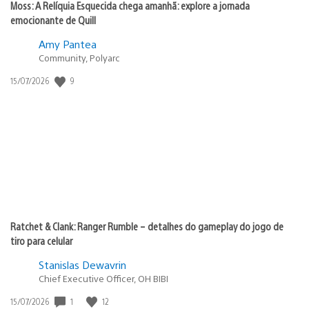
Moss: A Relíquia Esquecida chega amanhã: explore a jornada
emocionante de Quill
Amy Pantea
Community, Polyarc
9
Data
15/07/2026
de
publicação:
Ratchet & Clank: Ranger Rumble – detalhes do gameplay do jogo de
tiro para celular
Stanislas Dewavrin
Chief Executive Officer, OH BIBI
1
12
Data
15/07/2026