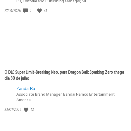
PR, Editorial and Publishing Manager, SIE
2
47
Data
27/07/2026
de
publicação:
O DLC Super Limit-Breaking Neo, para Dragon Ball: Sparking Zero chega
dia 30 de julho
Zanda Ra
Associate Brand Manager, Bandai Namco Entertainment
America
42
Data
23/07/2026
de
publicação: