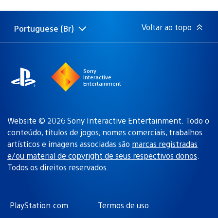
de
publicação:
Voltar ao topo
Portuguese (Br)
Selecione
Região
uma
atual:
região
Sony
Interactive
Entertainment
Website © 2026 Sony Interactive Entertainment. Todo o
conteúdo, títulos de jogos, nomes comerciais, trabalhos
artísticos e imagens associadas são
marcas registradas
e/ou material de copyright de seus respectivos donos
.
Todos os direitos reservados.
PlayStation.com
Termos de uso