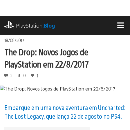
Ir
para
o
playstation.com
conteúdo
PlayStation
.Blog
MEN
18/08/2017
The Drop: Novos Jogos de
PlayStation em 22/8/2017
2
0
1
Embarque em uma nova aventura em Uncharted:
The Lost Legacy, que lança 22 de agosto no PS4.