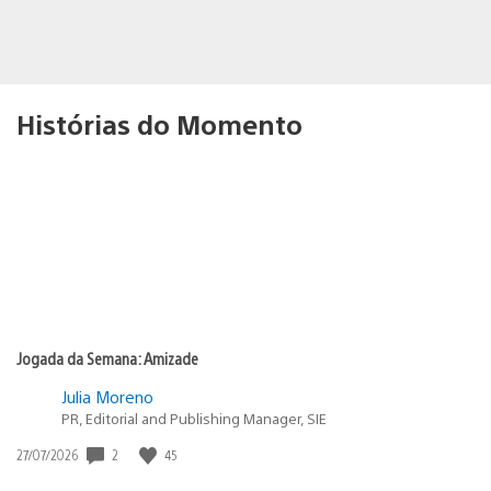
Histórias do Momento
Jogada da Semana: Amizade
Julia Moreno
PR, Editorial and Publishing Manager, SIE
2
45
Data
27/07/2026
de