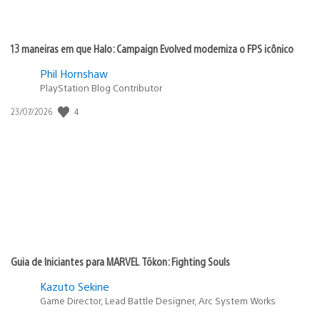
13 maneiras em que Halo: Campaign Evolved moderniza o FPS icônico
Phil Hornshaw
PlayStation Blog Contributor
4
Data
23/07/2026
de
publicação:
Guia de Iniciantes para MARVEL Tōkon: Fighting Souls
Kazuto Sekine
Game Director, Lead Battle Designer, Arc System Works