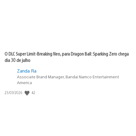
publicação:
O DLC Super Limit-Breaking Neo, para Dragon Ball: Sparking Zero chega
dia 30 de julho
Zanda Ra
Associate Brand Manager, Bandai Namco Entertainment
America
42
Data
23/07/2026
de
publicação: