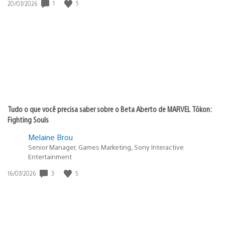
1
5
Data
20/07/2026
de
publicação:
Tudo o que você precisa saber sobre o Beta Aberto de MARVEL Tōkon:
Fighting Souls
Melaine Brou
Senior Manager, Games Marketing, Sony Interactive
Entertainment
3
5
Data
16/07/2026
de
publicação: