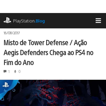
Ir
para
o
playstation.com
conteúdo
PlayStation
.Blog
MEN
16/08/2017
Misto de Tower Defense / Ação
Aegis Defenders Chega ao PS4 no
Fim do Ano
1
0