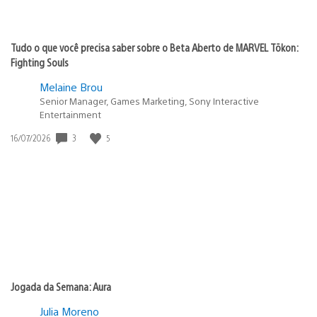
Tudo o que você precisa saber sobre o Beta Aberto de MARVEL Tōkon:
Fighting Souls
Melaine Brou
Senior Manager, Games Marketing, Sony Interactive
Entertainment
3
5
Data
16/07/2026
de
publicação:
Jogada da Semana: Aura
Julia Moreno