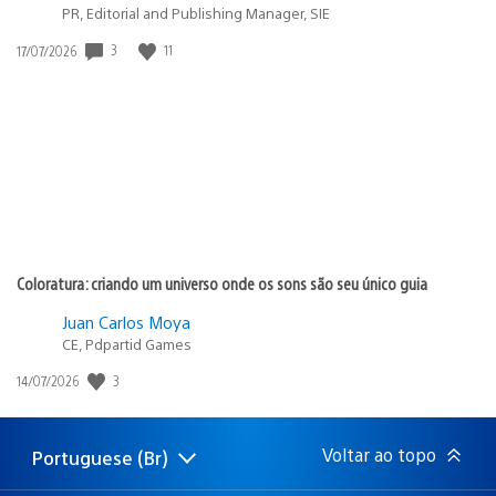
PR, Editorial and Publishing Manager, SIE
3
11
Data
17/07/2026
de
publicação:
Coloratura: criando um universo onde os sons são seu único guia
Juan Carlos Moya
CE, Pdpartid Games
3
Data
14/07/2026
de
publicação:
Voltar ao topo
Portuguese (Br)
Selecione
Região
uma
atual: