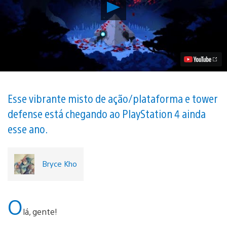
Reproduzir
Misto
de
Tower
Defense
/
Ação
Aegis
Defenders
Chega
ao
Esse vibrante misto de ação/plataforma e tower
PS4
defense está chegando ao PlayStation 4 ainda
no
Fim
esse ano.
do
Ano
Vídeo
Bryce Kho
O
lá, gente!