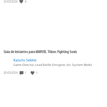
4
Data
23/07/2026
de
publicação:
Guia de Iniciantes para MARVEL Tōkon: Fighting Souls
Kazuto Sekine
Game Director, Lead Battle Designer, Arc System Works
1
5
Data
20/07/2026
de
publicação: