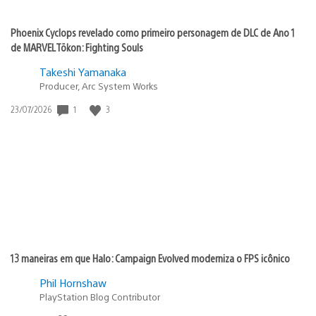
Phoenix Cyclops revelado como primeiro personagem de DLC de Ano 1
de MARVEL Tōkon: Fighting Souls
Takeshi Yamanaka
Producer, Arc System Works
1
3
Data
23/07/2026
de
publicação:
13 maneiras em que Halo: Campaign Evolved moderniza o FPS icônico
Phil Hornshaw
PlayStation Blog Contributor