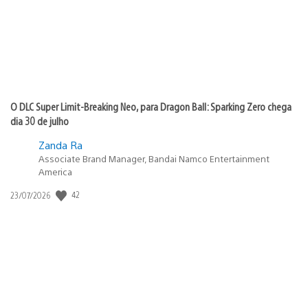
O DLC Super Limit-Breaking Neo, para Dragon Ball: Sparking Zero chega
dia 30 de julho
Zanda Ra
Associate Brand Manager, Bandai Namco Entertainment
America
42
Data
23/07/2026
de
publicação: