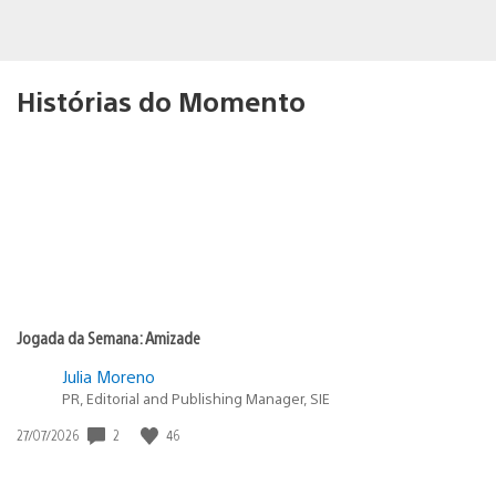
Histórias do Momento
Jogada da Semana: Amizade
Julia Moreno
PR, Editorial and Publishing Manager, SIE
2
46
Data
27/07/2026
de
publicação: