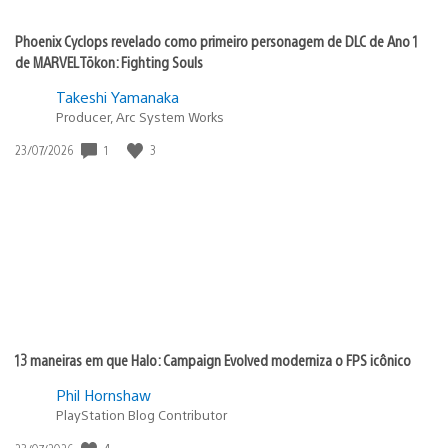
Phoenix Cyclops revelado como primeiro personagem de DLC de Ano 1
de MARVEL Tōkon: Fighting Souls
Takeshi Yamanaka
Producer, Arc System Works
1
3
Data
23/07/2026
de
publicação:
13 maneiras em que Halo: Campaign Evolved moderniza o FPS icônico
Phil Hornshaw
PlayStation Blog Contributor
4