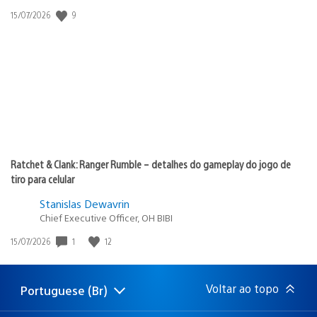
9
Data
15/07/2026
de
publicação:
Ratchet & Clank: Ranger Rumble – detalhes do gameplay do jogo de
tiro para celular
Stanislas Dewavrin
Chief Executive Officer, OH BIBI
1
12
Data
15/07/2026
de
publicação:
Voltar ao topo
Portuguese (Br)
Selecione
Região
uma
atual: