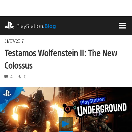
Ir
para
o
playstation.com
conteúdo
PlayStation
.Blog
MEN
31/07/2017
Testamos Wolfenstein II: The New
Colossus
4
0
Reproduzir
Testamos