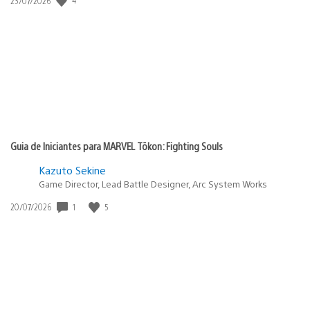
Data
23/07/2026
de
publicação:
Guia de Iniciantes para MARVEL Tōkon: Fighting Souls
Kazuto Sekine
Game Director, Lead Battle Designer, Arc System Works
1
5
Data
20/07/2026
de
publicação: