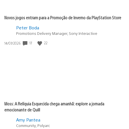
Novos jogos entram para a Promoção de Inverno da PlayStation Store
Peter Boda
Promotions Delivery Manager, Sony Interactive
17
22
Data
14/07/2026
de
publicação:
Moss: A Relíquia Esquecida chega amanhã: explore a jornada
emocionante de Quill
Amy Pantea
Community, Polyarc