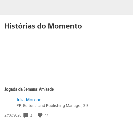
Histórias do Momento
Jogada da Semana: Amizade
Julia Moreno
PR, Editorial and Publishing Manager, SIE
2
47
Data
27/07/2026
de
publicação: