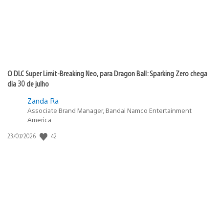
O DLC Super Limit-Breaking Neo, para Dragon Ball: Sparking Zero chega
dia 30 de julho
Zanda Ra
Associate Brand Manager, Bandai Namco Entertainment
America
42
Data
23/07/2026
de
publicação: