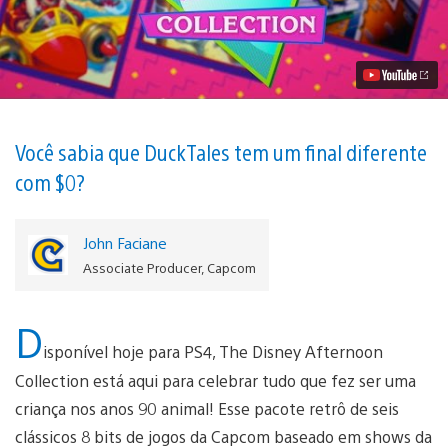
Truques
8-
bits
para
The
Disney
Afternoon
Collection
Vídeo
Você sabia que DuckTales tem um final diferente
com $0?
John Faciane
Associate Producer, Capcom
D
isponível hoje para PS4, The Disney Afternoon
Collection está aqui para celebrar tudo que fez ser uma
criança nos anos 90 animal! Esse pacote retrô de seis
clássicos 8 bits de jogos da Capcom baseado em shows da