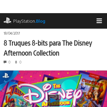
Ir
para
o
playstation.com
conteúdo
PlayStation
.Blog
MEN
18/04/2017
8 Truques 8-bits para The Disney
Afternoon Collection
0
0
Reproduzir
8