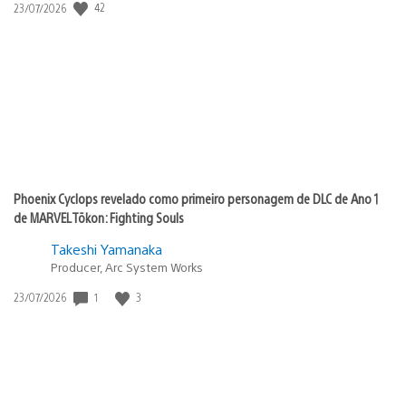
42
Data
23/07/2026
de
publicação:
Phoenix Cyclops revelado como primeiro personagem de DLC de Ano 1
de MARVEL Tōkon: Fighting Souls
Takeshi Yamanaka
Producer, Arc System Works
1
3
Data
23/07/2026
de
publicação: