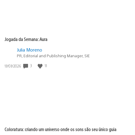
Jogada da Semana: Aura
Julia Moreno
PR, Editorial and Publishing Manager, SIE
3
11
Data
17/07/2026
de
publicação:
Coloratura: criando um universo onde os sons são seu único guia