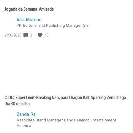
Jogada da Semana: Amizade
Julia Moreno
PR, Editorial and Publishing Manager, SIE
2
46
Data
27/07/2026
de
publicação:
O DLC Super Limit-Breaking Neo, para Dragon Ball: Sparking Zero chega
dia 30 de julho
Zanda Ra
Associate Brand Manager, Bandai Namco Entertainment
America