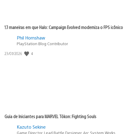
13 maneiras em que Halo: Campaign Evolved moderniza o FPS icônico
Phil Hornshaw
PlayStation Blog Contributor
4
Data
23/07/2026
de
publicação:
Guia de Iniciantes para MARVEL Tōkon: Fighting Souls
Kazuto Sekine
Game Director, Lead Battle Designer, Arc System Works