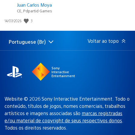
Juan Carlos Moya
CE, Pdpartid Games
3
Data
14/07/2026
de
publicação:
Voltar ao topo
Portuguese (Br)
Selecione
Região
uma
atual:
região
Sony
Interactive
Entertainment
Website © 2026 Sony Interactive Entertainment. Todo o
conteúdo, títulos de jogos, nomes comerciais, trabalhos
artísticos e imagens associadas são
marcas registradas
e/ou material de copyright de seus respectivos donos
.
Todos os direitos reservados.