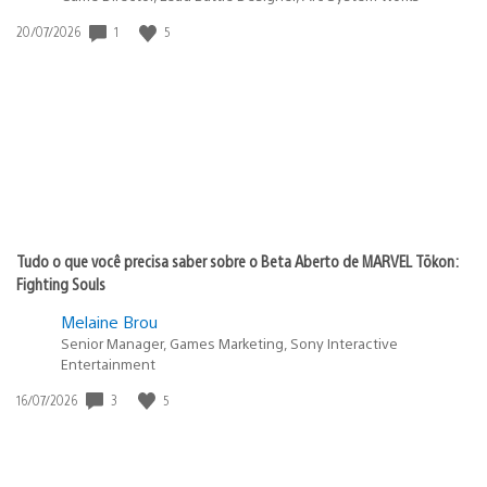
1
5
Data
20/07/2026
de
publicação:
Tudo o que você precisa saber sobre o Beta Aberto de MARVEL Tōkon:
Fighting Souls
Melaine Brou
Senior Manager, Games Marketing, Sony Interactive
Entertainment
3
5
Data
16/07/2026
de
publicação: