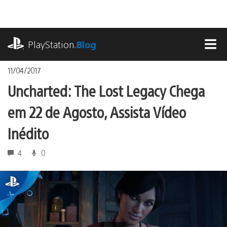
Ir
para
o
playstation.com
conteúdo
PlayStation
.Blog
MEN
11/04/2017
Uncharted: The Lost Legacy Chega
em 22 de Agosto, Assista Vídeo
Inédito
4
0