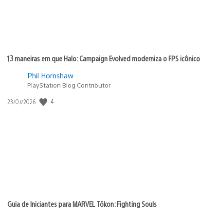
13 maneiras em que Halo: Campaign Evolved moderniza o FPS icônico
Phil Hornshaw
PlayStation Blog Contributor
4
Data
23/07/2026
de
publicação:
Guia de Iniciantes para MARVEL Tōkon: Fighting Souls