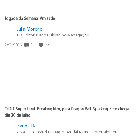
Jogada da Semana: Amizade
Julia Moreno
PR, Editorial and Publishing Manager, SIE
2
47
Data
27/07/2026
de
publicação:
O DLC Super Limit-Breaking Neo, para Dragon Ball: Sparking Zero chega
dia 30 de julho
Zanda Ra
Associate Brand Manager, Bandai Namco Entertainment