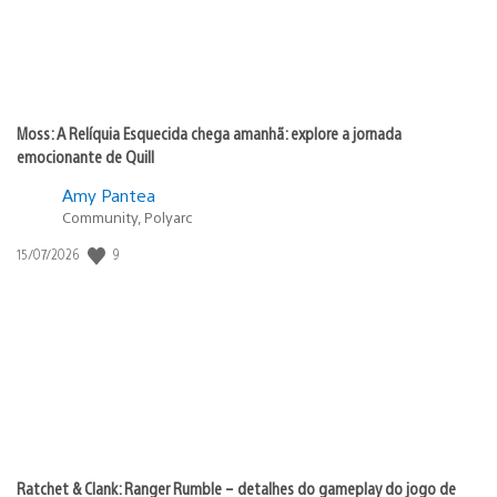
Moss: A Relíquia Esquecida chega amanhã: explore a jornada
emocionante de Quill
Amy Pantea
Community, Polyarc
9
Data
15/07/2026
de
publicação:
Ratchet & Clank: Ranger Rumble – detalhes do gameplay do jogo de