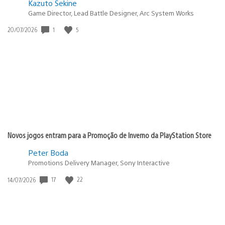
Kazuto Sekine
Game Director, Lead Battle Designer, Arc System Works
1
5
Data
20/07/2026
de
publicação:
Novos jogos entram para a Promoção de Inverno da PlayStation Store
Peter Boda
Promotions Delivery Manager, Sony Interactive
17
22
Data
14/07/2026
de
publicação: