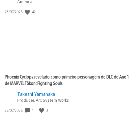
America
42
Data
23/07/2026
de
publicação:
Phoenix Cyclops revelado como primeiro personagem de DLC de Ano 1
de MARVEL Tōkon: Fighting Souls
Takeshi Yamanaka
Producer, Arc System Works
1
3
Data
23/07/2026
de
publicação: