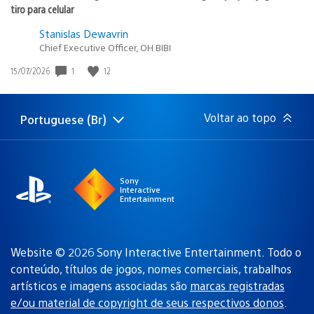
tiro para celular
Stanislas Dewavrin
Chief Executive Officer, OH BIBI
1
12
Data
15/07/2026
de
publicação:
Voltar ao topo
Portuguese (Br)
Selecione
Região
uma
atual:
região
Sony
Interactive
Entertainment
Website © 2026 Sony Interactive Entertainment. Todo o
conteúdo, títulos de jogos, nomes comerciais, trabalhos
artísticos e imagens associadas são
marcas registradas
e/ou material de copyright de seus respectivos donos
.