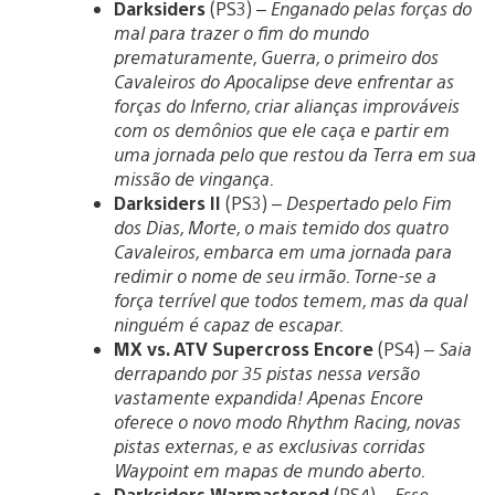
Darksiders
(PS3) –
Enganado pelas forças do
mal para trazer o fim do mundo
prematuramente, Guerra, o primeiro dos
Cavaleiros do Apocalipse deve enfrentar as
forças do Inferno, criar alianças improváveis
com os demônios que ele caça e partir em
uma jornada pelo que restou da Terra em sua
missão de vingança.
Darksiders II
(PS3) –
Despertado pelo Fim
dos Dias, Morte, o mais temido dos quatro
Cavaleiros, embarca em uma jornada para
redimir o nome de seu irmão. Torne-se a
força terrível que todos temem, mas da qual
ninguém é capaz de escapar.
MX vs. ATV Supercross Encore
(PS4) –
Saia
derrapando por 35 pistas nessa versão
vastamente expandida! Apenas Encore
oferece o novo modo Rhythm Racing, novas
pistas externas, e as exclusivas corridas
Waypoint em mapas de mundo aberto.
Darksiders Warmastered
(PS4) –
Esse