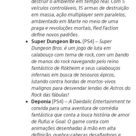
destruir o ambiente em tempo real. Com 5
veículos controláveis, 15 armas de destruição
em massa, ação multiplayer sem paralelos,
ambientado em Marte no meio de uma
praga e revoluções mortais, Red Faction
define novos padrões.
Super Dungeon Bros.
(PS4) –
Super
Dungeon Bros. é um jogo de luta em
calabouço com tema de rock, com um bando
de manos do rock navegando pelo reino
fantástico de Rökheim e seus calabouços
infernais em busca de tesouros épicos,
lutando contra hordas de mortos-vivos
malignos para desvendar lendas de Astros do
Rock das fábulas!
Deponia
(PS4) –
A Daedalic Entertainment te
convida para uma aventura de comédia
fantástica que conta a louca história de amor
de Rufus e Goal. O game conta com
animações desenhadas à mão em alta
definição, quebra-cabeças desafiadores e