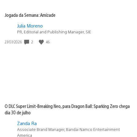
Jogada da Semana: Amizade
Julia Moreno
PR, Editorial and Publishing Manager, SIE
2
46
Data
27/07/2026
de
publicação:
O DLC Super Limit-Breaking Neo, para Dragon Ball: Sparking Zero chega
dia 30 de julho
Zanda Ra
Associate Brand Manager, Bandai Namco Entertainment
America