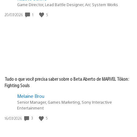
Game Director, Lead Battle Designer, Arc System Works
1
5
Data
20/07/2026
de
publicação:
Tudo o que você precisa saber sobre o Beta Aberto de MARVEL Tōkon:
Fighting Souls
Melaine Brou
Senior Manager, Games Marketing, Sony Interactive
Entertainment
3
5
Data
16/07/2026
de
publicação: