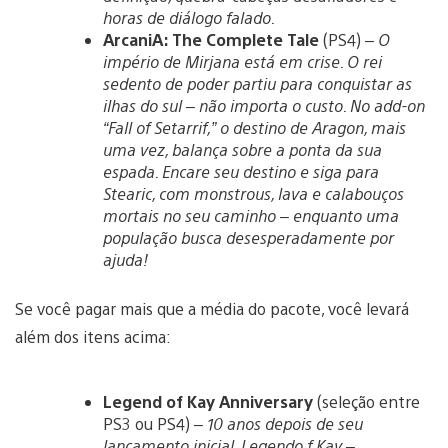
horas de diálogo falado.
ArcaniA: The Complete Tale
(PS4) –
O
império de Mirjana está em crise. O rei
sedento de poder partiu para conquistar as
ilhas do sul – não importa o custo. No add-on
“Fall of Setarrif,” o destino de Aragon, mais
uma vez, balança sobre a ponta da sua
espada. Encare seu destino e siga para
Stearic, com monstrous, lava e calabouços
mortais no seu caminho – enquanto uma
população busca desesperadamente por
ajuda!
Se você pagar mais que a média do pacote, você levará
além dos itens acima:
Legend of Kay Anniversary
(seleção entre
PS3 ou PS4) –
10 anos depois de seu
lançamento inicial, Legendo f Kay –