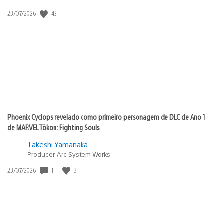
42
Data
23/07/2026
de
publicação:
Phoenix Cyclops revelado como primeiro personagem de DLC de Ano 1
de MARVEL Tōkon: Fighting Souls
Takeshi Yamanaka
Producer, Arc System Works
1
3
Data
23/07/2026
de
publicação: