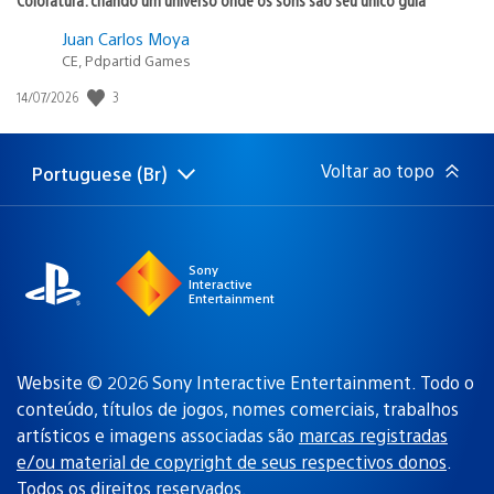
Juan Carlos Moya
CE, Pdpartid Games
3
Data
14/07/2026
de
publicação:
Voltar ao topo
Portuguese (Br)
Selecione
Região
uma
atual:
região
Sony
Interactive
Entertainment
Website © 2026 Sony Interactive Entertainment. Todo o
conteúdo, títulos de jogos, nomes comerciais, trabalhos
artísticos e imagens associadas são
marcas registradas
e/ou material de copyright de seus respectivos donos
.
Todos os direitos reservados.