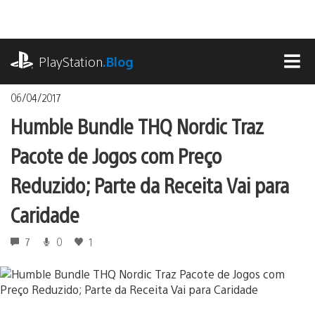
Ir
para
o
playstation.com
conteúdo
PlayStation
.Blog
MEN
06/04/2017
Humble Bundle THQ Nordic Traz
Pacote de Jogos com Preço
Reduzido; Parte da Receita Vai para
Caridade
7
0
1