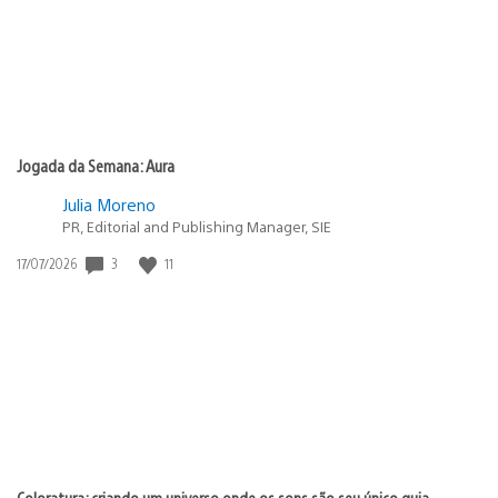
Jogada da Semana: Aura
Julia Moreno
PR, Editorial and Publishing Manager, SIE
3
11
Data
17/07/2026
de
publicação:
Coloratura: criando um universo onde os sons são seu único guia