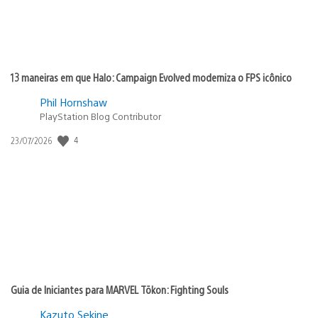
13 maneiras em que Halo: Campaign Evolved moderniza o FPS icônico
Phil Hornshaw
PlayStation Blog Contributor
4
Data
23/07/2026
de
publicação:
Guia de Iniciantes para MARVEL Tōkon: Fighting Souls
Kazuto Sekine