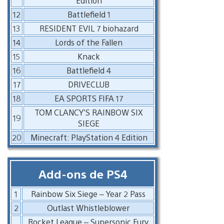
Edition
12
Battlefield 1
13
RESIDENT EVIL 7 biohazard
14
Lords of the Fallen
15
Knack
16
Battlefield 4
17
DRIVECLUB
18
EA SPORTS FIFA 17
TOM CLANCY’S RAINBOW SIX
19
SIEGE
20
Minecraft: PlayStation 4 Edition
Add-ons de PS4
1
Rainbow Six Siege – Year 2 Pass
2
Outlast Whistleblower
Rocket League – Supersonic Fury