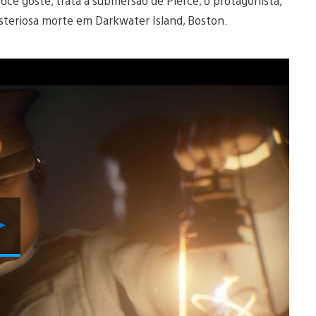
ocê goste, trata a submersão de Pierce, o protagonista,
steriosa morte em Darkwater Island, Boston.
Reproduzir
Vídeo