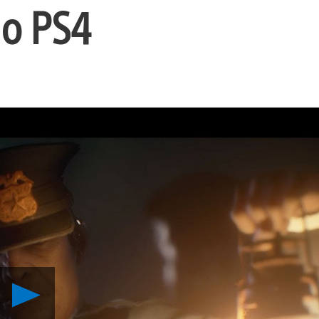
no PS4
Reproduzir
Call
of