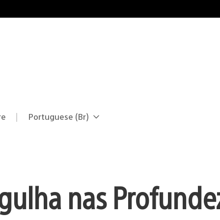
re
Portuguese (Br)
Selecione
Região
uma
atual:
região
rgulha nas Profunde