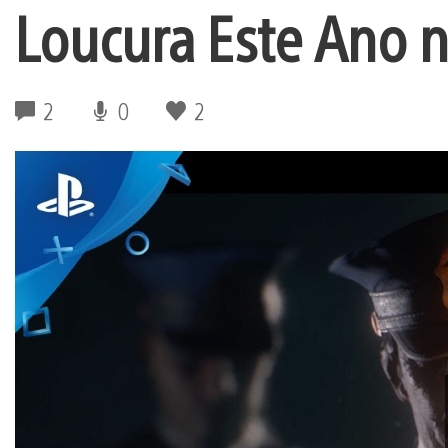
Loucura Este Ano 
2
0
2