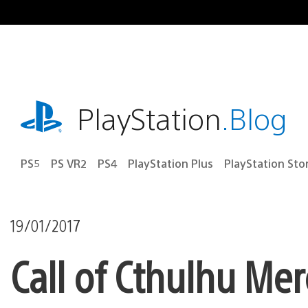
Ir
para
o
conteúdo
playstation.com
PlayStation
.Blog
PS5
PS VR2
PS4
PlayStation Plus
PlayStation Sto
19/01/2017
Call of Cthulhu Me