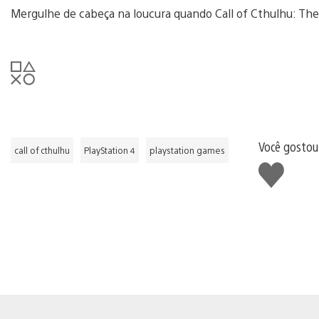
Mergulhe de cabeça na loucura quando Call of Cthulhu: The
Você gostou
call of cthulhu
PlayStation 4
playstation games
Curtir