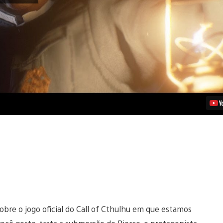
Cthulhu
Mergulha
nas
Profundezas
da
Loucura
Este
Ano
no
PS4
Vídeo
obre o jogo oficial do Call of Cthulhu em que estamos