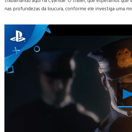
trabalhando aqui na Cyanide. O trailer, que esperamos que v
nas profundezas da loucura, conforme ele investiga uma mi