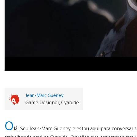
Jean-Marc Gueney
Game Designer, Cyanide
O
lá! Sou Jean-Marc Gueney, e estou aqui para conversar s