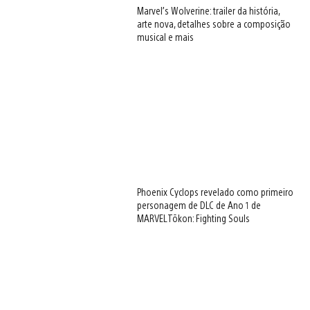
Marvel’s Wolverine: trailer da história,
arte nova, detalhes sobre a composição
musical e mais
Phoenix Cyclops revelado como primeiro
personagem de DLC de Ano 1 de
MARVEL Tōkon: Fighting Souls