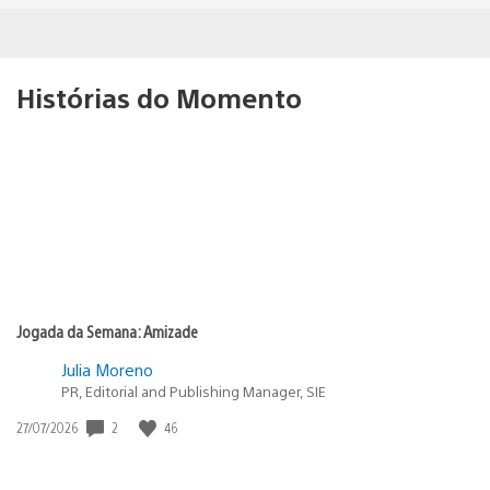
Histórias do Momento
Jogada da Semana: Amizade
Julia Moreno
PR, Editorial and Publishing Manager, SIE
2
46
Data
27/07/2026
de
publicação: