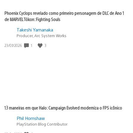
Phoenix Cyclops revelado como primeiro personagem de DLC de Ano 1
de MARVEL Tōkon: Fighting Souls
Takeshi Yamanaka
Producer, Arc System Works
1
3
Data
23/07/2026
de
publicação:
13 maneiras em que Halo: Campaign Evolved moderniza o FPS icônico
Phil Hornshaw
PlayStation Blog Contributor