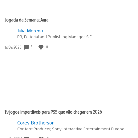
Jogada da Semana: Aura
Julia Moreno
PR, Editorial and Publishing Manager, SIE
3
11
Data
17/07/2026
de
publicação:
19 jogos imperdíveis para PS5 que vão chegar em 2026
Corey Brotherson
Content Producer, Sony Interactive Entertainment Europe