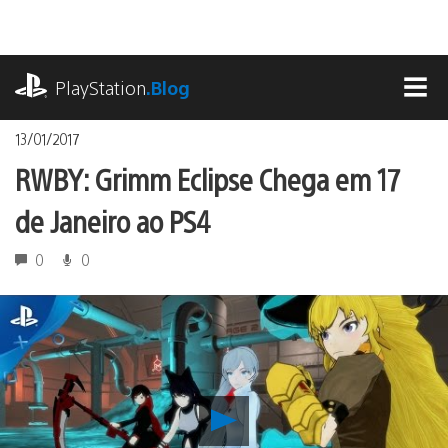
Ir
para
o
playstation.com
conteúdo
PlayStation
.Blog
MEN
13/01/2017
RWBY: Grimm Eclipse Chega em 17
de Janeiro ao PS4
0
0
Reproduzir
RWBY: