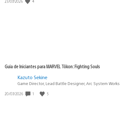
4
Data
23/07/2026
de
publicação:
Guia de Iniciantes para MARVEL Tōkon: Fighting Souls
Kazuto Sekine
Game Director, Lead Battle Designer, Arc System Works
1
5
Data
20/07/2026
de
publicação: