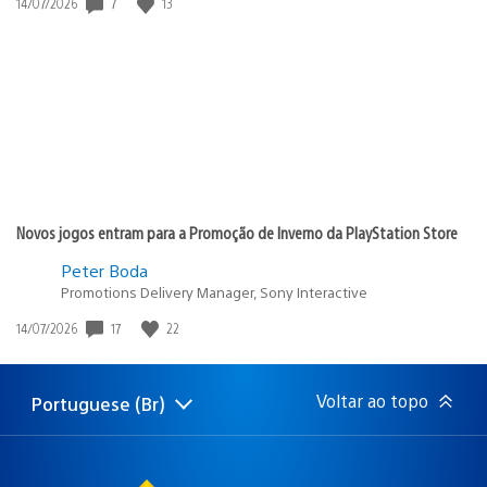
7
13
Data
14/07/2026
de
publicação:
Novos jogos entram para a Promoção de Inverno da PlayStation Store
Peter Boda
Promotions Delivery Manager, Sony Interactive
17
22
Data
14/07/2026
de
publicação:
Voltar ao topo
Portuguese (Br)
Selecione
Região
uma
atual:
região