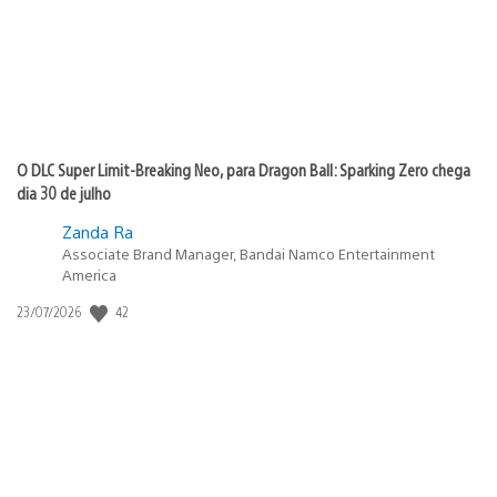
O DLC Super Limit-Breaking Neo, para Dragon Ball: Sparking Zero chega
dia 30 de julho
Zanda Ra
Associate Brand Manager, Bandai Namco Entertainment
America
42
Data
23/07/2026
de
publicação: