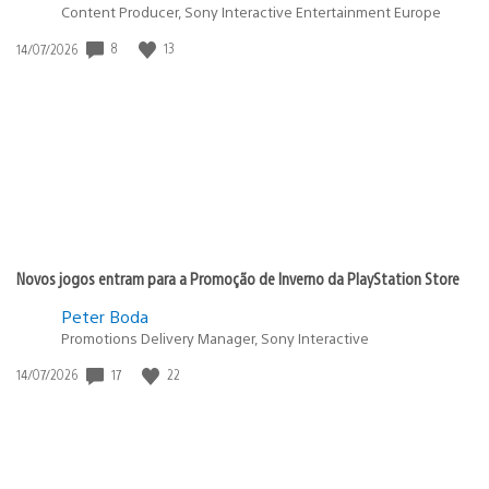
Content Producer, Sony Interactive Entertainment Europe
8
13
Data
14/07/2026
de
publicação:
Novos jogos entram para a Promoção de Inverno da PlayStation Store
Peter Boda
Promotions Delivery Manager, Sony Interactive
17
22
Data
14/07/2026
de
publicação: