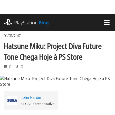
Ir
para
o
playstation.com
conteúdo
PlayStation
.Blog
MEN
10/01/2017
Hatsune Miku: Project Diva Future
Tone Chega Hoje à PS Store
0
0
John Hardin
SEGA Representative