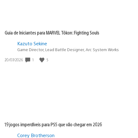
Guia de Iniciantes para MARVEL Tōkon: Fighting Souls
Kazuto Sekine
Game Director, Lead Battle Designer, Arc System Works
1
5
Data
20/07/2026
de
publicação:
19 jogos imperdíveis para PS5 que vão chegar em 2026
Corey Brotherson