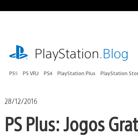
Ir
para
o
conteúdo
playstation.com
PlayStation
.Blog
PS5
PS VR2
PS4
PlayStation Plus
PlayStation Sto
28/12/2016
PS Plus: Jogos Grat