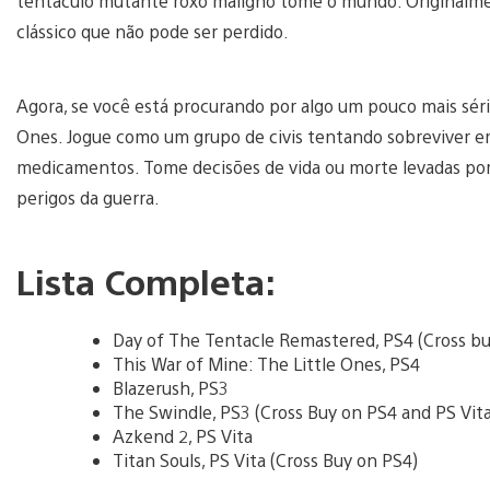
tentáculo mutante roxo maligno tome o mundo. Originalme
clássico que não pode ser perdido.
Agora, se você está procurando por algo um pouco mais sério
Ones. Jogue como um grupo de civis tentando sobreviver e
medicamentos. Tome decisões de vida ou morte levadas por
perigos da guerra.
Lista Completa:
Day of The Tentacle Remastered, PS4 (Cross bu
This War of Mine: The Little Ones, PS4
Blazerush, PS3
The Swindle, PS3 (Cross Buy on PS4 and PS Vita
Azkend 2, PS Vita
Titan Souls, PS Vita (Cross Buy on PS4)