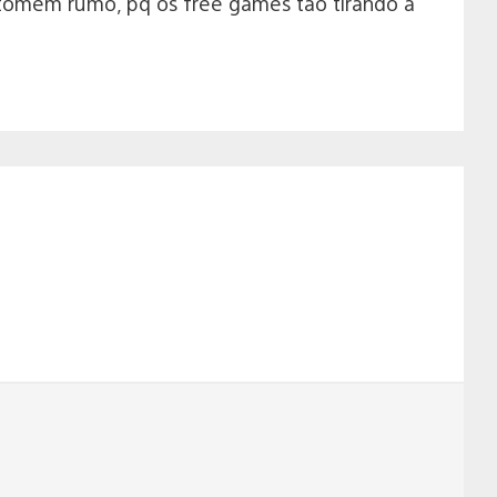
tomem rumo, pq os free games tão tirando a