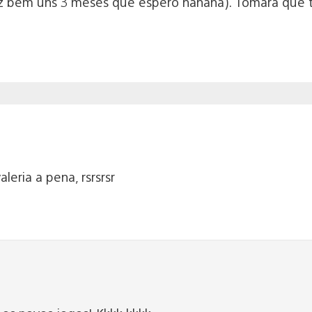
az bem uns 3 meses que espero hahaha). Tomara que 
leria a pena, rsrsrsr