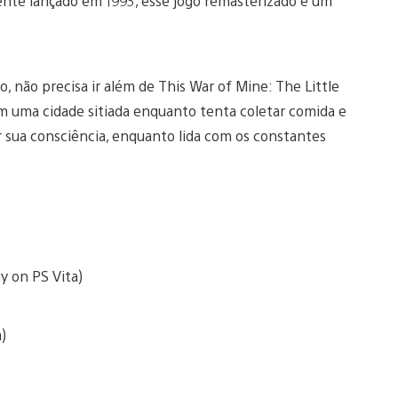
nte lançado em 1993, esse jogo remasterizado é um
, não precisa ir além de This War of Mine: The Little
m uma cidade sitiada enquanto tenta coletar comida e
 sua consciência, enquanto lida com os constantes
y on PS Vita)
)