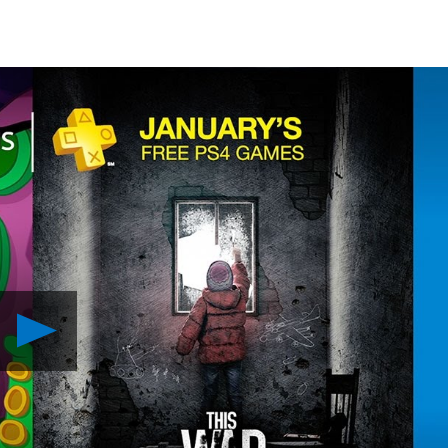
Reproduzir
PS
Plus:
Jogos
Gratuitos
para
Janeiro
de