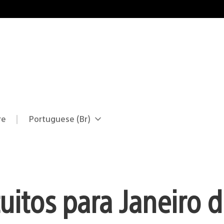
re
Portuguese (Br)
Selecione
Região
uma
atual:
região
uitos para Janeiro 