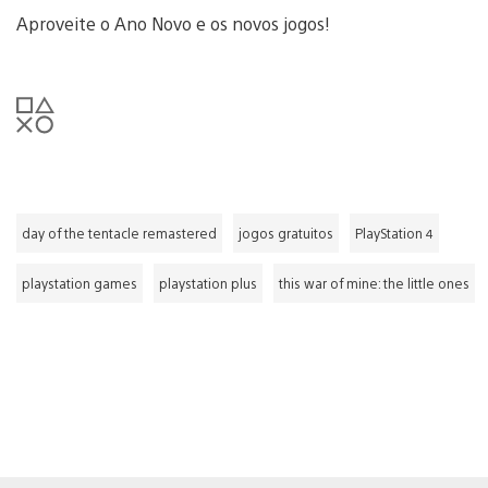
Aproveite o Ano Novo e os novos jogos!
day of the tentacle remastered
jogos gratuitos
PlayStation 4
playstation games
playstation plus
this war of mine: the little ones