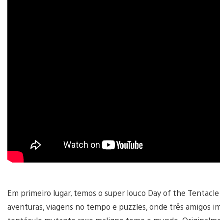
Em primeiro lugar, temos o super louco Day of the Tentacle
aventuras, viagens no tempo e puzzles, onde três amigos i