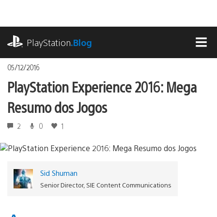
Ir
para
o
playstation.com
conteúdo
PlayStation
.Blog
MEN
05/12/2016
PlayStation Experience 2016: Mega
Resumo dos Jogos
2
0
1
Sid Shuman
Senior Director, SIE Content Communications