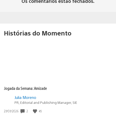
Os comentários estão fechados.
Histórias do Momento
Jogada da Semana: Amizade
Julia Moreno
PR, Editorial and Publishing Manager, SIE
2
45
Data
27/07/2026
de