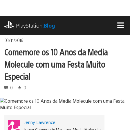
Ir
para
o
playstation.com
conteúdo
PlayStation
.Blog
MEN
03/11/2016
Comemore os 10 Anos da Media
Molecule com uma Festa Muito
Especial
0
0
Jenny Lawrence
Junior Community Manager, Media Molecule