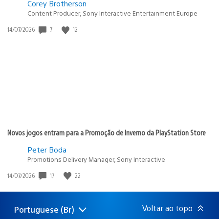
Corey Brotherson
Content Producer, Sony Interactive Entertainment Europe
7
12
Data
14/07/2026
de
publicação:
Novos jogos entram para a Promoção de Inverno da PlayStation Store
Peter Boda
Promotions Delivery Manager, Sony Interactive
17
22
Data
14/07/2026
de
publicação:
Voltar ao topo
Portuguese (Br)
Selecione
Região