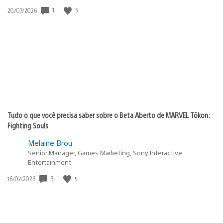
1
5
Data
20/07/2026
de
publicação:
Tudo o que você precisa saber sobre o Beta Aberto de MARVEL Tōkon:
Fighting Souls
Melaine Brou
Senior Manager, Games Marketing, Sony Interactive
Entertainment
3
5
Data
16/07/2026
de
publicação: