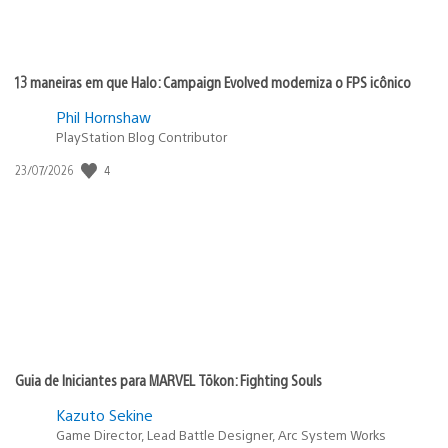
13 maneiras em que Halo: Campaign Evolved moderniza o FPS icônico
Phil Hornshaw
PlayStation Blog Contributor
4
Data
23/07/2026
de
publicação:
Guia de Iniciantes para MARVEL Tōkon: Fighting Souls
Kazuto Sekine
Game Director, Lead Battle Designer, Arc System Works