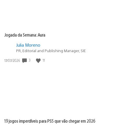
Jogada da Semana: Aura
Julia Moreno
PR, Editorial and Publishing Manager, SIE
3
11
Data
17/07/2026
de
publicação:
19 jogos imperdíveis para PS5 que vão chegar em 2026