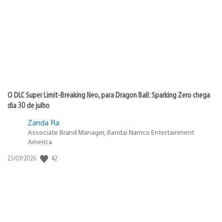
publicação:
O DLC Super Limit-Breaking Neo, para Dragon Ball: Sparking Zero chega
dia 30 de julho
Zanda Ra
Associate Brand Manager, Bandai Namco Entertainment
America
42
Data
23/07/2026
de
publicação: