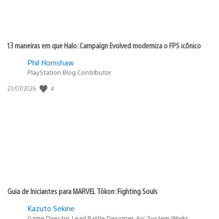
13 maneiras em que Halo: Campaign Evolved moderniza o FPS icônico
Phil Hornshaw
PlayStation Blog Contributor
4
Data
23/07/2026
de
publicação:
Guia de Iniciantes para MARVEL Tōkon: Fighting Souls
Kazuto Sekine
Game Director, Lead Battle Designer, Arc System Works