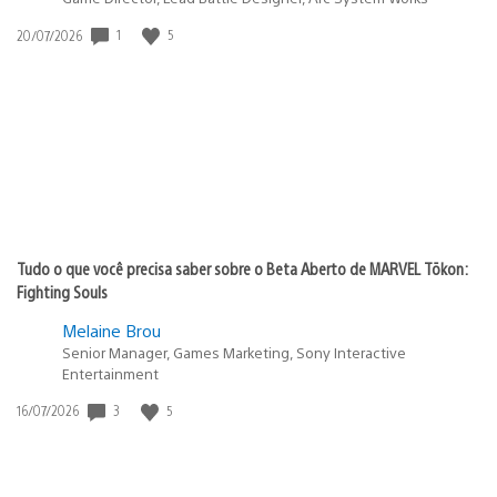
1
5
Data
20/07/2026
de
publicação:
Tudo o que você precisa saber sobre o Beta Aberto de MARVEL Tōkon:
Fighting Souls
Melaine Brou
Senior Manager, Games Marketing, Sony Interactive
Entertainment
3
5
Data
16/07/2026
de
publicação: