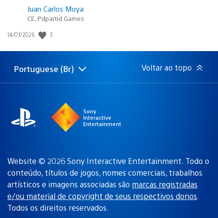
Juan Carlos Moya
CE, Pdpartid Games
3
Data
14/07/2026
de
publicação:
Voltar ao topo
Portuguese (Br)
Selecione
Região
uma
atual:
região
Sony
Interactive
Entertainment
Website © 2026 Sony Interactive Entertainment. Todo o
conteúdo, títulos de jogos, nomes comerciais, trabalhos
artísticos e imagens associadas são
marcas registradas
e/ou material de copyright de seus respectivos donos
.
Todos os direitos reservados.