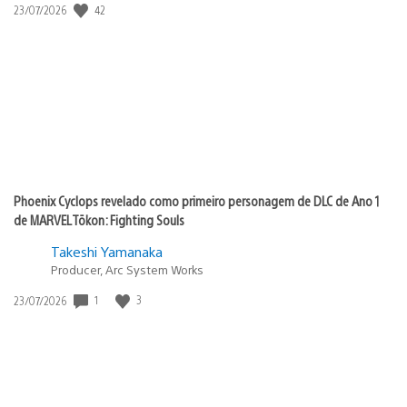
42
Data
23/07/2026
de
publicação:
Phoenix Cyclops revelado como primeiro personagem de DLC de Ano 1
de MARVEL Tōkon: Fighting Souls
Takeshi Yamanaka
Producer, Arc System Works
1
3
Data
23/07/2026
de
publicação: