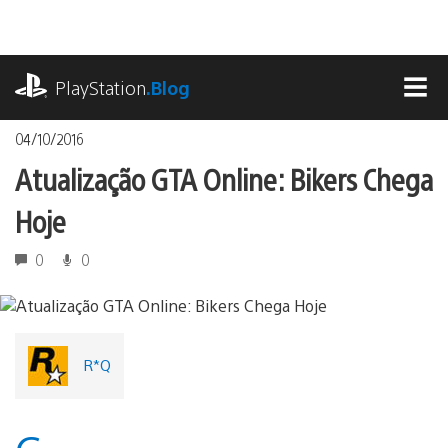
Ir
para
o
playstation.com
conteúdo
PlayStation
.Blog
MEN
04/10/2016
Atualização GTA Online: Bikers Chega
Hoje
0
0
R*Q