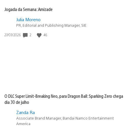
Jogada da Semana: Amizade
Julia Moreno
PR, Editorial and Publishing Manager, SIE
2
46
Data
27/07/2026
de
publicação:
O DLC Super Limit-Breaking Neo, para Dragon Ball: Sparking Zero chega
dia 30 de julho
Zanda Ra
Associate Brand Manager, Bandai Namco Entertainment
America