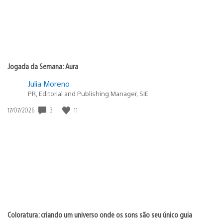
Jogada da Semana: Aura
Julia Moreno
PR, Editorial and Publishing Manager, SIE
3
11
Data
17/07/2026
de
publicação:
Coloratura: criando um universo onde os sons são seu único guia