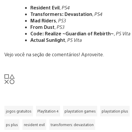
Resident Evil
,
PS4
Transformers: Devastation
,
PS4
Mad Riders
,
PS3
From Dust
,
PS3
Code: Realize ~Guardian of Rebirth~
,
PS Vita
Actual Sunlight
,
PS Vita
Vejo você na seção de comentários! Aproveite.
jogos gratuitos
PlayStation 4
playstation games
playstation plus
ps plus
resident evil
transformers: devastation