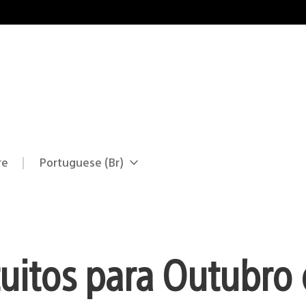
re
Portuguese (Br)
Selecione
Região
uma
atual:
região
tuitos para Outubro