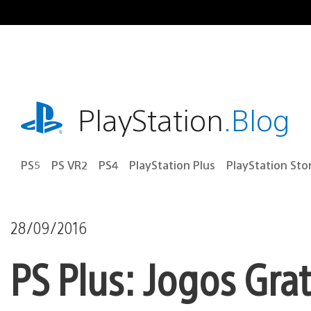
Ir
para
o
conteúdo
playstation.com
PlayStation
.Blog
PS5
PS VR2
PS4
PlayStation Plus
PlayStation Sto
28/09/2016
PS Plus: Jogos Gra