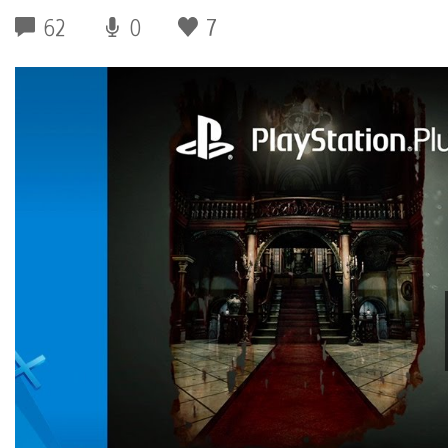
62
0
7