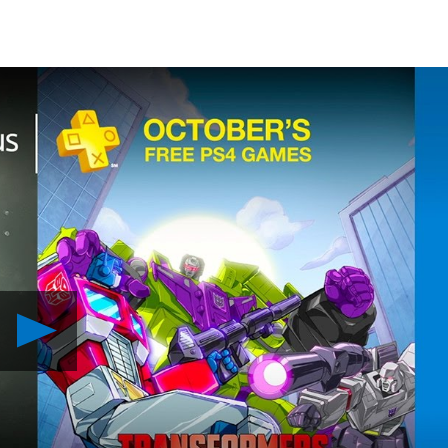
Reproduzir
PS
Plus:
Jogos
Gratuitos
para
Outubro
de