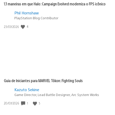
13 maneiras em que Halo: Campaign Evolved moderniza o FPS icônico
Phil Hornshaw
PlayStation Blog Contributor
Data
4
23/07/2026
de
publicação:
Guia de Iniciantes para MARVEL Tōkon: Fighting Souls
Kazuto Sekine
Game Director, Lead Battle Designer, Arc System Works
Data
1
5
20/07/2026
de
publicação: