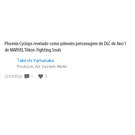
Phoenix Cyclops revelado como primeiro personagem de DLC de Ano 1
de MARVEL Tōkon: Fighting Souls
Takeshi Yamanaka
Producer, Arc System Works
Data
1
3
23/07/2026
de
publicação: