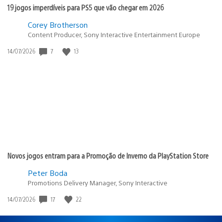
19 jogos imperdíveis para PS5 que vão chegar em 2026
Corey Brotherson
Content Producer, Sony Interactive Entertainment Europe
Data
7
13
14/07/2026
de
publicação:
Novos jogos entram para a Promoção de Inverno da PlayStation Store
Peter Boda
Promotions Delivery Manager, Sony Interactive
Data
17
22
14/07/2026
de
publicação: