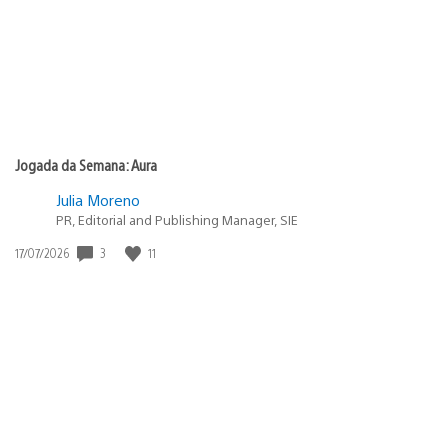
Jogada da Semana: Aura
Julia Moreno
PR, Editorial and Publishing Manager, SIE
Data
3
11
17/07/2026
de
publicação: