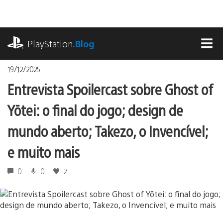
Ir
para
o
playstation.com
conteúdo
PlayStation
.Blog
MEN
19/12/2025
Entrevista Spoilercast sobre Ghost of
Yōtei: o final do jogo; design de
mundo aberto; Takezo, o Invencível;
e muito mais
0
0
2