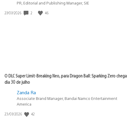
PR, Editorial and Publishing Manager, SIE
Data
2
46
27/07/2026
de
publicação:
O DLC Super Limit-Breaking Neo, para Dragon Ball: Sparking Zero chega
dia 30 de julho
Zanda Ra
Associate Brand Manager, Bandai Namco Entertainment
America
Data
42
23/07/2026
de
publicação: