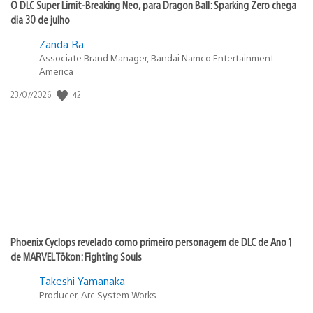
O DLC Super Limit-Breaking Neo, para Dragon Ball: Sparking Zero chega
dia 30 de julho
Zanda Ra
Associate Brand Manager, Bandai Namco Entertainment
America
42
Data
23/07/2026
de
publicação:
Phoenix Cyclops revelado como primeiro personagem de DLC de Ano 1
de MARVEL Tōkon: Fighting Souls
Takeshi Yamanaka
Producer, Arc System Works