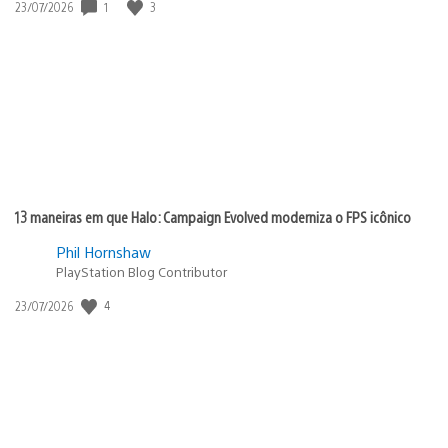
1
3
Data
23/07/2026
de
publicação:
13 maneiras em que Halo: Campaign Evolved moderniza o FPS icônico
Phil Hornshaw
PlayStation Blog Contributor
4
Data
23/07/2026
de
publicação: