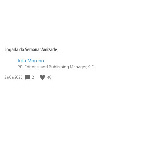
Jogada da Semana: Amizade
Julia Moreno
PR, Editorial and Publishing Manager, SIE
2
46
Data
27/07/2026
de
publicação: