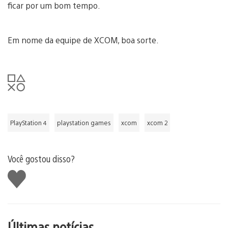
ficar por um bom tempo.
Em nome da equipe de XCOM, boa sorte.
PlayStation 4
playstation games
xcom
xcom 2
Você gostou disso?
Curtir
Últimas notícias