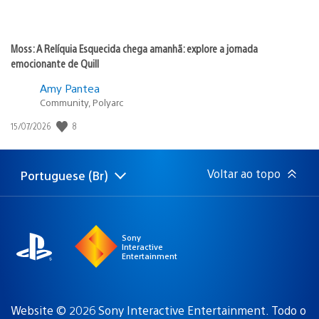
Moss: A Relíquia Esquecida chega amanhã: explore a jornada
emocionante de Quill
Amy Pantea
Community, Polyarc
8
Data
15/07/2026
de
publicação:
Voltar ao topo
Portuguese (Br)
Selecione
Região
uma
atual:
região
Sony
Interactive
Entertainment
Website © 2026 Sony Interactive Entertainment. Todo o