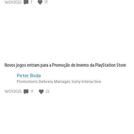
7
13
Data
14/07/2026
de
publicação:
Novos jogos entram para a Promoção de Inverno da PlayStation Store
Peter Boda
Promotions Delivery Manager, Sony Interactive
17
22
Data
14/07/2026
de
publicação: