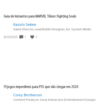
Guia de Iniciantes para MARVEL Tōkon: Fighting Souls
Kazuto Sekine
Game Director, Lead Battle Designer, Arc System Works
1
5
Data
20/07/2026
de
publicação:
19 jogos imperdíveis para PS5 que vão chegar em 2026
Corey Brotherson
Content Producer, Sony Interactive Entertainment Europe