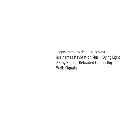
Jogos mensais de agosto para
assinantes PlayStation Plus – Dying Light
2 Stay Human: Reloaded Edition, Big
Walk, Signalis