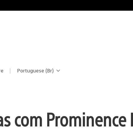
re
Portuguese (Br)
Selecione
Região
uma
atual:
região
as com Prominence 