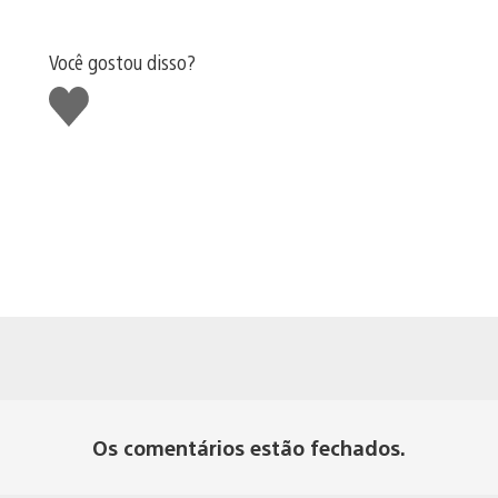
Você gostou disso?
Curtir
Os comentários estão fechados.