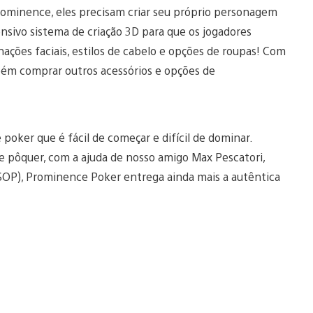
rominence, eles precisam criar seu próprio personagem
ivo sistema de criação 3D para que os jogadores
ações faciais, estilos de cabelo e opções de roupas! Com
ém comprar outros acessórios e opções de
ker que é fácil de começar e difícil de dominar.
e pôquer, com a ajuda de nosso amigo Max Pescatori,
SOP), Prominence Poker entrega ainda mais a autêntica