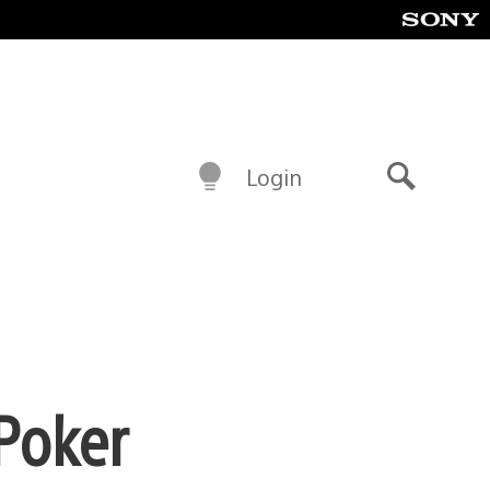
Login
Buscar
Poker