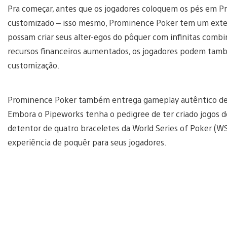
Pra começar, antes que os jogadores coloquem os pés em P
customizado – isso mesmo, Prominence Poker tem um extens
possam criar seus alter-egos do pôquer com infinitas combin
recursos financeiros aumentados, os jogadores podem tamb
customização.
Prominence Poker também entrega gameplay autêntico de po
Embora o Pipeworks tenha o pedigree de ter criado jogos d
detentor de quatro braceletes da World Series of Poker (W
experiência de poquêr para seus jogadores.