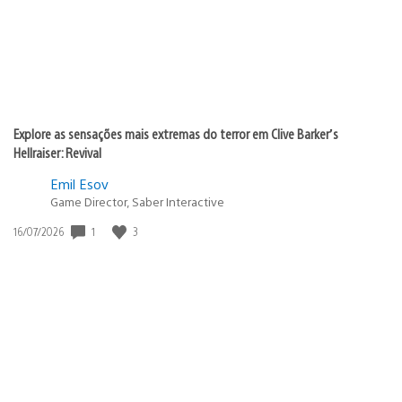
Explore as sensações mais extremas do terror em Clive Barker’s
Hellraiser: Revival
Emil Esov
Game Director, Saber Interactive
1
3
Data
16/07/2026
de
publicação: