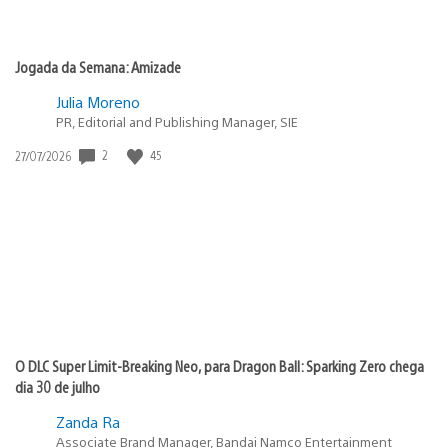
Jogada da Semana: Amizade
Julia Moreno
PR, Editorial and Publishing Manager, SIE
2
45
Data
27/07/2026
de
publicação:
O DLC Super Limit-Breaking Neo, para Dragon Ball: Sparking Zero chega
dia 30 de julho
Zanda Ra
Associate Brand Manager, Bandai Namco Entertainment