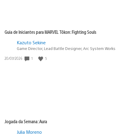
Guia de Iniciantes para MARVEL Tōkon: Fighting Souls
Kazuto Sekine
Game Director, Lead Battle Designer, Arc System Works
1
5
Data
20/07/2026
de
publicação:
Jogada da Semana: Aura
Julia Moreno