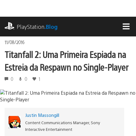
Ir
para
o
playstation.com
conteúdo
PlayStation
.Blog
MEN
11/08/2016
Titanfall 2: Uma Primeira Espiada na
Estreia da Respawn no Single-Player
0
0
1
Justin Massongill
Content Communications Manager, Sony
Interactive Entertainment