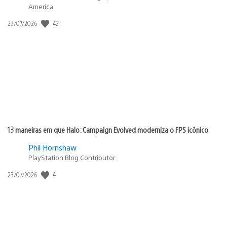
America
42
Data
23/07/2026
de
publicação:
13 maneiras em que Halo: Campaign Evolved moderniza o FPS icônico
Phil Hornshaw
PlayStation Blog Contributor
4
Data
23/07/2026
de
publicação: