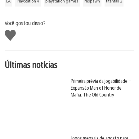
EA
PlayStation 4
playstation games
respawn
titanfall 2
Você gostou disso?
Curtir
Últimas notícias
Primeira prévia da jogabilidade –
Expansão Man of Honor de
Mafia: The Old Country
Jogos mensais de agosto para