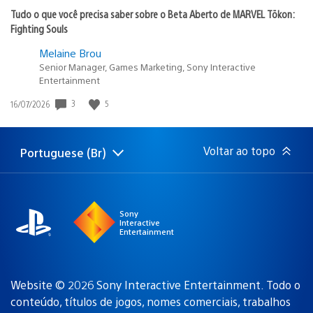
Tudo o que você precisa saber sobre o Beta Aberto de MARVEL Tōkon:
Fighting Souls
Melaine Brou
Senior Manager, Games Marketing, Sony Interactive
Entertainment
3
5
Data
16/07/2026
de
publicação:
Voltar ao topo
Portuguese (Br)
Selecione
Região
uma
atual:
região
Sony
Interactive
Entertainment
Website © 2026 Sony Interactive Entertainment. Todo o
conteúdo, títulos de jogos, nomes comerciais, trabalhos