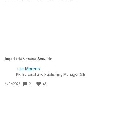
Jogada da Semana: Amizade
Julia Moreno
PR, Editorial and Publishing Manager, SIE
2
46
Data
27/07/2026
de
publicação: