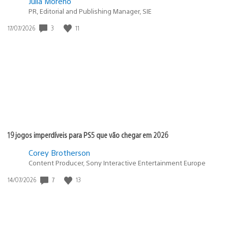
Julia Moreno
PR, Editorial and Publishing Manager, SIE
3
11
Data
17/07/2026
de
publicação:
19 jogos imperdíveis para PS5 que vão chegar em 2026
Corey Brotherson
Content Producer, Sony Interactive Entertainment Europe
7
13
Data
14/07/2026
de
publicação: