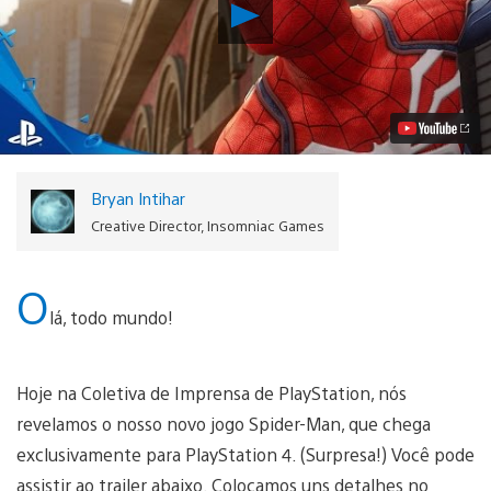
Reproduzir
Spider-
Man,
Novo
Exclusivo
de
PS4
da
Insomniac
Revelado,
Bryan Intihar
Veja
Primeiro
Creative Director, Insomniac Games
Trailer
Vídeo
O
lá, todo mundo!
Hoje na Coletiva de Imprensa de PlayStation, nós
revelamos o nosso novo jogo Spider-Man, que chega
exclusivamente para PlayStation 4. (Surpresa!) Você pode
assistir ao trailer abaixo. Colocamos uns detalhes no