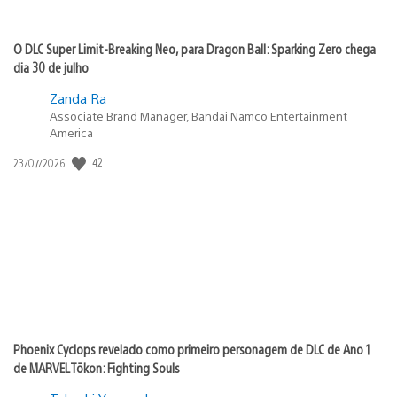
O DLC Super Limit-Breaking Neo, para Dragon Ball: Sparking Zero chega
dia 30 de julho
Zanda Ra
Associate Brand Manager, Bandai Namco Entertainment
America
42
Data
23/07/2026
de
publicação:
Phoenix Cyclops revelado como primeiro personagem de DLC de Ano 1
de MARVEL Tōkon: Fighting Souls