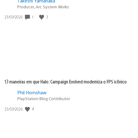
Takeshi Yamanaka
Producer, Arc System Works
1
3
Data
23/07/2026
de
publicação:
13 maneiras em que Halo: Campaign Evolved moderniza o FPS icônico
Phil Hornshaw
PlayStation Blog Contributor
4
Data
23/07/2026
de
publicação: