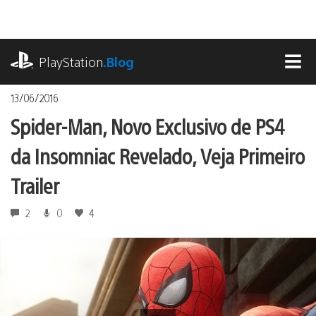
Ir
para
o
playstation.com
conteúdo
PlayStation
.Blog
MEN
13/06/2016
Spider-Man, Novo Exclusivo de PS4
da Insomniac Revelado, Veja Primeiro
Trailer
2
0
4