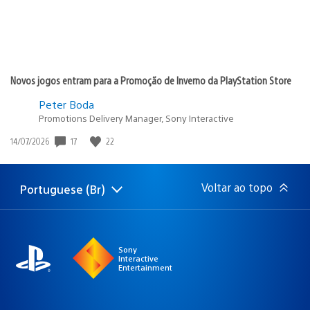
Novos jogos entram para a Promoção de Inverno da PlayStation Store
Peter Boda
Promotions Delivery Manager, Sony Interactive
17
22
Data
14/07/2026
de
publicação:
Voltar ao topo
Portuguese (Br)
Selecione
Região
uma
atual:
região
Sony
Interactive
Entertainment