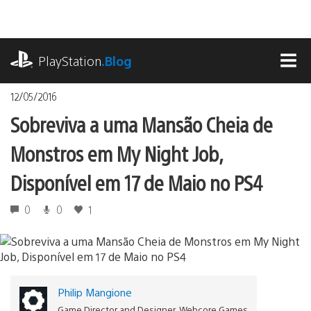
Ir
para
o
playstation.com
conteúdo
PlayStation
.Blog
MEN
12/05/2016
Sobreviva a uma Mansão Cheia de
Monstros em My Night Job,
Disponível em 17 de Maio no PS4
0
0
1
Philip Mangione
Game Director and Designer, Webcore Games