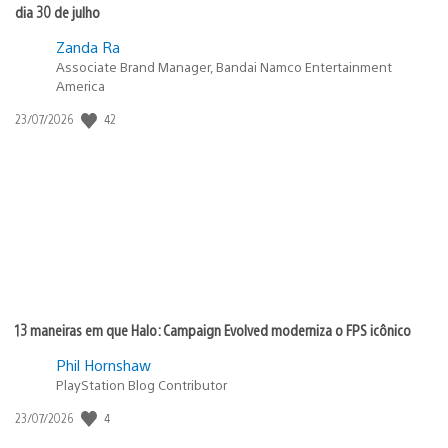
dia 30 de julho
Zanda Ra
Associate Brand Manager, Bandai Namco Entertainment
America
42
Data
23/07/2026
de
publicação:
13 maneiras em que Halo: Campaign Evolved moderniza o FPS icônico
Phil Hornshaw
PlayStation Blog Contributor
4
Data
23/07/2026
de