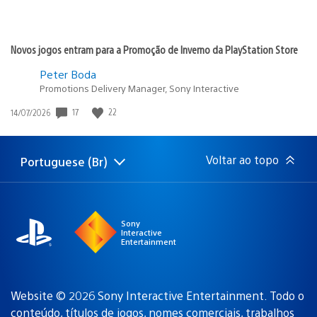
Novos jogos entram para a Promoção de Inverno da PlayStation Store
Peter Boda
Promotions Delivery Manager, Sony Interactive
17
22
Data
14/07/2026
de
publicação:
Voltar ao topo
Portuguese (Br)
Selecione
Região
uma
atual:
região
Sony
Interactive
Entertainment
Website © 2026 Sony Interactive Entertainment. Todo o
conteúdo, títulos de jogos, nomes comerciais, trabalhos