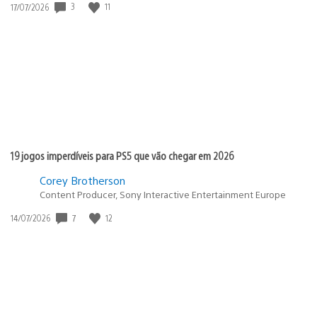
3
11
Data
17/07/2026
de
publicação:
19 jogos imperdíveis para PS5 que vão chegar em 2026
Corey Brotherson
Content Producer, Sony Interactive Entertainment Europe
7
12
Data
14/07/2026
de
publicação: