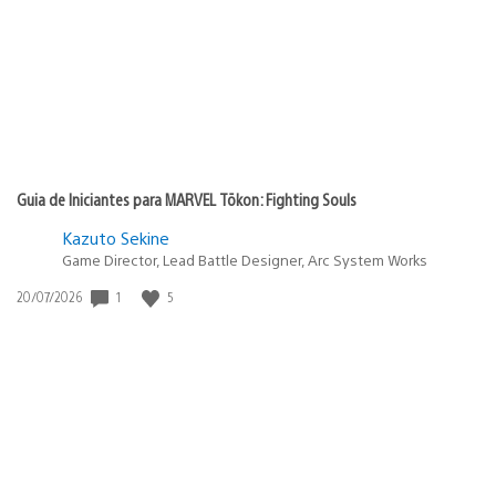
publicação:
Guia de Iniciantes para MARVEL Tōkon: Fighting Souls
Kazuto Sekine
Game Director, Lead Battle Designer, Arc System Works
1
5
Data
20/07/2026
de
publicação: