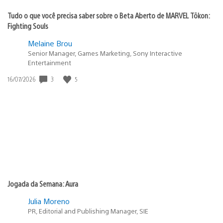
Tudo o que você precisa saber sobre o Beta Aberto de MARVEL Tōkon:
Fighting Souls
Melaine Brou
Senior Manager, Games Marketing, Sony Interactive
Entertainment
3
5
Data
16/07/2026
de
publicação:
Jogada da Semana: Aura
Julia Moreno
PR, Editorial and Publishing Manager, SIE