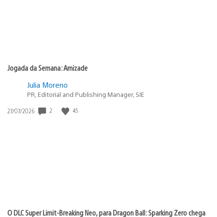
Jogada da Semana: Amizade
Julia Moreno
PR, Editorial and Publishing Manager, SIE
2
45
Data
27/07/2026
de
publicação:
O DLC Super Limit-Breaking Neo, para Dragon Ball: Sparking Zero chega