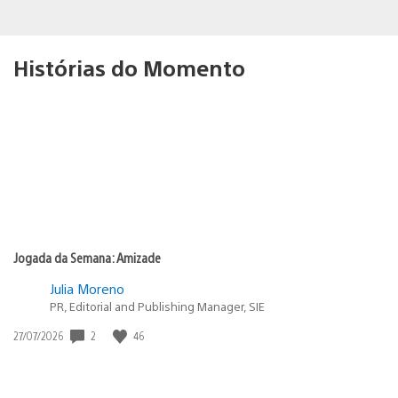
Histórias do Momento
Jogada da Semana: Amizade
Julia Moreno
PR, Editorial and Publishing Manager, SIE
2
46
Data
27/07/2026
de
publicação: