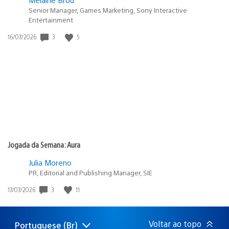
Senior Manager, Games Marketing, Sony Interactive
Entertainment
3
5
Data
16/07/2026
de
publicação:
Jogada da Semana: Aura
Julia Moreno
PR, Editorial and Publishing Manager, SIE
3
11
Data
17/07/2026
de
publicação:
Voltar ao topo
Portuguese (Br)