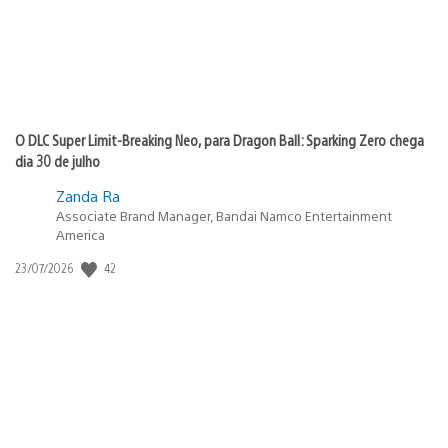
O DLC Super Limit-Breaking Neo, para Dragon Ball: Sparking Zero chega
dia 30 de julho
Zanda Ra
Associate Brand Manager, Bandai Namco Entertainment
America
42
Data
23/07/2026
de
publicação: