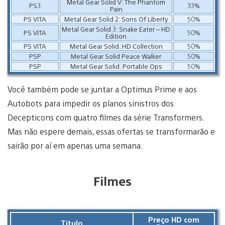
Metal Gear Solid V: The Phantom
PS3
33%
Pain
PS VITA
Metal Gear Solid 2: Sons Of Liberty
50%
Metal Gear Solid 3: Snake Eater – HD
PS VITA
50%
Edition
PS VITA
Metal Gear Solid: HD Collection
50%
PSP
Metal Gear Solid Peace Walker
50%
PSP
Metal Gear Solid: Portable Ops
50%
Você também pode se juntar a Optimus Prime e aos
Autobots para impedir os planos sinistros dos
Decepticons com quatro filmes da série Transformers.
Mas não espere demais, essas ofertas se transformarão e
sairão por aí em apenas uma semana.
Filmes
Preço HD com
Título