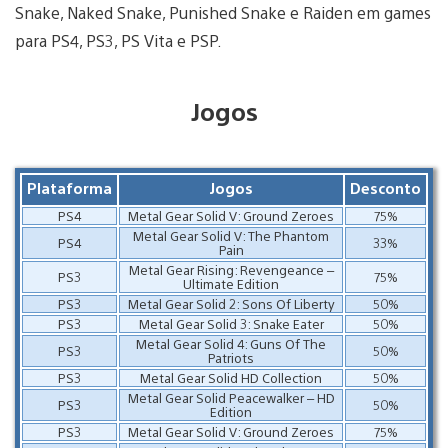
Snake, Naked Snake, Punished Snake e Raiden em games
para PS4, PS3, PS Vita e PSP.
Jogos
Plataforma
Jogos
Desconto
PS4
Metal Gear Solid V: Ground Zeroes
75%
Metal Gear Solid V: The Phantom
PS4
33%
Pain
Metal Gear Rising: Revengeance –
PS3
75%
Ultimate Edition
PS3
Metal Gear Solid 2: Sons Of Liberty
50%
PS3
Metal Gear Solid 3: Snake Eater
50%
Metal Gear Solid 4: Guns Of The
PS3
50%
Patriots
PS3
Metal Gear Solid HD Collection
50%
Metal Gear Solid Peacewalker – HD
PS3
50%
Edition
PS3
Metal Gear Solid V: Ground Zeroes
75%