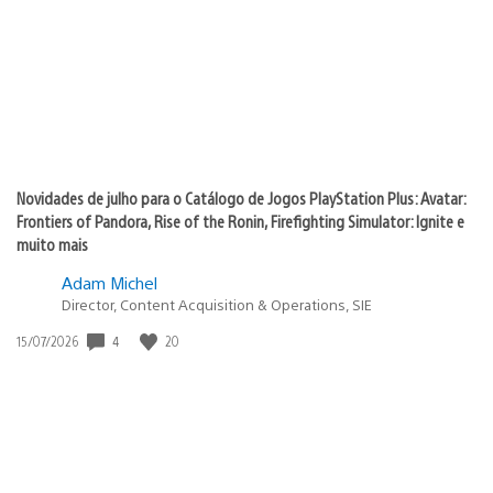
publicação:
Novidades de julho para o Catálogo de Jogos PlayStation Plus: Avatar:
Frontiers of Pandora, Rise of the Ronin, Firefighting Simulator: Ignite e
muito mais
Adam Michel
Director, Content Acquisition & Operations, SIE
4
20
Data
15/07/2026
de
publicação: