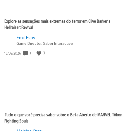
Explore as sensações mais extremas do terror em Clive Barker’s
Hellraiser: Revival
Emil Esov
Game Director, Saber Interactive
1
3
Data
16/07/2026
de
publicação:
Tudo o que você precisa saber sobre o Beta Aberto de MARVEL Tōkon:
Fighting Souls
Melaine Brou