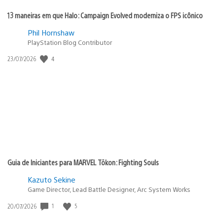
13 maneiras em que Halo: Campaign Evolved moderniza o FPS icônico
Phil Hornshaw
PlayStation Blog Contributor
4
Data
23/07/2026
de
publicação:
Guia de Iniciantes para MARVEL Tōkon: Fighting Souls
Kazuto Sekine
Game Director, Lead Battle Designer, Arc System Works
1
5
Data
20/07/2026
de