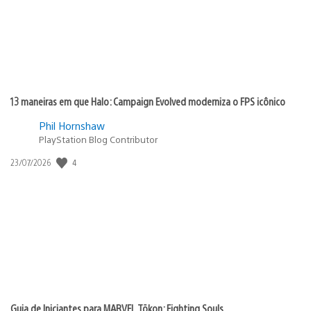
13 maneiras em que Halo: Campaign Evolved moderniza o FPS icônico
Phil Hornshaw
PlayStation Blog Contributor
4
Data
23/07/2026
de
publicação:
Guia de Iniciantes para MARVEL Tōkon: Fighting Souls