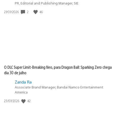
PR, Editorial and Publishing Manager, SIE
2
46
Data
27/07/2026
de
publicação:
O DLC Super Limit-Breaking Neo, para Dragon Ball: Sparking Zero chega
dia 30 de julho
Zanda Ra
Associate Brand Manager, Bandai Namco Entertainment
America
42
Data
23/07/2026
de
publicação: