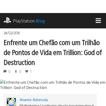
Ir
para
o
playstation.com
conteúdo
PlayStation
.Blog
MEN
24/02/2016
Enfrente um Chefão com um Trilhão
de Pontos de Vida em Trillion: God of
Destruction
0
0
1
Arianne Advincula
PR/Marketing Coordinator, Idea Factory International