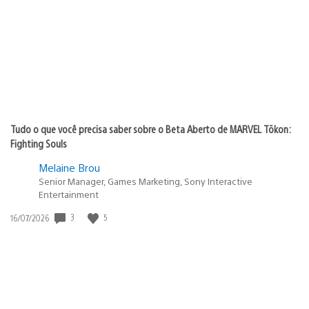
publicação:
Tudo o que você precisa saber sobre o Beta Aberto de MARVEL Tōkon:
Fighting Souls
Melaine Brou
Senior Manager, Games Marketing, Sony Interactive
Entertainment
3
5
Data
16/07/2026
de
publicação: