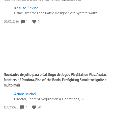
Kazuto Sekine
Game Director, Lead Battle Designer, Arc System Works
1
5
Data
20/07/2026
de
publicação:
Novidades de julho para o Catálogo de Jogos PlayStation Plus: Avatar:
Frontiers of Pandora, Rise of the Ronin, Firefighting Simulator: Ignite e
muito mais
Adam Michel
Director, Content Acquisition & Operations, SIE
4
20
Data
15/07/2026
de