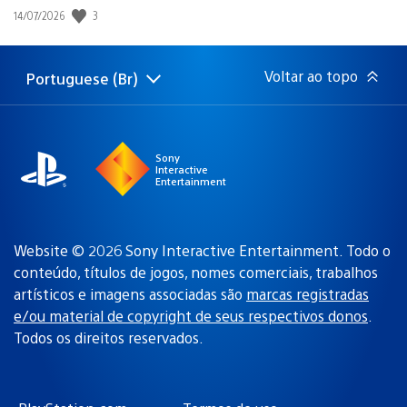
3
Data
14/07/2026
de
publicação:
Voltar ao topo
Portuguese (Br)
Selecione
Região
uma
atual:
região
Sony
Interactive
Entertainment
Website © 2026 Sony Interactive Entertainment. Todo o
conteúdo, títulos de jogos, nomes comerciais, trabalhos
artísticos e imagens associadas são
marcas registradas
e/ou material de copyright de seus respectivos donos
.
Todos os direitos reservados.