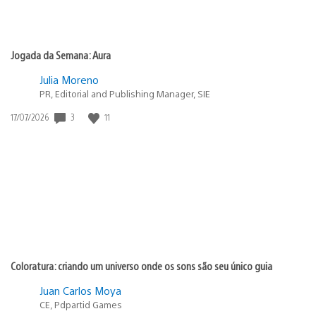
Jogada da Semana: Aura
Julia Moreno
PR, Editorial and Publishing Manager, SIE
3
11
Data
17/07/2026
de
publicação:
Coloratura: criando um universo onde os sons são seu único guia
Juan Carlos Moya
CE, Pdpartid Games