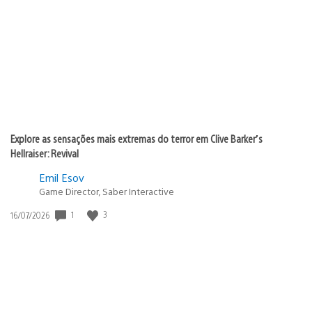
de
publicação:
Explore as sensações mais extremas do terror em Clive Barker’s
Hellraiser: Revival
Emil Esov
Game Director, Saber Interactive
1
3
Data
16/07/2026
de
publicação: