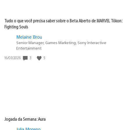
Tudo o que você precisa saber sobre o Beta Aberto de MARVEL Tōkon:
Fighting Souls
Melaine Brou
Senior Manager, Games Marketing, Sony Interactive
Entertainment
3
5
Data
16/07/2026
de
publicação:
Jogada da Semana: Aura
Julia Moreno