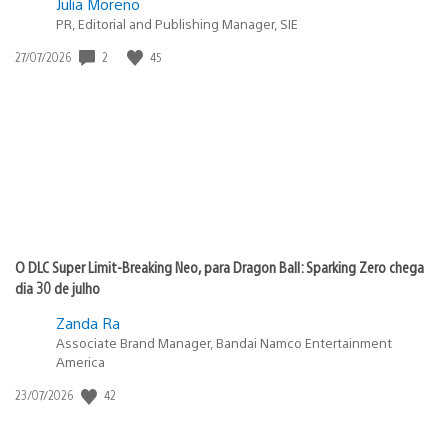
Julia Moreno
PR, Editorial and Publishing Manager, SIE
2
45
Data
27/07/2026
de
publicação:
O DLC Super Limit-Breaking Neo, para Dragon Ball: Sparking Zero chega
dia 30 de julho
Zanda Ra
Associate Brand Manager, Bandai Namco Entertainment
America
42
Data
23/07/2026
de
publicação: