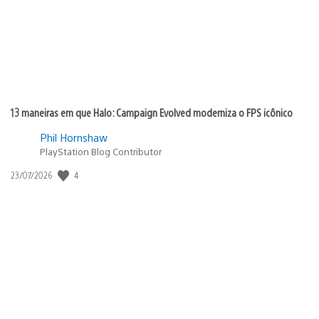
13 maneiras em que Halo: Campaign Evolved moderniza o FPS icônico
Phil Hornshaw
PlayStation Blog Contributor
4
Data
23/07/2026
de
publicação: