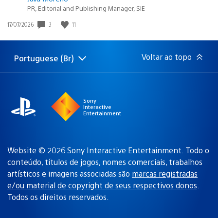
PR, Editorial and Publishing Manager, SIE
3
11
Data
17/07/2026
de
publicação:
Voltar ao topo
Portuguese (Br)
Selecione
Região
uma
atual:
região
Sony
Interactive
Entertainment
Website © 2026 Sony Interactive Entertainment. Todo o
conteúdo, títulos de jogos, nomes comerciais, trabalhos
artísticos e imagens associadas são
marcas registradas
e/ou material de copyright de seus respectivos donos
.
Todos os direitos reservados.