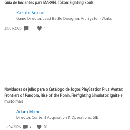
Guia de Iniciantes para MARVEL Tōkon: Fighting Souls
Kazuto Sekine
Game Director, Lead Battle Designer, Arc System Works
1
5
Data
20/07/2026
de
publicação:
Novidades de julho para o Catálogo de Jogos PlayStation Plus: Avatar:
Frontiers of Pandora, Rise of the Ronin, Firefighting Simulator: Ignite e
muito mais
Adam Michel
Director, Content Acquisition & Operations, SIE
4
20
Data
15/07/2026