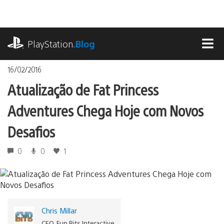
Ir
para
o
playstation.com
conteúdo
PlayStation
.Blog
MEN
16/02/2016
Atualização de Fat Princess
Adventures Chega Hoje com Novos
Desafios
0
0
1
Chris Millar
CEO, Fun Bits Interactive