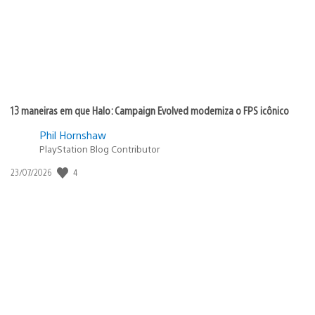
13 maneiras em que Halo: Campaign Evolved moderniza o FPS icônico
Phil Hornshaw
PlayStation Blog Contributor
4
Data
23/07/2026
de
publicação: