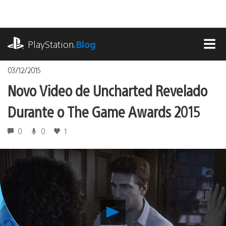
Ir
para
o
playstation.com
conteúdo
PlayStation
.Blog
MEN
03/12/2015
Novo Video de Uncharted Revelado
Durante o The Game Awards 2015
0
0
1
Reproduzir
Novo