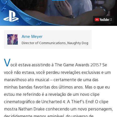
Video
de
Uncharted
Revelado
Durante
o
The
Game
Arne Meyer
Awards
2015
Director of Communications, Naughty Dog
Vídeo
V
ocê estava assistindo à The Game Awards 2015? Se
você não estava, você perdeu revelações exclusivas e um
maravilhoso ato musical – certamente de uma das
minhas bandas favoritas dos últimos anos. Mas o que eu
estou me referindo é a revelação de um novo clipe
cinematográfico de Uncharted 4: A Thief’s End! O clipe
mostra Nathan Drake conhecendo um novo personagem,
decididamente menos amigável, do universo de