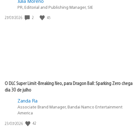
Julia Moreno
PR, Editorial and Publishing Manager, SIE
2
45
Data
27/07/2026
de
publicação:
O DLC Super Limit-Breaking Neo, para Dragon Ball: Sparking Zero chega
dia 30 de julho
Zanda Ra
Associate Brand Manager, Bandai Namco Entertainment
America
42
Data
23/07/2026
de
publicação: