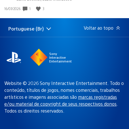
1
3
Data
16/07/2026
de
publicação:
Voltar ao topo
Portuguese (Br)
Selecione
Região
uma
atual:
região
Sony
Interactive
Entertainment
Website © 2026 Sony Interactive Entertainment. Todo o
conteúdo, títulos de jogos, nomes comerciais, trabalhos
artísticos e imagens associadas são
marcas registradas
e/ou material de copyright de seus respectivos donos
.
Todos os direitos reservados.