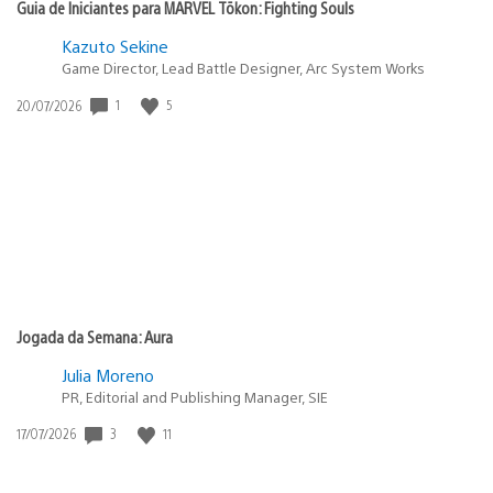
Guia de Iniciantes para MARVEL Tōkon: Fighting Souls
Kazuto Sekine
Game Director, Lead Battle Designer, Arc System Works
1
5
Data
20/07/2026
de
publicação:
Jogada da Semana: Aura
Julia Moreno
PR, Editorial and Publishing Manager, SIE
3
11
Data
17/07/2026
de
publicação: