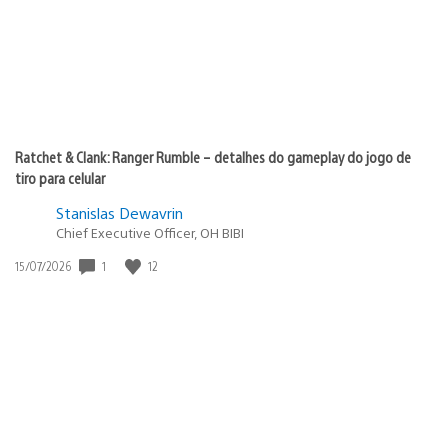
Ratchet & Clank: Ranger Rumble – detalhes do gameplay do jogo de
tiro para celular
Stanislas Dewavrin
Chief Executive Officer, OH BIBI
1
12
Data
15/07/2026
de
publicação: