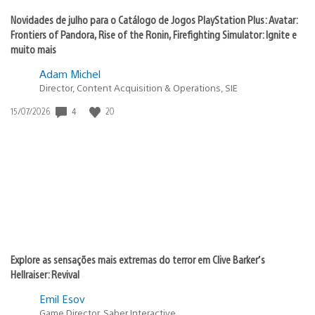
Novidades de julho para o Catálogo de Jogos PlayStation Plus: Avatar:
Frontiers of Pandora, Rise of the Ronin, Firefighting Simulator: Ignite e
muito mais
Adam Michel
Director, Content Acquisition & Operations, SIE
4
20
Data
15/07/2026
de
publicação:
Explore as sensações mais extremas do terror em Clive Barker’s
Hellraiser: Revival
Emil Esov
Game Director, Saber Interactive