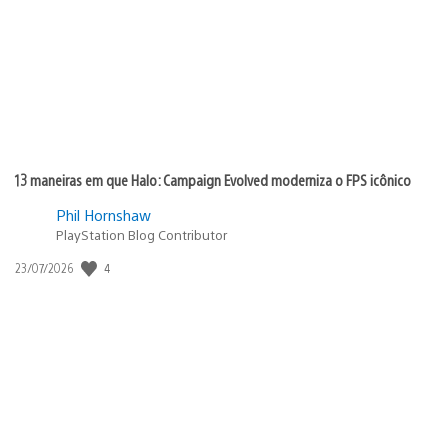
publicação:
13 maneiras em que Halo: Campaign Evolved moderniza o FPS icônico
Phil Hornshaw
PlayStation Blog Contributor
4
Data
23/07/2026
de
publicação: