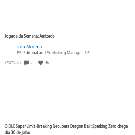
Jogada da Semana: Amizade
Julia Moreno
PR, Editorial and Publishing Manager, SIE
2
46
Data
27/07/2026
de
publicação:
O DLC Super Limit-Breaking Neo, para Dragon Ball: Sparking Zero chega
dia 30 de julho