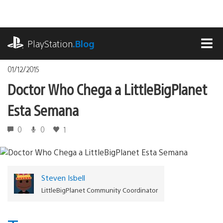
Ir
para
o
playstation.com
conteúdo
PlayStation
.Blog
MEN
01/12/2015
Doctor Who Chega a LittleBigPlanet
Esta Semana
0
0
1
Steven Isbell
LittleBigPlanet Community Coordinator