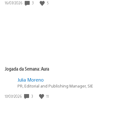
3
5
Data
16/07/2026
de
publicação:
Jogada da Semana: Aura
Julia Moreno
PR, Editorial and Publishing Manager, SIE
3
11
Data
17/07/2026
de
publicação: