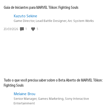
Guia de Iniciantes para MARVEL Tōkon: Fighting Souls
Kazuto Sekine
Game Director, Lead Battle Designer, Arc System Works
1
5
Data
20/07/2026
de
publicação:
Tudo o que você precisa saber sobre o Beta Aberto de MARVEL Tōkon:
Fighting Souls
Melaine Brou
Senior Manager, Games Marketing, Sony Interactive
Entertainment