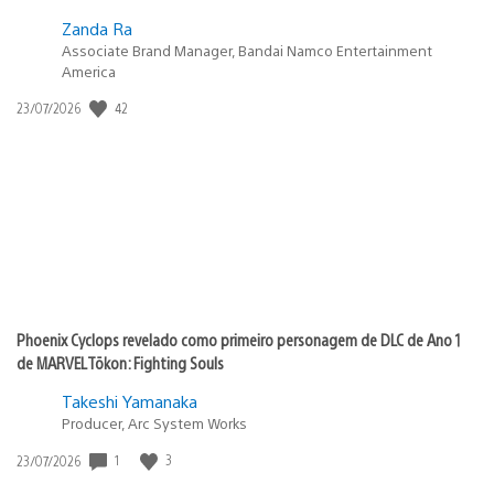
Zanda Ra
Associate Brand Manager, Bandai Namco Entertainment
America
42
Data
23/07/2026
de
publicação:
Phoenix Cyclops revelado como primeiro personagem de DLC de Ano 1
de MARVEL Tōkon: Fighting Souls
Takeshi Yamanaka
Producer, Arc System Works
1
3
Data
23/07/2026
de