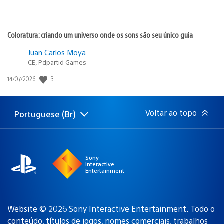
Coloratura: criando um universo onde os sons são seu único guia
Juan Carlos Moya
CE, Pdpartid Games
3
Data
14/07/2026
de
publicação:
Voltar ao topo
Portuguese (Br)
Selecione
Região
uma
atual:
região
Sony
Interactive
Entertainment
Website © 2026 Sony Interactive Entertainment. Todo o
conteúdo, títulos de jogos, nomes comerciais, trabalhos