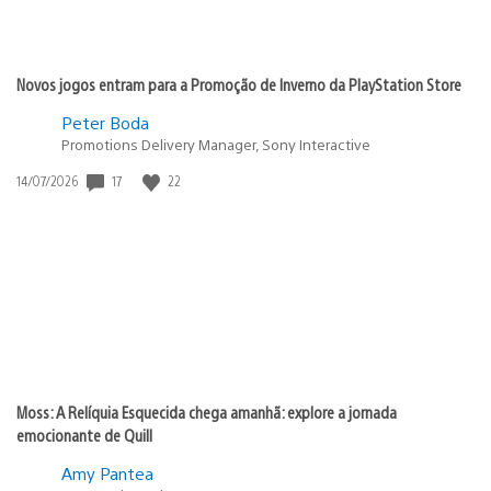
Novos jogos entram para a Promoção de Inverno da PlayStation Store
Peter Boda
Promotions Delivery Manager, Sony Interactive
17
22
Data
14/07/2026
de
publicação:
Moss: A Relíquia Esquecida chega amanhã: explore a jornada
emocionante de Quill
Amy Pantea