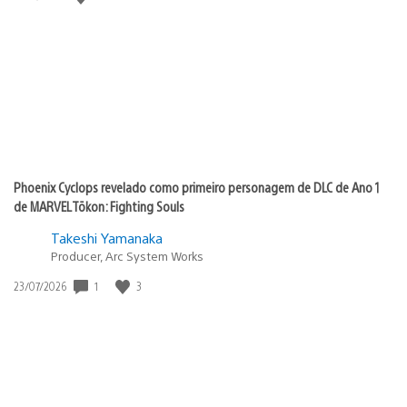
de
publicação:
Phoenix Cyclops revelado como primeiro personagem de DLC de Ano 1
de MARVEL Tōkon: Fighting Souls
Takeshi Yamanaka
Producer, Arc System Works
1
3
Data
23/07/2026
de
publicação: