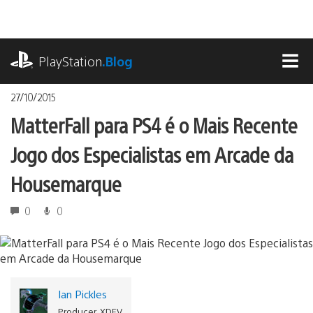
Ir
para
o
playstation.com
conteúdo
PlayStation
.Blog
MEN
27/10/2015
MatterFall para PS4 é o Mais Recente
Jogo dos Especialistas em Arcade da
Housemarque
0
0
Ian Pickles
Producer, XDEV