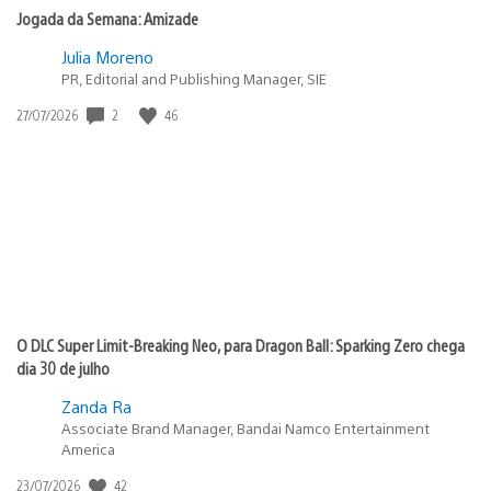
Jogada da Semana: Amizade
Julia Moreno
PR, Editorial and Publishing Manager, SIE
2
46
Data
27/07/2026
de
publicação:
O DLC Super Limit-Breaking Neo, para Dragon Ball: Sparking Zero chega
dia 30 de julho
Zanda Ra
Associate Brand Manager, Bandai Namco Entertainment
America
42
Data
23/07/2026