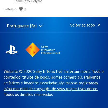
Community, Polyarc
8
Data
15/07/2026
de
publicação:
Voltar ao topo
Portuguese (Br)
Selecione
Região
uma
atual:
região
Sony
Interactive
Entertainment
Website © 2026 Sony Interactive Entertainment. Todo o
conteúdo, títulos de jogos, nomes comerciais, trabalhos
artísticos e imagens associadas são
marcas registradas
e/ou material de copyright de seus respectivos donos
.
Todos os direitos reservados.