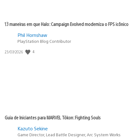
13 maneiras em que Halo: Campaign Evolved moderniza o FPS icônico
Phil Hornshaw
PlayStation Blog Contributor
4
Data
23/07/2026
de
publicação:
Guia de Iniciantes para MARVEL Tōkon: Fighting Souls
Kazuto Sekine
Game Director, Lead Battle Designer, Arc System Works