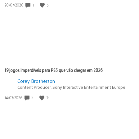
1
5
Data
20/07/2026
de
publicação:
19 jogos imperdíveis para PS5 que vão chegar em 2026
Corey Brotherson
Content Producer, Sony Interactive Entertainment Europe
8
13
Data
14/07/2026
de
publicação: