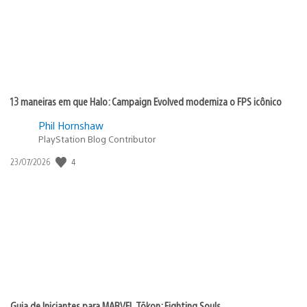
13 maneiras em que Halo: Campaign Evolved moderniza o FPS icônico
Phil Hornshaw
PlayStation Blog Contributor
4
Data
23/07/2026
de
publicação:
Guia de Iniciantes para MARVEL Tōkon: Fighting Souls