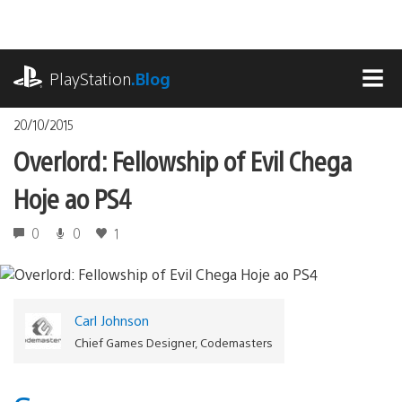
Ir
para
o
playstation.com
conteúdo
PlayStation
.Blog
MEN
20/10/2015
Overlord: Fellowship of Evil Chega
Hoje ao PS4
0
0
1
Carl Johnson
Chief Games Designer, Codemasters