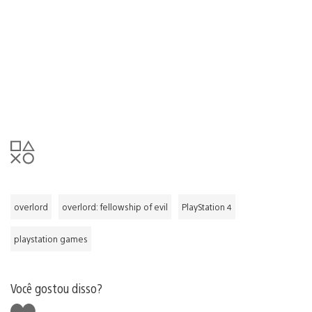
overlord
overlord: fellowship of evil
PlayStation 4
playstation games
Você gostou disso?
Curtir