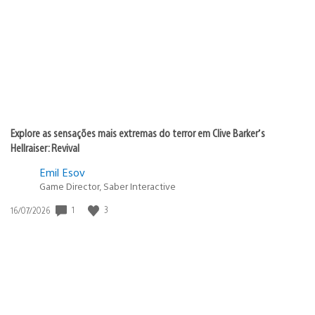
publicação:
Explore as sensações mais extremas do terror em Clive Barker’s
Hellraiser: Revival
Emil Esov
Game Director, Saber Interactive
1
3
Data
16/07/2026
de
publicação: