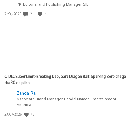
PR, Editorial and Publishing Manager, SIE
2
45
Data
27/07/2026
de
publicação:
O DLC Super Limit-Breaking Neo, para Dragon Ball: Sparking Zero chega
dia 30 de julho
Zanda Ra
Associate Brand Manager, Bandai Namco Entertainment
America
42
Data
23/07/2026
de
publicação: