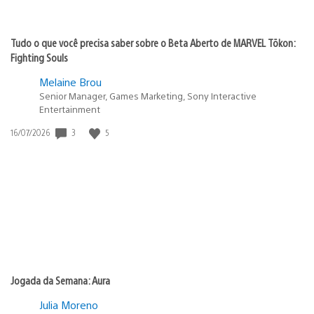
Tudo o que você precisa saber sobre o Beta Aberto de MARVEL Tōkon:
Fighting Souls
Melaine Brou
Senior Manager, Games Marketing, Sony Interactive
Entertainment
3
5
Data
16/07/2026
de
publicação:
Jogada da Semana: Aura
Julia Moreno