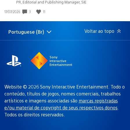
PR, Editorial and Publishing Manager, SIE
3
11
Data
17/07/2026
de
publicação:
Voltar ao topo
Portuguese (Br)
Selecione
Região
uma
atual:
região
Sony
Interactive
Entertainment
Website © 2026 Sony Interactive Entertainment. Todo o
conteúdo, títulos de jogos, nomes comerciais, trabalhos
artísticos e imagens associadas são
marcas registradas
e/ou material de copyright de seus respectivos donos
.
Todos os direitos reservados.