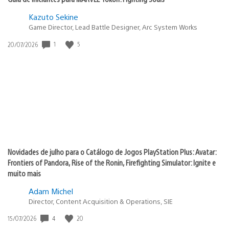
Kazuto Sekine
Game Director, Lead Battle Designer, Arc System Works
1
5
Data
20/07/2026
de
publicação:
Novidades de julho para o Catálogo de Jogos PlayStation Plus: Avatar:
Frontiers of Pandora, Rise of the Ronin, Firefighting Simulator: Ignite e
muito mais
Adam Michel
Director, Content Acquisition & Operations, SIE
4
20
Data
15/07/2026
de