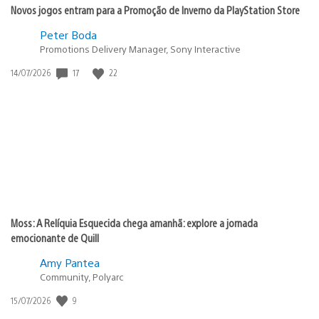
Novos jogos entram para a Promoção de Inverno da PlayStation Store
Peter Boda
Promotions Delivery Manager, Sony Interactive
17
22
Data
14/07/2026
de
publicação:
Moss: A Relíquia Esquecida chega amanhã: explore a jornada
emocionante de Quill
Amy Pantea
Community, Polyarc
9
Data
15/07/2026
de