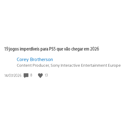
19 jogos imperdíveis para PS5 que vão chegar em 2026
Corey Brotherson
Content Producer, Sony Interactive Entertainment Europe
8
13
Data
14/07/2026
de
publicação: