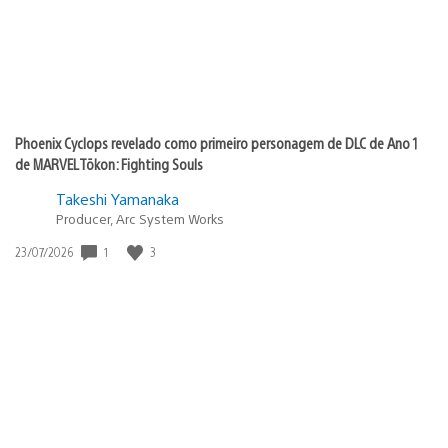
Phoenix Cyclops revelado como primeiro personagem de DLC de Ano 1
de MARVEL Tōkon: Fighting Souls
Takeshi Yamanaka
Producer, Arc System Works
1
3
Data
23/07/2026
de
publicação: