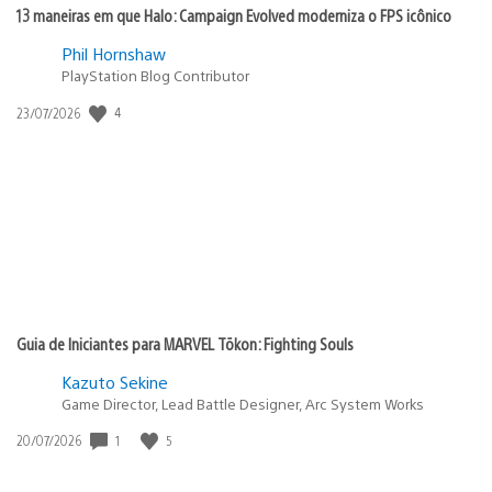
13 maneiras em que Halo: Campaign Evolved moderniza o FPS icônico
Phil Hornshaw
PlayStation Blog Contributor
4
Data
23/07/2026
de
publicação:
Guia de Iniciantes para MARVEL Tōkon: Fighting Souls
Kazuto Sekine
Game Director, Lead Battle Designer, Arc System Works
1
5
Data
20/07/2026
de
publicação: