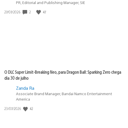
PR, Editorial and Publishing Manager, SIE
2
47
Data
27/07/2026
de
publicação:
O DLC Super Limit-Breaking Neo, para Dragon Ball: Sparking Zero chega
dia 30 de julho
Zanda Ra
Associate Brand Manager, Bandai Namco Entertainment
America
42
Data
23/07/2026
de
publicação: