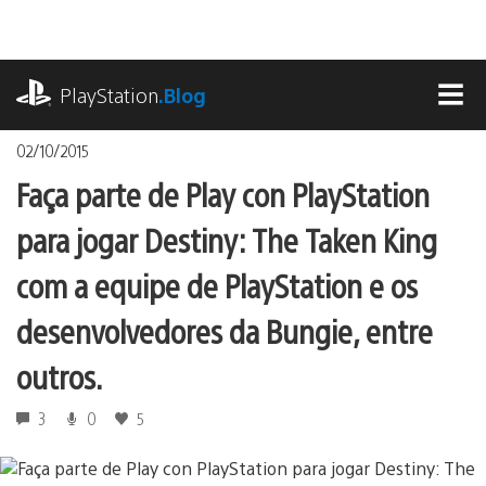
Ir
para
o
playstation.com
conteúdo
PlayStation
.Blog
MEN
02/10/2015
Faça parte de Play con PlayStation
para jogar Destiny: The Taken King
com a equipe de PlayStation e os
desenvolvedores da Bungie, entre
outros.
3
0
5