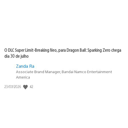
publicação:
O DLC Super Limit-Breaking Neo, para Dragon Ball: Sparking Zero chega
dia 30 de julho
Zanda Ra
Associate Brand Manager, Bandai Namco Entertainment
America
42
Data
23/07/2026
de
publicação: