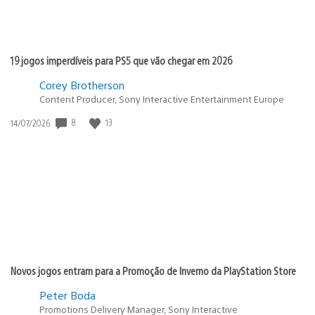
19 jogos imperdíveis para PS5 que vão chegar em 2026
Corey Brotherson
Content Producer, Sony Interactive Entertainment Europe
8
13
Data
14/07/2026
de
publicação:
Novos jogos entram para a Promoção de Inverno da PlayStation Store
Peter Boda
Promotions Delivery Manager, Sony Interactive