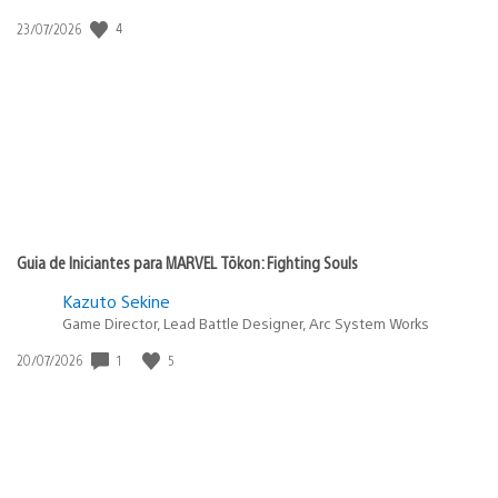
4
Data
23/07/2026
de
publicação:
Guia de Iniciantes para MARVEL Tōkon: Fighting Souls
Kazuto Sekine
Game Director, Lead Battle Designer, Arc System Works
1
5
Data
20/07/2026
de
publicação: