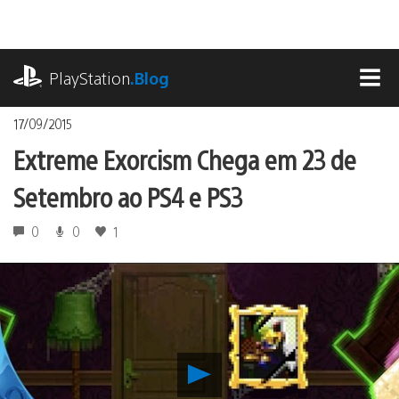
Ir
para
o
playstation.com
conteúdo
PlayStation
.Blog
MEN
17/09/2015
Extreme Exorcism Chega em 23 de
Setembro ao PS4 e PS3
0
0
1
Reproduzir
Extreme