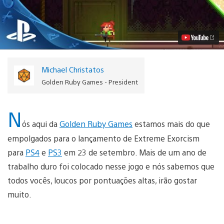
Exorcism
Chega
em
23
de
Setembro
ao
PS4
Michael Christatos
e
PS3
Golden Ruby Games - President
Vídeo
N
ós aqui da
Golden Ruby Games
estamos mais do que
empolgados para o lançamento de Extreme Exorcism
para
PS4
e
PS3
em 23 de setembro. Mais de um ano de
trabalho duro foi colocado nesse jogo e nós sabemos que
todos vocês, loucos por pontuações altas, irão gostar
muito.