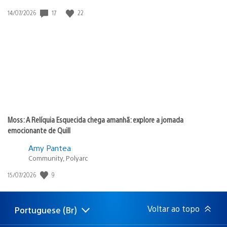
17
22
Data
14/07/2026
de
publicação:
Moss: A Relíquia Esquecida chega amanhã: explore a jornada
emocionante de Quill
Amy Pantea
Community, Polyarc
9
Data
15/07/2026
de
publicação:
Voltar ao topo
Portuguese (Br)
Selecione
Região
uma
atual: