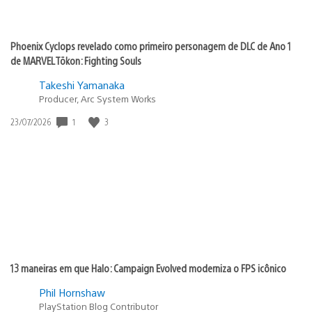
Phoenix Cyclops revelado como primeiro personagem de DLC de Ano 1
de MARVEL Tōkon: Fighting Souls
Takeshi Yamanaka
Producer, Arc System Works
1
3
Data
23/07/2026
de
publicação:
13 maneiras em que Halo: Campaign Evolved moderniza o FPS icônico
Phil Hornshaw
PlayStation Blog Contributor