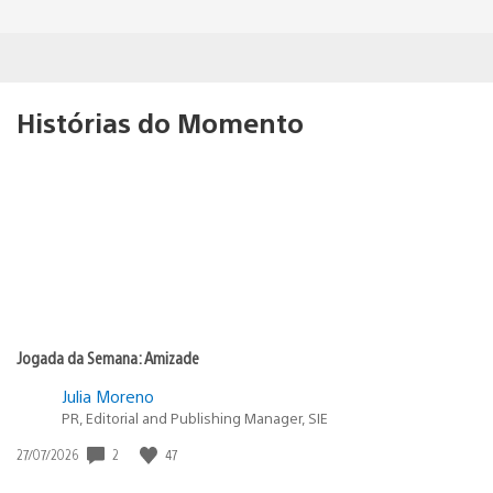
Histórias do Momento
Jogada da Semana: Amizade
Julia Moreno
PR, Editorial and Publishing Manager, SIE
2
47
Data
27/07/2026
de