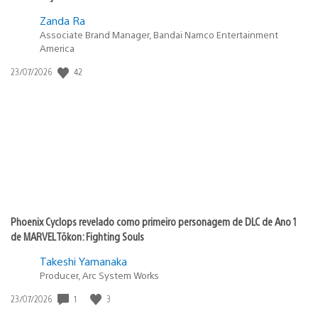
Zanda Ra
Associate Brand Manager, Bandai Namco Entertainment
America
42
Data
23/07/2026
de
publicação:
Phoenix Cyclops revelado como primeiro personagem de DLC de Ano 1
de MARVEL Tōkon: Fighting Souls
Takeshi Yamanaka
Producer, Arc System Works
1
3
Data
23/07/2026
de