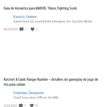
Guia de Iniciantes para MARVEL Tōkon: Fighting Souls
Kazuto Sekine
Game Director, Lead Battle Designer, Arc System Works
1
5
Data
20/07/2026
de
publicação:
Ratchet & Clank: Ranger Rumble – detalhes do gameplay do jogo de
tiro para celular
Stanislas Dewavrin
Chief Executive Officer, OH BIBI
1
12
Data
15/07/2026