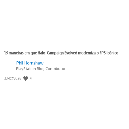
publicação:
13 maneiras em que Halo: Campaign Evolved moderniza o FPS icônico
Phil Hornshaw
PlayStation Blog Contributor
4
Data
23/07/2026
de
publicação: