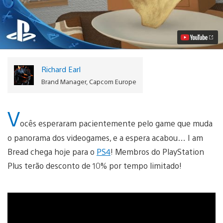
am
Bread
Chega
Saboroso
ao
PS4
Hoje
Vídeo
Richard Earl
Brand Manager, Capcom Europe
V
ocês esperaram pacientemente pelo game que muda
o panorama dos videogames, e a espera acabou… I am
Bread chega hoje para o
PS4
! Membros do PlayStation
Plus terão desconto de 10% por tempo limitado!