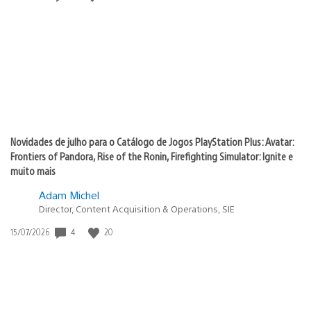
de
publicação:
Novidades de julho para o Catálogo de Jogos PlayStation Plus: Avatar:
Frontiers of Pandora, Rise of the Ronin, Firefighting Simulator: Ignite e
muito mais
Adam Michel
Director, Content Acquisition & Operations, SIE
4
20
Data
15/07/2026
de
publicação: