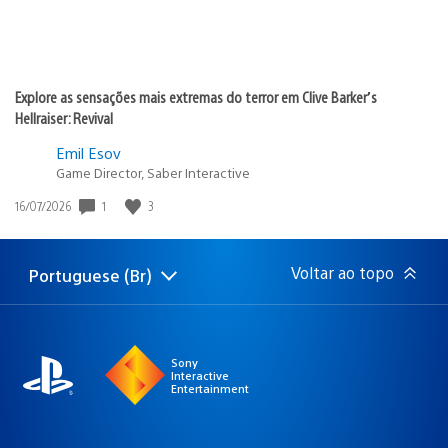
Explore as sensações mais extremas do terror em Clive Barker’s
Hellraiser: Revival
Emil Esov
Game Director, Saber Interactive
1
3
Data
16/07/2026
de
publicação:
Voltar ao topo
Portuguese (Br)
Selecione
Região
uma
atual:
região
Sony
Interactive
Entertainment