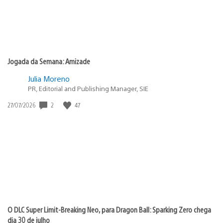
Jogada da Semana: Amizade
Julia Moreno
PR, Editorial and Publishing Manager, SIE
2
47
Data
27/07/2026
de
publicação:
O DLC Super Limit-Breaking Neo, para Dragon Ball: Sparking Zero chega
dia 30 de julho