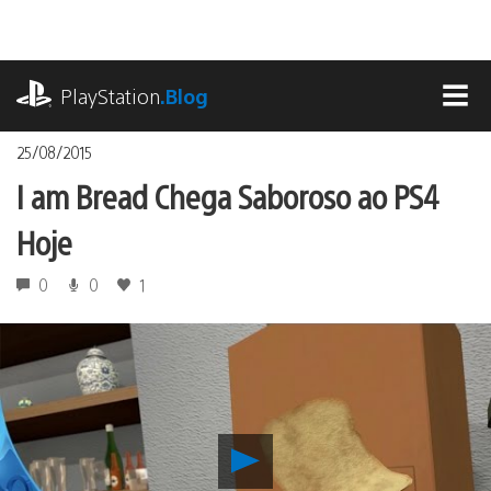
Ir
para
o
playstation.com
conteúdo
PlayStation
.Blog
MEN
25/08/2015
I am Bread Chega Saboroso ao PS4
Hoje
0
0
1
Reproduzir
I